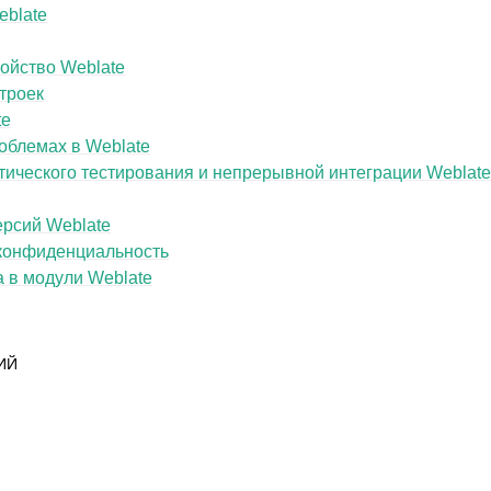
eblate
e
ойство Weblate
троек
te
облемах в Weblate
ического тестирования и непрерывной интеграции Weblat
ерсий Weblate
 конфиденциальность
 в модули Weblate
ИЙ