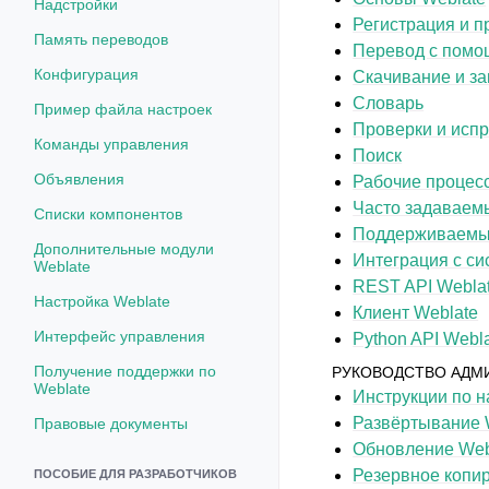
Надстройки
Регистрация и 
Память переводов
Перевод с помо
Конфигурация
Скачивание и за
Словарь
Пример файла настроек
Проверки и исп
Команды управления
Поиск
Объявления
Рабочие процес
Часто задаваем
Списки компонентов
Поддерживаемы
Дополнительные модули
Интеграция с си
Weblate
REST API Webla
Настройка Weblate
Клиент Weblate
Интерфейс управления
Python API Webl
Получение поддержки по
РУКОВОДСТВО АДМ
Weblate
Инструкции по н
Развёртывание 
Правовые документы
Обновление Web
Резервное копир
ПОСОБИЕ ДЛЯ РАЗРАБОТЧИКОВ