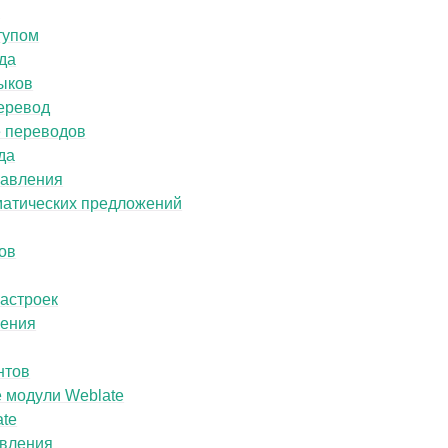
я
тупом
да
ыков
еревод
 переводов
да
равления
матических предложений
ов
астроек
ления
нтов
 модули Weblate
ate
вления