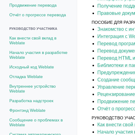
Продвижение перевода
Получение подд
Правовые доку
Отчёт о прогрессе перевода
ПОСОБИЕ ДЛЯ РАЗР
Знакомство с и
РУКОВОДСТВО УЧАСТНИКА
Интеграция с We
Как внести свой вклад в
Weblate
Перевод програ
Перевод докуме
Начало участия в разработке
Weblate
Перевод HTML и 
Библиотеки и па
Исходный код Weblate
Предупреждения
Отладка Weblate
Создание сообщ
Внутреннее устройство
Управление пер
Weblate
Рецензирование
Разработка надстроек
Продвижение п
Отчёт о прогрес
Фронтэнд Weblate
РУКОВОДСТВО УЧА
Сообщение о проблемах в
Как внести свой
Weblate
Начало участия 
Система автоматического