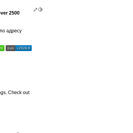
Edit this page
Toggle Light / Dark / Auto color theme
over 2500
 по адресу
ings. Check out