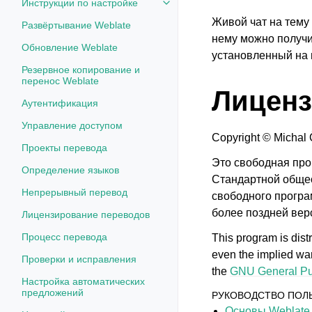
Инструкции по настройке
Toggle navigation of Инструкции
Живой чат на тему 
Развёртывание Weblate
нему можно получи
Обновление Weblate
установленный на
Резервное копирование и
перенос Weblate
Лиценз
Аутентификация
Управление доступом
Copyright © Michal
Проекты перевода
Это свободная про
Определение языков
Стандартной общес
Непрерывный перевод
свободного програ
более поздней вер
Лицензирование переводов
Процесс перевода
This program is dis
even the implied
Проверки и исправления
the
GNU General Pu
Настройка автоматических
предложений
РУКОВОДСТВО ПОЛ
Основы Weblate