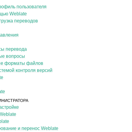
профиль пользователя
щью Weblate
грузка переводов
равления
сы перевода
ые вопросы
е форматы файлов
стемой контроля версий
te
ate
ИНИСТРАТОРА
астройке
Weblate
late
ование и перенос Weblate