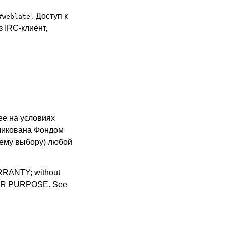
. Доступ к
#weblate
 IRC-клиент,
ее на условиях
бликована Фондом
шему выбору) любой
WARRANTY; without
LAR PURPOSE. See