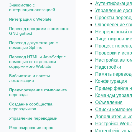
Аутентификаци
Знакомство с
интернационализацией
Управление дос
Проекты перево
Интеграция с Weblate
Определение яз
Перевод программ с помощью
Непрерывный п
GNU gettext
Лицензирование
Перевод документации с
Процесс перево
помощью Sphinx
Проверки и исп
Перевод HTML и JavaScript с
Настройка авто
помощью сети доставки
содержимого Weblate
Надстройки
Память перевод
Библиотеки и пакеты
локализации
Конфигурация
Пример файла н
Предупреждения компонента
перевода
Команды управ
Объявления
Создание сообщества
переводчиков
Списки компоне
Дополнительные
Управление переводами
Настройка Webl
Рецензирование строк
Интерфейс упра