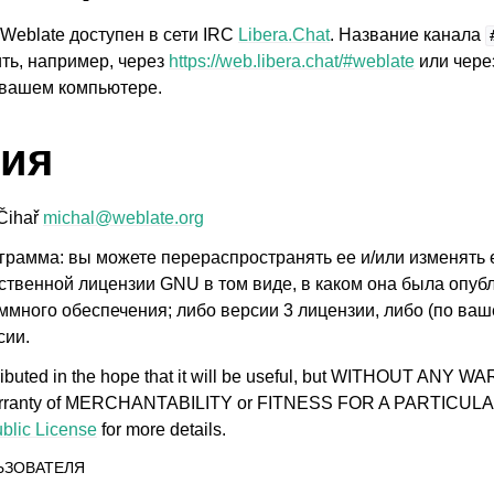
 по настройке
Weblate доступен в сети IRC
Libera.Chat
. Название канала
ть, например, через
https://web.libera.chat/#weblate
или через
 вашем компьютере.
ия
 Čihař
michal
@
weblate
.
org
грамма: вы можете перераспространять ее и/или изменять 
твенной лицензии GNU в том виде, в каком она была опу
ммного обеспечения; либо версии 3 лицензии, либо (по ва
сии.
tributed in the hope that it will be useful, but WITHOUT ANY 
 warranty of MERCHANTABILITY or FITNESS FOR A PARTICU
blic License
for more details.
ЬЗОВАТЕЛЯ