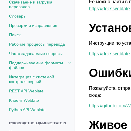
Её можно найти в 
Скачивание и загрузка
переводов
https://docs.weblate.
Словарь
Устано
Проверки и исправления
Поиск
Инструкции по уста
Рабочие процессы перевода
Часто задаваемые вопросы
https://docs.weblate.
Поддерживаемые форматы
Toggle navigation of Поддерж
файлов
Ошибк
Интеграция с системой
контроля версий
Пожалуйста, отпра
REST API Weblate
сюда:
Клиент Weblate
https://github.com/
Python API Weblate
Живое
РУКОВОДСТВО АДМИНИСТРАТОРА