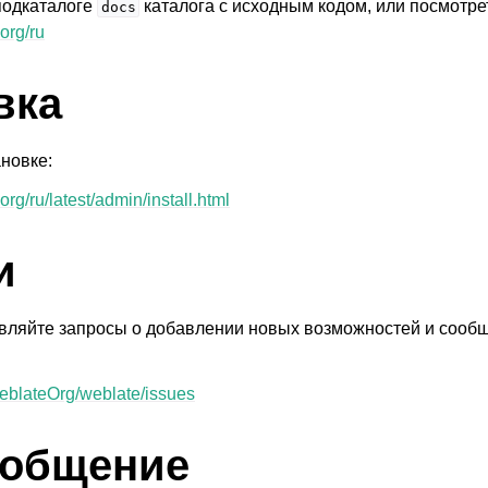
подкаталоге
каталога с исходным кодом, или посмотре
docs
org/ru
вка
новке:
org/ru/latest/admin/install.html
иваемые форматы файлов
и
вляйте запросы о добавлении новых возможностей и сооб
WeblateOrg/weblate/issues
 общение