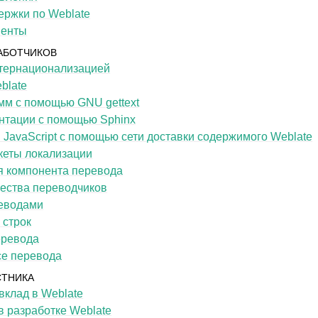
ержки по Weblate
менты
АБОТЧИКОВ
нтернационализацией
blate
мм с помощью GNU gettext
нтации с помощью Sphinx
JavaScript с помощью сети доставки содержимого Weblate
кеты локализации
 компонента перевода
ества переводчиков
еводами
 строк
еревода
се перевода
СТНИКА
 вклад в Weblate
в разработке Weblate