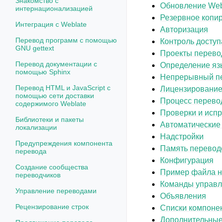
Знакомство с
Обновление Web
интернационализацией
Резервное копир
Интеграция с Weblate
Авторизация
Перевод программ с помощью
Контроль доступ
GNU gettext
Проекты перево
Перевод документации с
Определение яз
помощью Sphinx
Непрерывный п
Перевод HTML и JavaScript с
Лицензирование
помощью сети доставки
Процесс перево
содержимого Weblate
Проверки и исп
Библиотеки и пакеты
Автоматические
локализации
Надстройки
Предупреждения компонента
Память перевод
перевода
Конфигурация
Создание сообщества
Пример файла н
переводчиков
Команды управ
Управление переводами
Объявления
Рецензирование строк
Списки компоне
Дополнительные