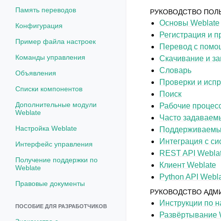
Память переводов
РУКОВОДСТВО ПОЛ
Основы Weblate
Конфигурация
Регистрация и 
Пример файла настроек
Перевод с помо
Команды управления
Скачивание и за
Словарь
Объявления
Проверки и исп
Списки компонентов
Поиск
Дополнительные модули
Рабочие процес
Weblate
Часто задаваем
Настройка Weblate
Поддерживаемы
Интеграция с си
Интерфейс управления
REST API Webla
Получение поддержки по
Клиент Weblate
Weblate
Python API Webl
Правовые документы
РУКОВОДСТВО АДМ
Инструкции по н
ПОСОБИЕ ДЛЯ РАЗРАБОТЧИКОВ
Развёртывание 