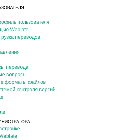
ЬЗОВАТЕЛЯ
профиль пользователя
щью Weblate
грузка переводов
равления
сы перевода
ые вопросы
е форматы файлов
стемой контроля версий
te
ate
ИНИСТРАТОРА
астройке
Weblate