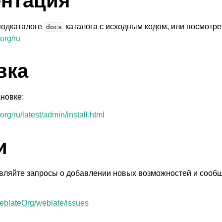
нтация
подкаталоге
каталога с исходным кодом, или посмотре
docs
org/ru
вка
новке:
иваемые форматы файлов
org/ru/latest/admin/install.html
и
вляйте запросы о добавлении новых возможностей и сооб
WeblateOrg/weblate/issues