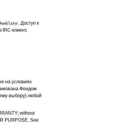
. Доступ к
#weblate
 IRC-клиент,
ее на условиях
бликована Фондом
шему выбору) любой
WARRANTY; without
LAR PURPOSE. See