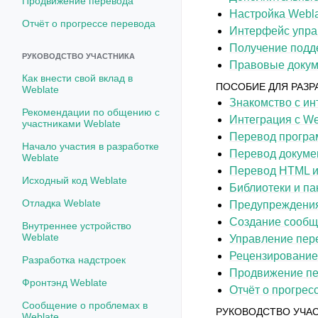
Продвижение перевода
Настройка Webl
Отчёт о прогрессе перевода
Интерфейс упра
Получение подд
РУКОВОДСТВО УЧАСТНИКА
Правовые доку
Как внести свой вклад в
ПОСОБИЕ ДЛЯ РАЗР
Weblate
Знакомство с и
Рекомендации по общению с
Интеграция с We
участниками Weblate
Перевод програ
Начало участия в разработке
Перевод докуме
Weblate
Перевод HTML и 
Исходный код Weblate
Библиотеки и па
Отладка Weblate
Предупреждения
Создание сообщ
Внутреннее устройство
Weblate
Управление пер
Рецензирование
Разработка надстроек
Продвижение п
Фронтэнд Weblate
Отчёт о прогрес
Сообщение о проблемах в
РУКОВОДСТВО УЧА
Weblate