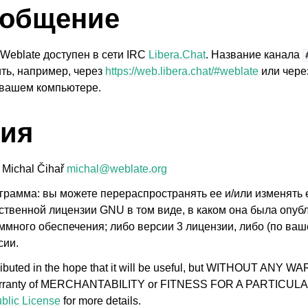
 по настройке
 общение
Weblate доступен в сети IRC
Libera.Chat
. Название канала
ть, например, через
https://web.libera.chat/#weblate
или через
 вашем компьютере.
ия
 Michal Čihař
michal
@
weblate
.
org
грамма: вы можете перераспространять ее и/или изменять 
твенной лицензии GNU в том виде, в каком она была опу
ммного обеспечения; либо версии 3 лицензии, либо (по ва
сии.
tributed in the hope that it will be useful, but WITHOUT ANY 
 warranty of MERCHANTABILITY or FITNESS FOR A PARTICU
blic License
for more details.