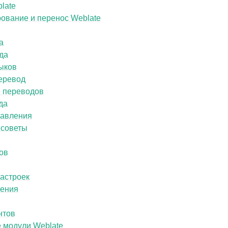
late
ование и перенос Weblate
а
да
ыков
еревод
 переводов
да
равления
 советы
ов
астроек
ления
нтов
 модули Weblate