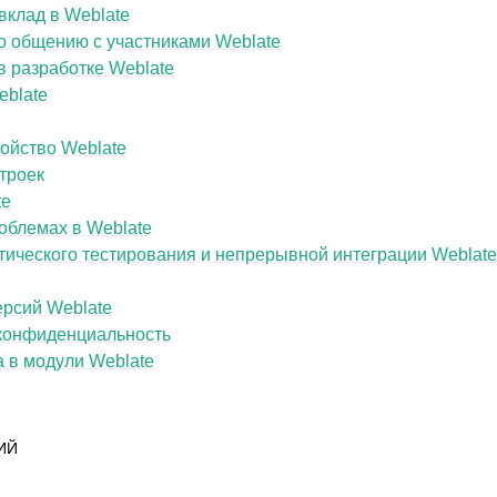
 вклад в Weblate
о общению с участниками Weblate
в разработке Weblate
eblate
e
ойство Weblate
троек
te
облемах в Weblate
ического тестирования и непрерывной интеграции Weblat
ерсий Weblate
 конфиденциальность
 в модули Weblate
ИЙ