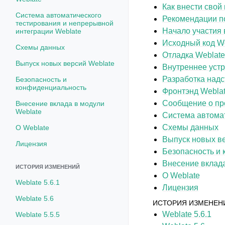
Как внести свой
Система автоматического
Рекомендации п
тестирования и непрерывной
Начало участия 
интеграции Weblate
Исходный код W
Схемы данных
Отладка Weblat
Выпуск новых версий Weblate
Внутреннее устр
Разработка надс
Безопасность и
конфиденциальность
Фронтэнд Webla
Сообщение о пр
Внесение вклада в модули
Weblate
Система автомат
Схемы данных
О Weblate
Выпуск новых в
Лицензия
Безопасность и
Внесение вклада
ИСТОРИЯ ИЗМЕНЕНИЙ
О Weblate
Weblate 5.6.1
Лицензия
Weblate 5.6
ИСТОРИЯ ИЗМЕНЕН
Weblate 5.6.1
Weblate 5.5.5