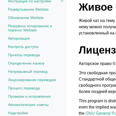
Инструкции по настройке
Toggle navigation of Инструкции
Живое
Развёртывание Weblate
Обновление Weblate
Живой чат на тему 
Резервное копирование и
нему можно получи
перенос Weblate
установленный на
Авторизация
Лиценз
Контроль доступа
Проекты перевода
Определение языков
Авторское право ©
Непрерывный перевод
Это свободная про
Стандартной общес
Лицензирование переводов
свободного програ
Процесс перевода
более поздней вер
Проверки и исправления
This program is dis
Автоматические советы
even the implied
Надстройки
the
GNU General Pu