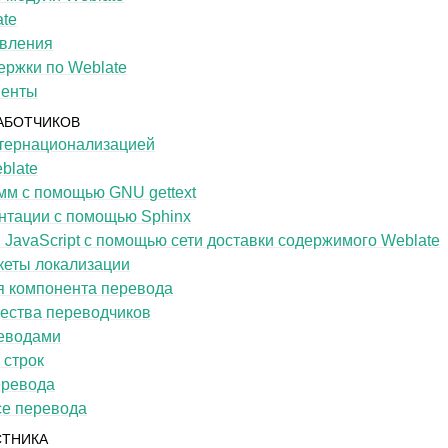
ate
вления
ержки по Weblate
менты
АБОТЧИКОВ
нтернационализацией
blate
мм с помощью GNU gettext
нтации с помощью Sphinx
JavaScript с помощью сети доставки содержимого Weblate
кеты локализации
 компонента перевода
ества переводчиков
еводами
 строк
еревода
се перевода
СТНИКА