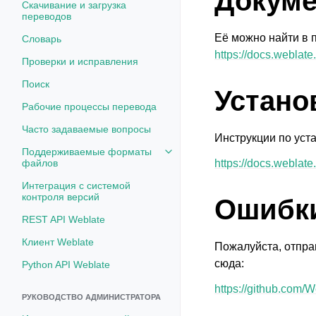
Докуме
Скачивание и загрузка
переводов
Её можно найти в 
Словарь
https://docs.weblate.
Проверки и исправления
Поиск
Устано
Рабочие процессы перевода
Часто задаваемые вопросы
Инструкции по уста
Поддерживаемые форматы
Toggle navigation of Поддерж
файлов
https://docs.weblate.
Интеграция с системой
контроля версий
Ошибк
REST API Weblate
Клиент Weblate
Пожалуйста, отпра
сюда:
Python API Weblate
https://github.com/
РУКОВОДСТВО АДМИНИСТРАТОРА