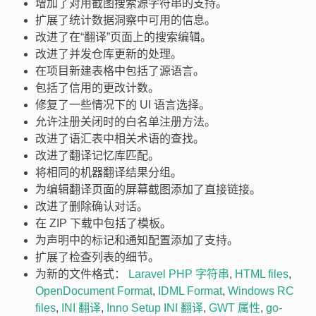
增加了对用截图搜索源字符串的支持。
扩展了统计数据洞察中可用的信息。
改进了在“翻译”页面上的搜索编辑。
改进了并发仓库更新的处理。
在项目新建表格中包括了源语言。
包括了信用的更改计数。
修复了一些情况下的 UI 语言选择。
允许注册关闭时的白名单注册方法。
改进了语汇表中相关术语的查找。
改进了翻译记忆库匹配。
将相同的机器翻译结果分组。
为编辑翻译页面的屏幕截图添加了直接链接。
改进了删除确认对话。
在 ZIP 下载中包括了模板。
为声明中的标记和通知配置添加了支持。
扩展了检查列表的细节。
为新的文件格式：
Laravel PHP 字符串
,
HTML files
,
OpenDocument Format
,
IDML Format
,
Windows RC
files
,
INI 翻译
,
Inno Setup INI 翻译
,
GWT 属性
,
go-