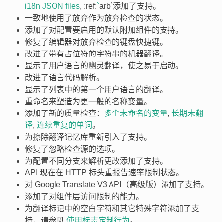
i18n JSON files
, :ref:
`
arb`添加了支持。
一致地使用了放弃作为放弃检查的状态。
添加了对配置要启用的默认附加组件的支持。
修复了编辑器对放弃检查的键盘快捷键。
改进了带有占位符的字符串的机器翻译。
显示了用户语言的幽灵翻译，使之易于启动。
改进了语言代码解析。
显示了列表中的第一个用户语言的翻译。
重命名来塑造为更一般的名称变量。
添加了新的质量检查：
多个未命名的变量
,
长期未翻
译
,
连续重复的单词
。
为擦除翻译记忆库重新引入了支持。
修复了忽略检查源的选项。
为配置不同分支来解析更改添加了支持。
API 现在在 HTTP 标头重报告速率限制状态。
对 Google Translate V3 API（高级版）添加了支持。
添加了对组件层访问限制的能力。
为翻译标记中的空白字符和其它特殊字符添加了支
持，请参见
使用标志定制行为
。