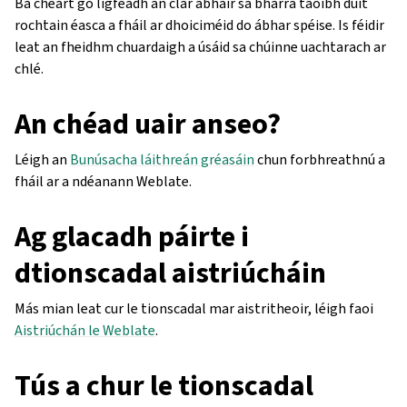
Ba cheart go ligfeadh an clár ábhair sa bharra taoibh duit
rochtain éasca a fháil ar dhoiciméid do ábhar spéise. Is féidir
leat an fheidhm chuardaigh a úsáid sa chúinne uachtarach ar
chlé.
An chéad uair anseo?
Léigh an
Bunúsacha láithreán gréasáin
chun forbhreathnú a
fháil ar a ndéanann Weblate.
Ag glacadh páirte i
dtionscadal aistriúcháin
Más mian leat cur le tionscadal mar aistritheoir, léigh faoi
Aistriúchán le Weblate
.
Tús a chur le tionscadal