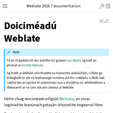
Weblate 2026.7 documentation
View 
Ed
Doiciméadú
Weblate
Note
Tá an cháipéisíocht seo aistrithe ón gceann
bun Béarla
ag baill an
phobail ar
Hosted Weblate
.
Ag brath ar leibhéal críochnaithe na hiarrachta aistriúcháin, is féidir go
bhfaighidh tú ailt nó leathanaigh iomlána atá fós i mBéarla. Is féidir leat
cabhrú leis an bpobal trí aistriúcháin nua a sholáthar nó athbhreithniú a
dhéanamh ar na cinn atá ann cheana ar Weblate.
Fáilte chuig doiciméadú oifigiúil
Weblate
, an córas
logánaithe leanúnach gréasán-bhunaithe bogearraí libre.