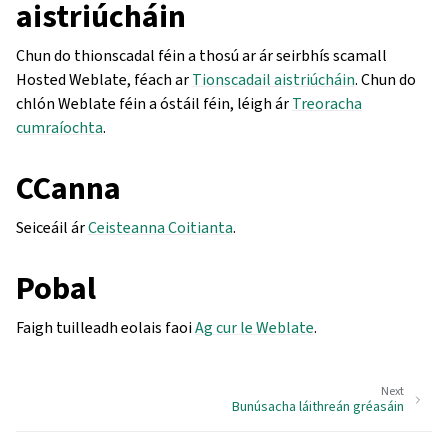
aistriúcháin
Chun do thionscadal féin a thosú ar ár seirbhís scamall
Hosted Weblate, féach ar
Tionscadail aistriúcháin
. Chun do
chlón Weblate féin a óstáil féin, léigh ár
Treoracha
cumraíochta
.
CCanna
Seiceáil ár
Ceisteanna Coitianta
.
Pobal
Faigh tuilleadh eolais faoi
Ag cur le Weblate
.
Next
Bunúsacha láithreán gréasáin