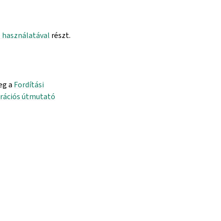
e használatával
részt.
eg a
Fordítási
rációs útmutató