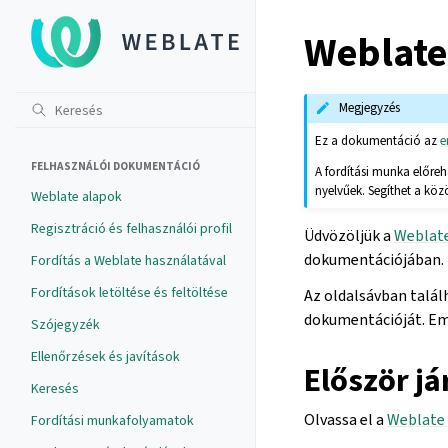
Weblate
Megjegyzés
Ez a dokumentáció az
e
FELHASZNÁLÓI DOKUMENTÁCIÓ
A fordítási munka előre
nyelvűek. Segíthet a köz
Weblate alapok
Regisztráció és felhasználói profil
Üdvözöljük a
Weblat
dokumentációjában.
Fordítás a Weblate használatával
Fordítások letöltése és feltöltése
Az oldalsávban talál
dokumentációját. Eme
Szójegyzék
Ellenőrzések és javítások
Először jár
Keresés
Olvassa el a
Weblate
Fordítási munkafolyamatok