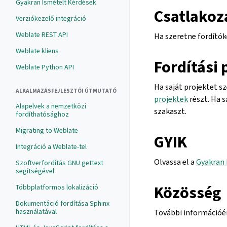
Gyakran Ismételt Kérdések
Csatlakozá
Verziókezelő integráció
Weblate REST API
Ha szeretne fordítók
Weblate kliens
Fordítási 
Weblate Python API
Ha saját projektet s
ALKALMAZÁSFEJLESZTŐI ÚTMUTATÓ
projektek
részt. Ha 
Alapelvek a nemzetközi
szakaszt.
fordíthatósághoz
Migrating to Weblate
GYIK
Integráció a Weblate-tel
Olvassa el a
Gyakran 
Szoftverfordítás GNU gettext
segítségével
Közösség
Többplatformos lokalizáció
Dokumentáció fordítása Sphinx
használatával
További információér