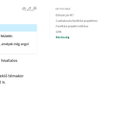
View this page
Edit this page
ON THIS PAGE
Először jár itt?
Csatlakozás fordítási projekthez
Fordítási projekt indítása
GYIK
e
felületén.
Közösség
k, amelyek még angol
 hivatalos
deklő témakör
 is.