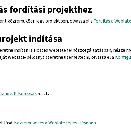
s fordítási projekthez
ént közreműködni egy projektben, olvassa el a
Fordítás a Weblat
projekt indítása
zeretne indítani a Hosted Weblate felhőszolgáltatásban, nézze m
saját Weblate-példányt szeretne üzemeltetni, olvassa el a
Konfigu
Ismételt Kérdések
részt.
t lásd:
Közreműködés a Weblate fejlesztésében
.