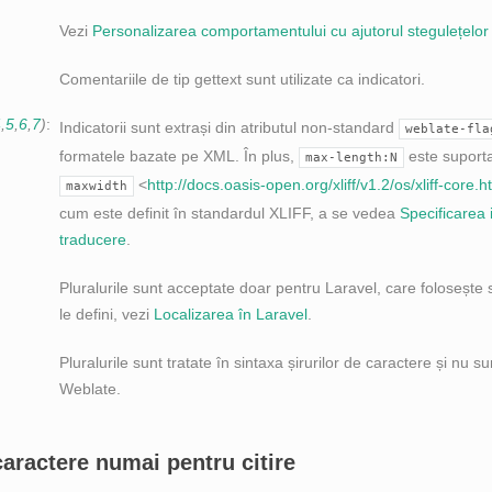
Vezi
Personalizarea comportamentului cu ajutorul stegulețelor
Comentariile de tip gettext sunt utilizate ca indicatori.
4
,
5
,
6
,
7
)
Indicatorii sunt extrași din atributul non-standard
weblate-fla
formatele bazate pe XML. În plus,
este suportat
max-length:N
<
http://docs.oasis-open.org/xliff/v1.2/os/xliff-core
maxwidth
cum este definit în standardul XLIFF, a se vedea
Specificarea 
traducere
.
Pluralurile sunt acceptate doar pentru Laravel, care folosește s
le defini, vezi
Localizarea în Laravel
.
Pluralurile sunt tratate în sintaxa șirurilor de caractere și nu s
Weblate.
caractere numai pentru citire