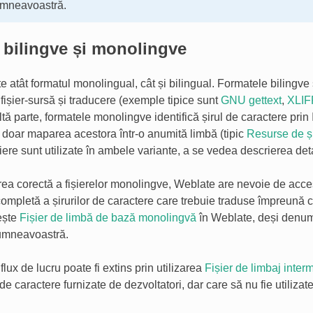
umneavoastră.
 bilingve și monolingve
e atât formatul
monolingual, cât și
bilingual. Formatele bilingv
 fișier-sursă și traducere (exemple tipice sunt
GNU gettext
,
XLIF
ltă parte, formatele monolingve identifică șirul de caractere prin I
 doar maparea acestora într-o anumită limbă (tipic
Resurse de și
iere sunt utilizate în ambele variante, a se vedea descrierea det
area corectă a fișierelor monolingve, Weblate are nevoie de acces
completă a șirurilor de caractere care trebuie traduse împreună c
ește
Fișier de limbă de bază monolingvă
în Weblate, deși denumi
umneavoastră.
 flux de lucru poate fi extins prin utilizarea
Fișier de limbaj inter
 de caractere furnizate de dezvoltatori, dar care să nu fie utilizate