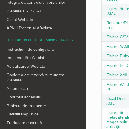
Integrarea controlului versiunilor
Fișiere de r
Weblate’s REST API
.XML
Client Weblate
ResourceDic
files
API-ul Python al Weblate
Fișiere CSV
DOCUMENTE DE ADMINISTRATOR
Fișiere YAM
Instrucțiuni de configurare
Fișiere Rub
Implementări Weblate
Fișiere DTD
Actualizarea Weblate
Copierea de rezervă și mutarea
Fișiere XML
Weblate
Fișiere Win
Autentificare
RC
Controlul accesului
Excel Desch
XML
Proiecte de traducere
Fișiere de
Definiții lingvistice
metadate al
magazinului
Traducere continuă
aplicații