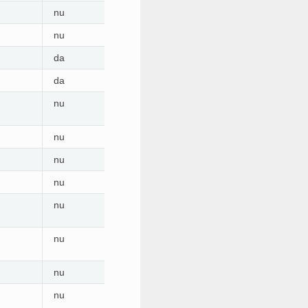
nu
nu
nu
nu
da
nu
10
da
da
are nevoie de editare
10
nu
da
nu
nu
nu
nu
nu
nu
nu
nu
nu
nu
nu
nu
nu
nu