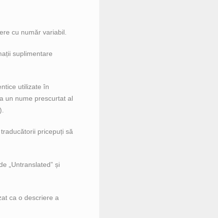
tere cu număr variabil.
rmații suplimentare
ntice utilizate în
 ca un nume prescurtat al
).
traducătorii pricepuți să
 de „Untranslated” și
izat ca o descriere a