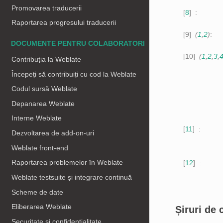
Promovarea traducerii
8
Raportarea progresului traducerii
9
(
1
,
2
)
DOCUMENTE PENTRU COLABORATORI
10
(
1
,
2
,
3
,
Contribuția la Weblate
Începeți să contribuiți cu cod la Weblate
Codul sursă Weblate
Depanarea Weblate
Interne Weblate
11
Dezvoltarea de add-on-uri
Weblate front-end
Raportarea problemelor în Weblate
12
Weblate testsuite și integrare continuă
Scheme de date
Eliberarea Weblate
Șiruri de 
Securitate și confidențialitate