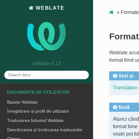
WEBLATE
»
Formate 
Formate
Weblate accep
format fiind u
weblate-4.13
Vezi și
Translation
DOCUMENTE DE UTILIZATOR
Bazele Weblate
Notă
Înregistrare și profil de utilizator
Atunci când 
Traducerea folosind Weblate
format bine s
Descărcarea și încărcarea traducerilor
voștri pot f
Glosar