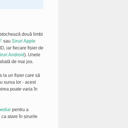
e stochează două limbi
F
sau
Șiruri Apple
D, iar fiecare fișier de
ruri Android
). Unele
aliată de mai jos.
 la un fișier care să
u sursa lor - acest
rea poate varia în
mediar
pentru a
 ca atare în șirurile