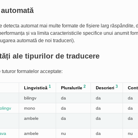
e automată
 detecta automat mai multe formate de fișiere larg răspândite, 
erformanța și va limita caracteristicile specifice unui anumit form
garea automată de noi traduceri).
tăți ale tipurilor de traducere
 tuturor formatelor acceptate:
1
2
3
Lingvistică
Pluralurile
Descrieri
Cont
bilingv
da
da
da
olingv
mono
da
da
da
ambele
da
da
da
Java
ambele
nu
da
nu