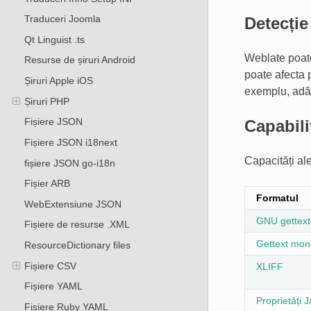
Traduceri Joomla
Detecți
Qt Linguist .ts
Weblate poate
Resurse de șiruri Android
poate afecta p
Șiruri Apple iOS
exemplu, adău
Șiruri PHP
Fișiere JSON
Capabili
Fișiere JSON i18next
Capacități ale
fișiere JSON go-i18n
Fișier ARB
Formatul
WebExtensiune JSON
GNU gettext
Fișiere de resurse .XML
Gettext mon
ResourceDictionary files
Fișiere CSV
XLIFF
Fișiere YAML
Proprietăți 
Fișiere Ruby YAML