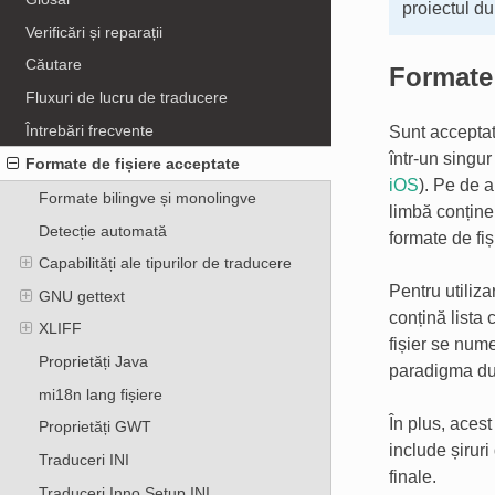
proiectul d
Verificări și reparații
Căutare
Formate
Fluxuri de lucru de traducere
Întrebări frecvente
Sunt acceptat
într-un singur
Formate de fișiere acceptate
iOS
). Pe de a
Formate bilingve și monolingve
limbă conține
Detecție automată
formate de fiș
Capabilități ale tipurilor de traducere
Pentru utiliz
GNU gettext
conțină lista 
XLIFF
fișier se num
Proprietăți Java
paradigma d
mi18n lang fișiere
În plus, acest
Proprietăți GWT
include șiruri
Traduceri INI
finale.
Traduceri Inno Setup INI