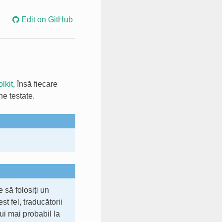
Edit on GitHub
olkit
, însă fiecare
ne testate.
 să folosiți un
st fel, traducătorii
bui mai probabil la