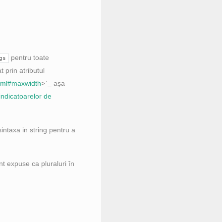
pentru toate
gs
 prin atributul
.html#maxwidth
>`_ așa
indicatoarelor de
intaxa in string pentru a
unt expuse ca pluraluri în