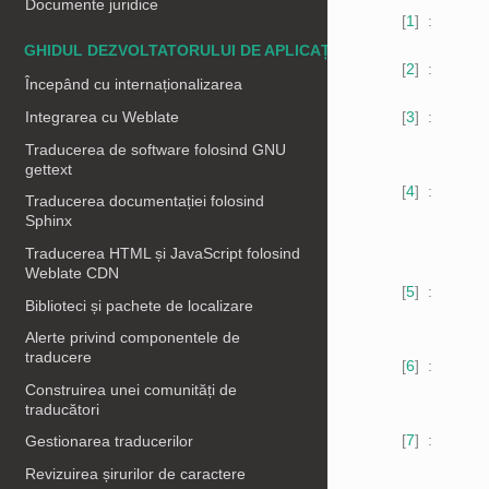
Documente juridice
1
GHIDUL DEZVOLTATORULUI DE APLICAȚII
2
Începând cu internaționalizarea
3
Integrarea cu Weblate
Traducerea de software folosind GNU
gettext
4
Traducerea documentației folosind
Sphinx
Traducerea HTML și JavaScript folosind
Weblate CDN
5
Biblioteci și pachete de localizare
Alerte privind componentele de
traducere
6
Construirea unei comunități de
traducători
7
Gestionarea traducerilor
Revizuirea șirurilor de caractere