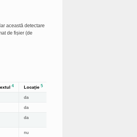
dar această detectare
at de fișier (de
4
5
8
6
extul
Locație
Indicatori
State suplimentare
9
da
da
are nevoie de editare
9
da
da
are nevoie de editare
10
da
da
necesită editare,
aprobat
nu
nu