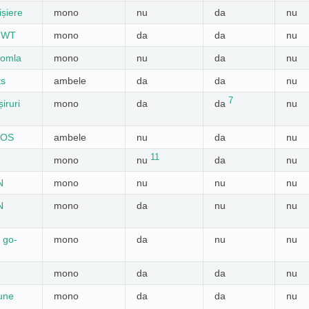
ișiere
mono
nu
da
nu
 GWT
mono
da
da
nu
oomla
mono
nu
da
nu
ts
ambele
da
da
nu
7
iruri
mono
da
da
nu
 iOS
ambele
nu
da
nu
11
mono
nu
da
nu
N
mono
nu
nu
nu
N
mono
da
nu
nu
 go-
mono
da
nu
nu
mono
da
da
nu
une
mono
da
da
nu