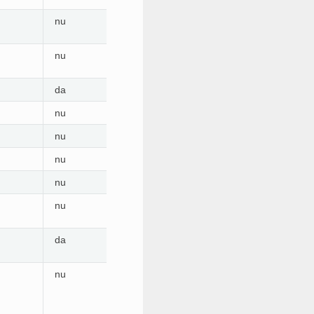
10
nu
da
10
nu
da
da
nu
are nevoie de editare
nu
nu
nu
nu
nu
nu
10
nu
da
nu
nu
da
nu
are nevoie de editare
nu
nu