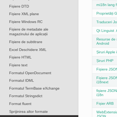
mi18n lang f
Fișiere DTD
Proprietăți
Fișiere XML plane
Fișiere Windows RC
Traduceri J
Fișiere de metadate ale
Qt Linguist .
magazinului de aplicații
Resurse de ș
Fișiere de subtitrare
Android
Excel Deschidere XML
Șiruri Apple
Fișiere HTML
Șiruri PHP
Fișiere text
Fișiere JSO
Formatul OpenDocument
Fișiere JSO
Formatul IDML
i18next
Formatul TermBase eXchange
fișiere JSON
i18n
Formatul Stringsdict
Fișier ARB
Format fluent
Sprijinirea altor formate
WebExtensi
JSON