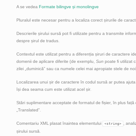
A se vedea
Formate bilingve și monolingve
Pluralul este necesar pentru a localiza corect șirurile de carac
Descrierile șirului sursă pot fi utilizate pentru a transmite info
despre șirul de tradus.
Contextul este utilizat pentru a diferenția șiruri de caractere ide
domenii de aplicare diferite (de exemplu,
Sun
poate fi utilizat
zilei „duminică” sau ca numele celei mai apropiate stele de noi
Localizarea unui șir de caractere în codul sursă ar putea ajuta 
își dea seama cum este utilizat acel șir.
Stări suplimentare acceptate de formatul de fișier, în plus față
„Translated”.
Comentariu XML plasat înaintea elementului
, anal
<string>
șirului sursă.