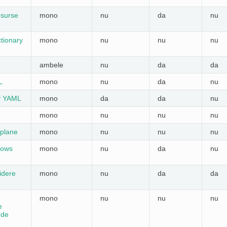
esurse
mono
nu
da
nu
tionary
mono
nu
nu
nu
ambele
nu
da
da
L
mono
nu
da
nu
y YAML
mono
da
da
nu
mono
nu
nu
nu
 plane
mono
nu
nu
nu
dows
mono
nu
da
nu
idere
mono
nu
da
da
mono
nu
nu
nu
e
 de