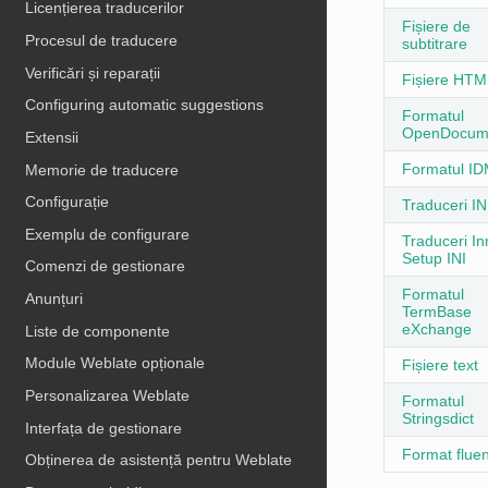
Licențierea traducerilor
Fișiere de
Procesul de traducere
subtitrare
Verificări și reparații
Fișiere HTM
Configuring automatic suggestions
Formatul
OpenDocum
Extensii
Formatul I
Memorie de traducere
Configurație
Traduceri IN
Exemplu de configurare
Traduceri In
Setup INI
Comenzi de gestionare
Formatul
Anunțuri
TermBase
eXchange
Liste de componente
Module Weblate opționale
Fișiere text
Personalizarea Weblate
Formatul
Stringsdict
Interfața de gestionare
Format fluen
Obținerea de asistență pentru Weblate