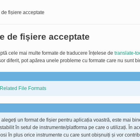
de fișiere acceptate
 de fișiere acceptate
tă cele mai multe formate de traducere înțelese de
translate-to
șor diferit, pot apărea unele probleme cu formate care nu sunt bi
 Related File Formats
alegeți un format de fișier pentru aplicația voastră, este mai bine
tabilit în setul de instrumente/platforma pe care o utilizați. În ace
olosi în plus orice instrumente cu care sunt obișnuiți și vor contri