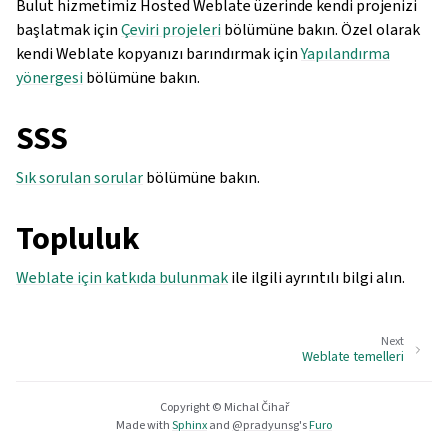
Bulut hizmetimiz Hosted Weblate üzerinde kendi projenizi
başlatmak için
Çeviri projeleri
bölümüne bakın. Özel olarak
kendi Weblate kopyanızı barındırmak için
Yapılandırma
yönergesi
bölümüne bakın.
SSS
Sık sorulan sorular
bölümüne bakın.
Topluluk
Weblate için katkıda bulunmak
ile ilgili ayrıntılı bilgi alın.
Next
Weblate temelleri
Copyright © Michal Čihař
Made with
Sphinx
and
@pradyunsg
's
Furo