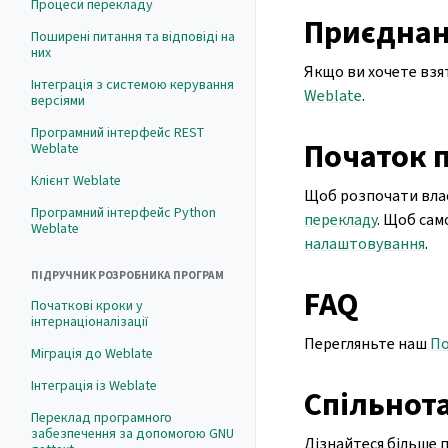
Процеси перекладу
Приєднан
Поширені питання та відповіді на
них
Якщо ви хочете взя
Інтеграція з системою керування
Weblate
.
версіями
Програмний інтерфейс REST
Початок 
Weblate
Клієнт Weblate
Щоб розпочати влас
Програмний інтерфейс Python
перекладу
. Щоб сам
Weblate
налаштовування
.
ПІДРУЧНИК РОЗРОБНИКА ПРОГРАМ
FAQ
Початкові кроки у
інтернаціоналізації
Перегляньте наш
По
Міграція до Weblate
Інтеграція із Weblate
Спільнот
Переклад програмного
забезпечення за допомогою GNU
Дізнайтеся більше 