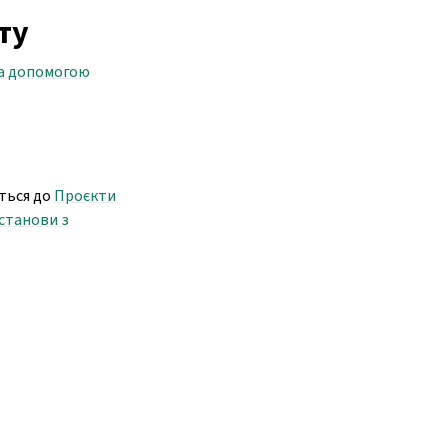
ту
а допомогою
іться до
Проєкти
станови з