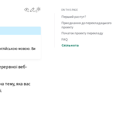
View this page
Edit this page
ON THIS PAGE
Перший раз тут?
Приєднання до перекладацького
проекту
Початок проекту перекладу
FAQ
Спільнота
 англійською мовою. Ви
ерервної веб-
а тему, яка вас
.