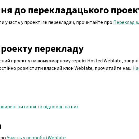
ня до перекладацького проек
ти участь у проекті як перекладач, прочитайте про
Переклад з
проекту перекладу
ний проект у нашому хмарному сервісі Hosted Weblate, зверн
остійно розмістити власний клон Weblate, прочитайте наш
На
ширені питання та відповіді на них
.
а
про
Участь у розробці Weblate
.