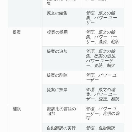
集
原文の編集
管理
、
原文の編
集
、
パワー ユー
ザー
提案
提案の採用
管理
、
原文の編
集
、
パワー ユー
ザー
、
査読
、
翻訳
提案の追加
管理
、
原文の編
集
、
提案の追加
、
パワー ユーザ
ー
、
査読
、
翻訳
提案の削除
管理
、
パワー ユ
ーザー
提案に投票
管理
、
原文の編
集
、
パワー ユー
ザー
、
査読
、
翻訳
翻訳
翻訳用の言語の
管理
、
パワー ユ
追加
ーザー
、
言語の管
理
自動翻訳の実行
管理
、
自動翻訳