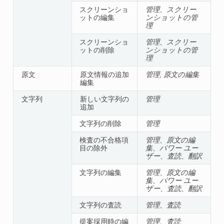
スクリーンショ
管理
、
スクリー
ットの編集
ンショットの管
理
スクリーンショ
管理
、
スクリー
ットの削除
ンショットの管
理
原文
原文情報の追加
管理
,
原文の編集
編集
文字列
新しい文字列の
管理
追加
文字列の削除
管理
検査の不合格項
管理
、
原文の編
目の除外
集
、
パワー ユー
ザー
、
査読
、
翻訳
文字列の編集
管理
、
原文の編
集
、
パワー ユー
ザー
、
査読
、
翻訳
文字列の査読
管理
、
査読
提案採用時の編
管理
、
査読