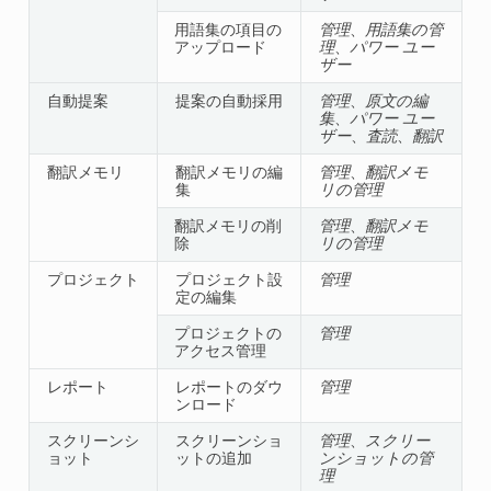
用語集の項目の
管理
、
用語集の管
アップロード
理
、
パワー ユー
ザー
自動提案
提案の自動採用
管理
、
原文の編
集
、
パワー ユー
ザー
、
査読
、
翻訳
翻訳メモリ
翻訳メモリの編
管理
、
翻訳メモ
集
リの管理
翻訳メモリの削
管理
、
翻訳メモ
除
リの管理
プロジェクト
プロジェクト設
管理
定の編集
プロジェクトの
管理
アクセス管理
レポート
レポートのダウ
管理
ンロード
スクリーンシ
スクリーンショ
管理
、
スクリー
ョット
ットの追加
ンショットの管
理