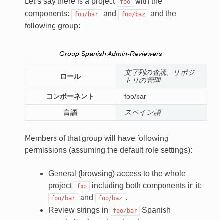
Let’s say there is a project
with the
foo
components:
and
and the
foo/bar
foo/baz
following group:
Group
Spanish Admin-Reviewers
文字列の査読
、
リポジ
ロール
トリの管理
コンポーネント
foo/bar
言語
スペイン語
Members of that group will have following
permissions (assuming the default role settings):
General (browsing) access to the whole
project
including both components in it:
foo
and
.
foo/bar
foo/baz
Review strings in
Spanish
foo/bar