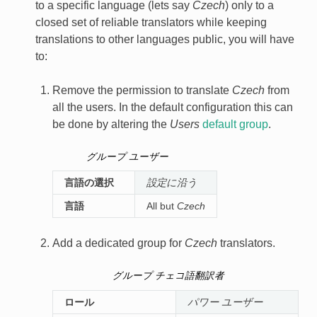
to a specific language (lets say
Czech
) only to a
closed set of reliable translators while keeping
translations to other languages public, you will have
to:
Remove the permission to translate
Czech
from
all the users. In the default configuration this can
be done by altering the
Users
default group
.
グループ
ユーザー
言語の選択
設定に沿う
言語
All but
Czech
Add a dedicated group for
Czech
translators.
グループ
チェコ語翻訳者
ロール
パワー ユーザー