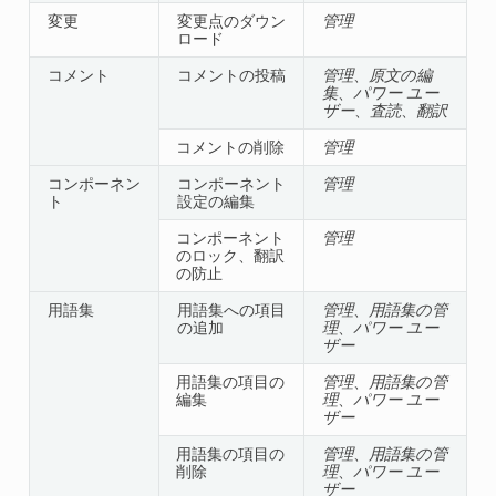
変更
変更点のダウン
管理
ロード
コメント
コメントの投稿
管理
、
原文の編
集
、
パワー ユー
ザー
、
査読
、
翻訳
コメントの削除
管理
コンポーネン
コンポーネント
管理
ト
設定の編集
コンポーネント
管理
のロック、翻訳
の防止
用語集
用語集への項目
管理
、
用語集の管
の追加
理
、
パワー ユー
ザー
用語集の項目の
管理
、
用語集の管
編集
理
、
パワー ユー
ザー
用語集の項目の
管理
、
用語集の管
削除
理
、
パワー ユー
ザー