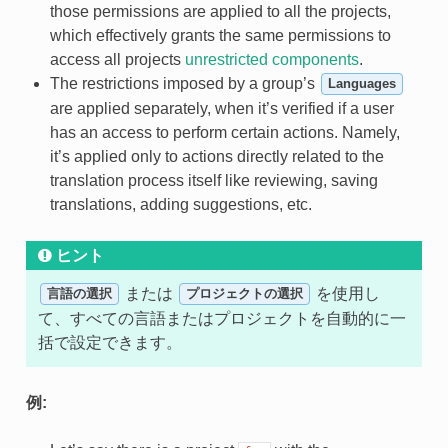
those permissions are applied to all the projects,
which effectively grants the same permissions to
access all projects
unrestricted components
.
The restrictions imposed by a group’s
Languages
are applied separately, when it’s verified if a user
has an access to perform certain actions. Namely,
it’s applied only to actions directly related to the
translation process itself like reviewing, saving
translations, adding suggestions, etc.
ヒント
または
を使用し
言語の選択
プロジェクトの選択
て、すべての言語またはプロジェクトを自動的に一
括で設定できます。
例: