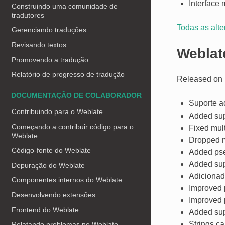
Interface
Construindo uma comunidade de
tradutores
Todas as alt
Gerenciando traduções
Revisando textos
Weblat
Promovendo a tradução
Relatório de progresso de tradução
Released on 
DOCUMENTAÇÃO DE COLABORADOR
Suporte a
Contribuindo para o Weblate
Added sup
Começando a contribuir código para o
Fixed mult
Weblate
Dropped mai
Código-fonte do Weblate
Added pse
Added sup
Depuração do Weblate
Adicionad
Componentes internos do Weblate
Improved 
Desenvolvendo extensões
Improved p
Frontend do Weblate
Added supp
Strings c
Relatando problemas no Weblate