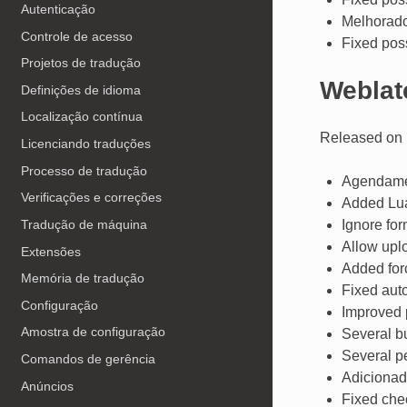
Autenticação
Melhorado
Controle de acesso
Fixed poss
Projetos de tradução
Weblat
Definições de idioma
Localização contínua
Released on 
Licenciando traduções
Processo de tradução
Agendamen
Verificações e correções
Added Lua
Ignore for
Tradução de máquina
Allow upl
Extensões
Added forc
Memória de tradução
Fixed aut
Configuração
Improved 
Amostra de configuração
Several bu
Several p
Comandos de gerência
Adicionad
Anúncios
Fixed chec