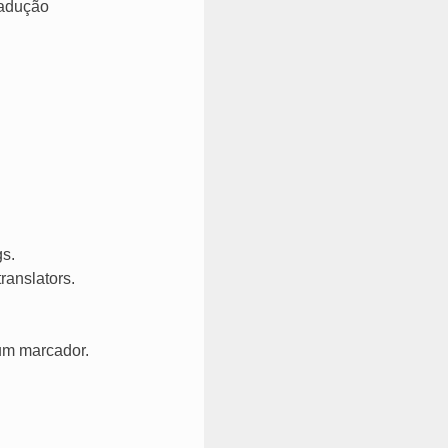
radução
gs.
translators.
um marcador.