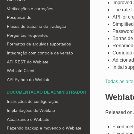
Improved a
Verificações e correções
The rate l
API for c
Pesquisando
Simplified 
Fluxos de trabalho de tradução
Password 
Perguntas frequentes
Barras de 
Formatos de arquivos suportados
Rename
Corrigido
Integração com controle de versão
Adicionad
API REST do Weblate
Initial sup
Weblate Client
API Python do Weblate
Todas as alt
DOCUMENTAÇÃO DE ADMINISTRADOR
Weblat
Instruções de configuração
Implantações de Weblate
Released on A
Atualizando o Weblate
Fixed metr
Fazendo backup e movendo o Weblate
Fixed pos