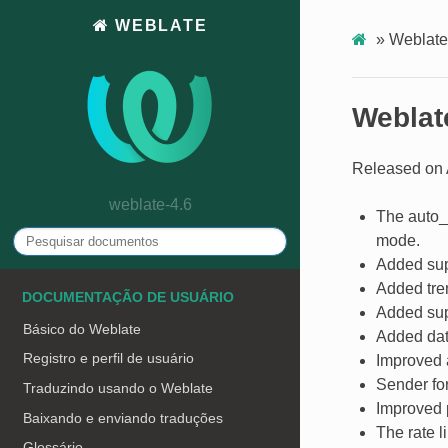
WEBLATE
»
Weblate
Weblat
Released on A
weblate-4.6
The auto_
mode.
Added sup
Added tren
DOCUMENTAÇÃO DE USUÁRIO
Added supp
Básico do Weblate
Added dat
Registro e perfil de usuário
Improved a
Sender for
Traduzindo usando o Weblate
Improved 
Baixando e enviando traduções
The rate l
Glossário