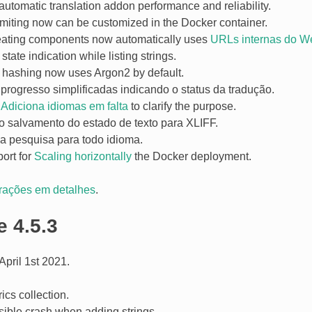
utomatic translation addon performance and reliability.
imiting now can be customized in the Docker container.
reating components now automatically uses
URLs internas do W
state indication while listing strings.
hashing now uses Argon2 by default.
progresso simplificadas indicando o status da tradução.
d
Adiciona idiomas em falta
to clarify the purpose.
 o salvamento do estado de texto para XLIFF.
a pesquisa para todo idioma.
port for
Scaling horizontally
the Docker deployment.
erações em detalhes
.
e 4.5.3
pril 1st 2021.
ics collection.
sible crash when adding strings.