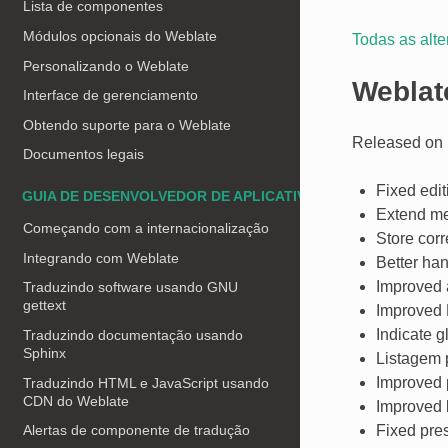
Lista de componentes
Módulos opcionais do Weblate
Todas as alt
Personalizando o Weblate
Weblat
Interface de gerenciamento
Obtendo suporte para o Weblate
Released on 
Documentos legais
Fixed edit
GUIA DE DESENVOLVEDOR DE APLICATIVO
Extend me
Começando com a internacionalização
Store corr
Integrando com Weblate
Better han
Improved a
Traduzindo software usando GNU
gettext
Improved 
Indicate 
Traduzindo documentação usando
Sphinx
Listagem 
Improved p
Traduzindo HTML e JavaScript usando
CDN do Weblate
Improved 
Fixed pres
Alertas de componente de tradução