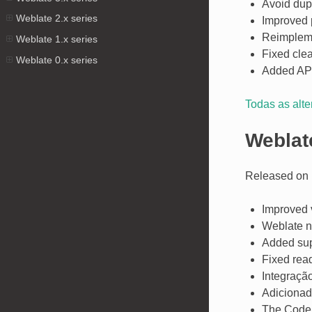
Avoid dupl
Weblate 2.x series
Improved 
Reimplemen
Weblate 1.x series
Fixed cle
Weblate 0.x series
Added API
Todas as alt
Weblat
Released on 
Improved 
Weblate n
Added sup
Fixed read
Integraçã
Adicionad
The CodeMi