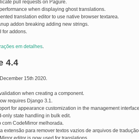
icate pull requests on Pagure.
performance when displaying ghost translations.
ted translation editor to use native browser textarea.
anup addon breaking adding new strings.
 for addons.
erações em detalhes
.
e 4.4
December 15th 2020.
validation when creating a component.
ow requires Django 3.1.
port for appearance customization in the management interface
-only state handling in bulk edit.
o com CodeMirror melhorada.
a extensão para remover textos vazios de arquivos de tradução
rror editor is now used for translations.