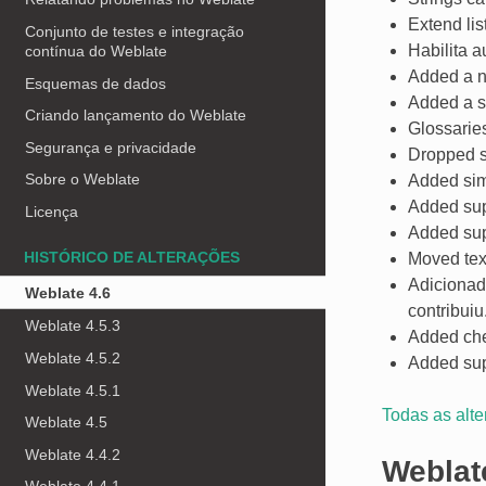
Extend lis
Conjunto de testes e integração
Habilita 
contínua do Weblate
Added a n
Esquemas de dados
Added a si
Criando lançamento do Weblate
Glossarie
Segurança e privacidade
Dropped s
Sobre o Weblate
Added simp
Added supp
Licença
Added supp
HISTÓRICO DE ALTERAÇÕES
Moved text
Adicionad
Weblate 4.6
contribuiu
Weblate 4.5.3
Added che
Weblate 4.5.2
Added supp
Weblate 4.5.1
Todas as alt
Weblate 4.5
Weblate 4.4.2
Weblat