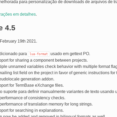
 melhorada para personalização de downloads de arquivos de t
erações em detalhes
.
e 4.5
February 19th 2021.
dicionado para
usado em gettext PO.
lua-format
port for sharing a component between projects.
iple unnamed variables check behavior with multiple format fla
ling list field on the project in favor of generic instructions for 
udolocale generation addon.
port for TermBase eXchange files.
o suporte para definir manualmente variantes de texto usando 
performance of consistency checks.
erformance of translation memory for long strings.
ort for searching in explanations.
an now be added and removed in bilingual formats as well.