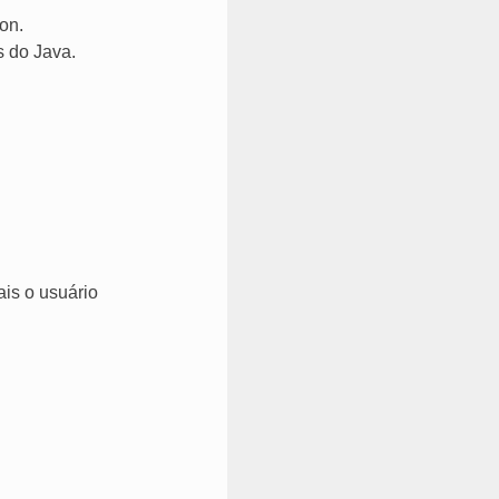
on.
s do Java.
is o usuário