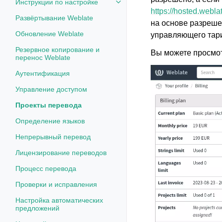
Инструкции по настройке
Toggle navigation of Инструкции
https://hosted.weblat
Развёртывание Weblate
на основе разреше
Обновление Weblate
управляющего тар
Резервное копирование и
Вы можете просмот
перенос Weblate
Аутентификация
Управление доступом
Проекты перевода
Определение языков
Непрерывный перевод
Лицензирование переводов
Процесс перевода
Проверки и исправления
Настройка автоматических
предложений