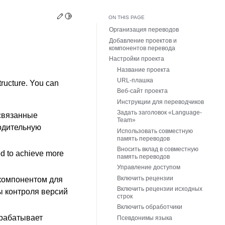
Edit this page
Toggle Light / Dark / Auto color theme
ON THIS PAGE
Организация переводов
Добавление проектов и
компонентов перевода
Настройки проекта
Название проекта
URL-плашка
tructure. You can
Веб-сайт проекта
Инструкции для переводчиков
Задать заголовок «Language-
 связанные
Team»
одительную
Использовать совместную
память переводов
Вносить вклад в совместную
ed to achieve more
память переводов
Управление доступом
Включить рецензии
 компонентом для
Включить рецензии исходных
ы контроля версий
строк
Включить обработчики
брабатывает
Псевдонимы языка