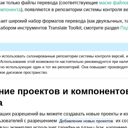
как только файлы перевода (соответствующие
маске файло
омпонента
), появляются в репозитории системы контроля в
ает широкий набор форматов перевода (как двуязычных, та
бором инструментов Translate Toolkit, смотрите раздел
По
 использовать склонированные репозитории системы контроля версий, 
 Использование этой возможности настоятельно рекомендуется при нал
иваемые форматы файлов
тно использующих один и тот же репозиторий. Она повышает производит
ое дисковое пространство.
ние проектов и компоненто
а
ваших разрешений вы можете создавать новые проекты и к
ьзователей с разрешением
их со
Добавление новых проектов
 ваш экземпляр использует тарифные планы (как, например