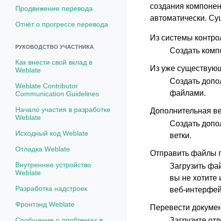
создания компонен
Продвижение перевода
автоматически. Су
Отчёт о прогрессе перевода
Из системы контро
РУКОВОДСТВО УЧАСТНИКА
Создать комп
Как внести свой вклад в
Из уже существую
Weblate
Создать допо
Weblate Contributor
файлами.
Communication Guidelines
Начало участия в разработке
Дополнительная ве
Weblate
Создать допо
Исходный код Weblate
ветки.
Отладка Weblate
Отправить файлы 
Внутреннее устройство
Загрузить фай
Weblate
вы не хотите
Разработка надстроек
веб-интерфе
Фронтэнд Weblate
Перевести докуме
Сообщение о проблемах в
Загрузите от