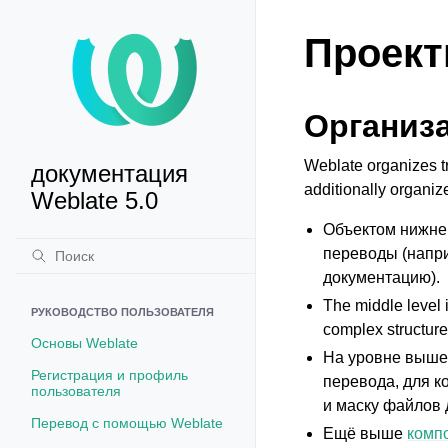
Проект
Организ
Weblate organizes tr
документация
additionally organiz
Weblate 5.0
Объектом нижне
переводы (напр
документацию).
The middle level 
РУКОВОДСТВО ПОЛЬЗОВАТЕЛЯ
complex structure
Основы Weblate
На уровне выше
Регистрация и профиль
перевода, для к
пользователя
и маску файлов 
Перевод с помощью Weblate
Ещё выше
комп