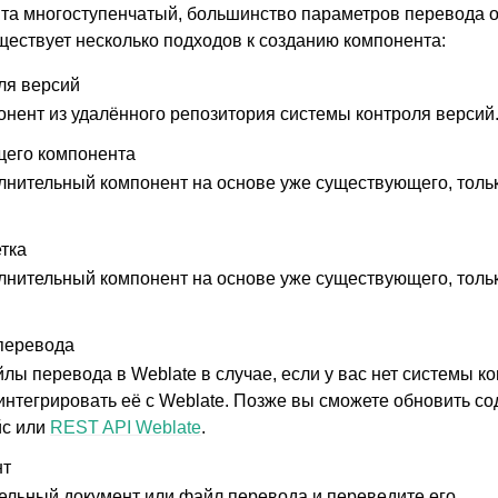
та многоступенчатый, большинство параметров перевода о
ществует несколько подходов к созданию компонента:
ля версий
онент из удалённого репозитория системы контроля версий
щего компонента
лнительный компонент на основе уже существующего, тольк
тка
лнительный компонент на основе уже существующего, тольк
перевода
лы перевода в Weblate в случае, если у вас нет системы к
 интегрировать её с Weblate. Позже вы сможете обновить с
йс или
REST API Weblate
.
нт
дельный документ или файл перевода и переведите его.