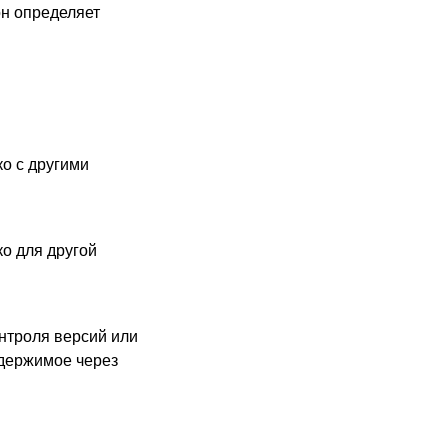
н определяет
.
о с другими
о для другой
онтроля версий или
одержимое через