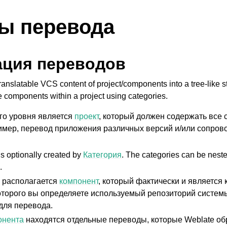
ы перевода
ация переводов
anslatable VCS content of project/components into a tree-like s
e components within a project using categories.
го уровня является
проект
, который должен содержать все
имер, перевод приложения различных версий и/или сопров
is optionally created by
Категория
. The categories can be nest
.
 располагается
компонент
, который фактически и является
оторого вы определяете используемый репозиторий систем
для перевода.
онента
находятся отдельные переводы, которые Weblate о