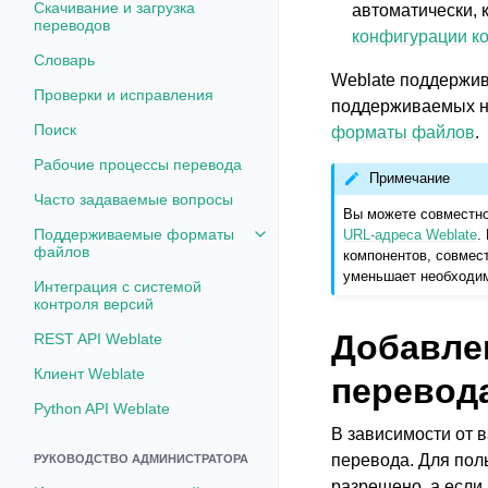
Скачивание и загрузка
автоматически, 
переводов
конфигурации к
Словарь
Weblate поддержив
Проверки и исправления
поддерживаемых на
Поиск
форматы файлов
.
Рабочие процессы перевода
Примечание
Часто задаваемые вопросы
Вы можете совместно
Поддерживаемые форматы
URL-адреса Weblate
.
Toggle navigation of Поддерж
файлов
компонентов, совмес
уменьшает необходим
Интеграция с системой
контроля версий
Добавле
REST API Weblate
Клиент Weblate
перевод
Python API Weblate
В зависимости от 
перевода. Для пол
РУКОВОДСТВО АДМИНИСТРАТОРА
разрешено, а если