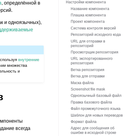
Настройки компонента
в
, определённой в
Название компонента
ерсий.
Плашка компонента
Проект компонента
к и одноязычных),
Система контроля версий
ддерживаемые
Репозиторий исходного кода
URL для отправки в
репозиторий
Просмотрщик репозитория
URL экспортированного
используя
внутренние
репозитория
ичии множества
Ветка репозитория
ельность и
Ветка для отправки
Маска файла
Screenshot file mask
в
Одноязычный базовый файл
Правка базового файла
Файл промежуточного языка
Шаблон для новых переводов
омпоненты
Формат файла
здание всегда
Адрес для сообщения об
ошибке в исходной строке
,