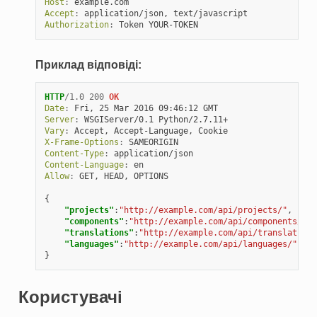
Host
:
example.com
Accept
:
application/json, text/javascript
Authorization
:
Token YOUR-TOKEN
Приклад відповіді:
HTTP
/
1.0
200
OK
Date
:
Fri, 25 Mar 2016 09:46:12 GMT
Server
:
WSGIServer/0.1 Python/2.7.11+
Vary
:
Accept, Accept-Language, Cookie
X-Frame-Options
:
SAMEORIGIN
Content-Type
:
application/json
Content-Language
:
en
Allow
:
GET, HEAD, OPTIONS
{
"projects"
:
"http://example.com/api/projects/"
,
"components"
:
"http://example.com/api/components/"
,
"translations"
:
"http://example.com/api/translations
"languages"
:
"http://example.com/api/languages/"
}
Користувачі