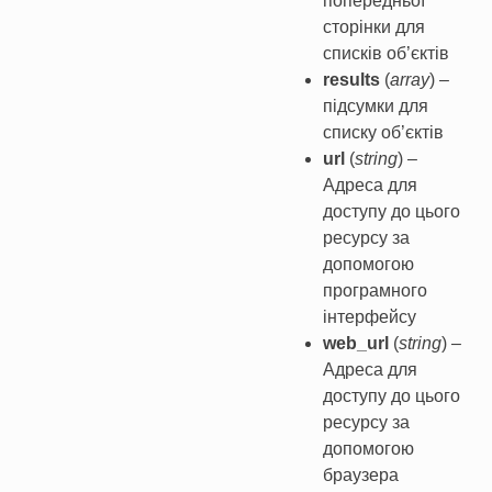
попередньої
сторінки для
списків об’єктів
results
(
array
) –
підсумки для
списку об’єктів
url
(
string
) –
Адреса для
доступу до цього
ресурсу за
допомогою
програмного
інтерфейсу
web_url
(
string
) –
Адреса для
доступу до цього
ресурсу за
допомогою
браузера