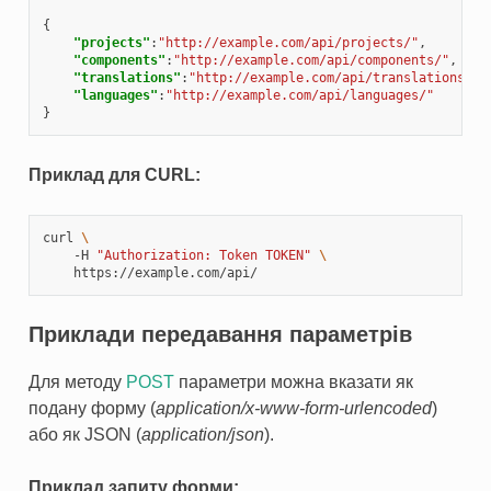
{
"projects"
:
"http://example.com/api/projects/"
,
"components"
:
"http://example.com/api/components/"
,
"translations"
:
"http://example.com/api/translations/"
,
"languages"
:
"http://example.com/api/languages/"
}
Приклад для CURL:
curl 
\
    -H 
"Authorization: Token TOKEN"
\
Приклади передавання параметрів
Для методу
POST
параметри можна вказати як
подану форму (
application/x-www-form-urlencoded
)
або як JSON (
application/json
).
Приклад запиту форми: