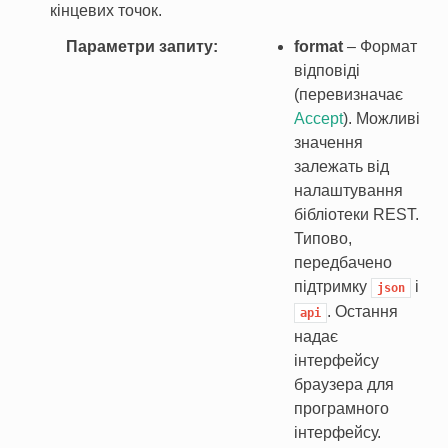
кінцевих точок.
Параметри запиту
format
– Формат
відповіді
(перевизначає
Accept
). Можливі
значення
залежать від
налаштування
бібліотеки REST.
Типово,
передбачено
підтримку
і
json
. Остання
api
надає
інтерфейсу
браузера для
програмного
інтерфейсу.