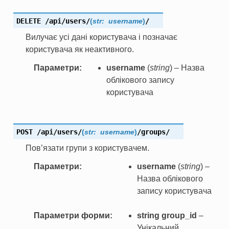
DELETE
/api/users/
(
str:
username
)
/
Вилучає усі дані користувача і позначає
користувача як неактивного.
Параметри
username
(
string
) – Назва
облікового запису
користувача
POST
/api/users/
(
str:
username
)
/groups/
Пов’язати групи з користувачем.
Параметри
username
(
string
) –
Назва облікового
запису користувача
Параметри форми
string group_id
–
Унікальний