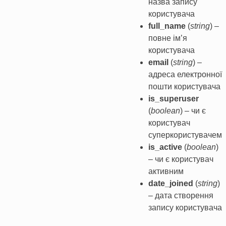
назва запису
користувача
full_name
(
string
) –
повне ім’я
користувача
email
(
string
) –
адреса електронної
пошти користувача
is_superuser
(
boolean
) – чи є
користувач
суперкористувачем
is_active
(
boolean
)
– чи є користувач
активним
date_joined
(
string
)
– дата створення
запису користувача