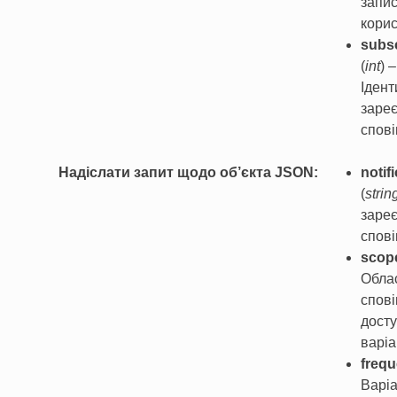
запи
кори
subsc
(
int
) –
Ідент
заре
спов
Надіслати запит щодо об’єкта JSON
notif
(
strin
заре
спов
scop
Обла
спові
дост
варіа
freq
Варі