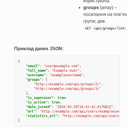
користувача
groups
(
array
) –
посилання на пов’яз
групи; див.
GET
/api/groups/(int:
Приклад даних JSON:
{
"email"
:
"user@example.com"
,
"full_name"
:
"Example User"
,
"username"
:
"exampleusername"
,
"groups"
:
[
"http://example.com/api/groups/2/"
,
"http://example.com/api/groups/3/"
],
"is_superuser"
:
true
,
"is_active"
:
true
,
"date_joined"
:
"2020-03-29T18:42:42.617681Z"
,
"url"
:
"http://example.com/api/users/exampleusernam
"statistics_url"
:
"http://example.com/api/users/exa
}