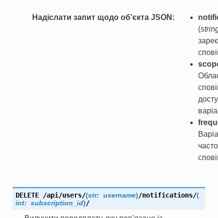
Надіслати запит щодо об’єкта JSON
notif
(
strin
заре
спов
scop
Обла
спові
дост
варіа
freq
Варі
часто
спов
DELETE
/api/users/
(
str:
username
)
/notifications/
(
int:
subscription_id
)
/