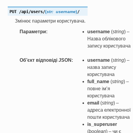
PUT
/api/users/
(
str:
username
)
/
Змінює параметри користувача.
Параметри
username
(
string
) –
Назва облікового
запису користувача
Об’єкт відповіді JSON
username
(
string
) –
назва запису
користувача
full_name
(
string
) –
повне ім’я
користувача
email
(
string
) –
адреса електронної
пошти користувача
is_superuser
(
boolean
) – чи є