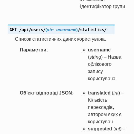
ідентифікатор групи
GET
/api/users/
(
str:
username
)
/statistics/
Список статистичних даних користувача.
Параметри
username
(
string
) – Назва
облікового
запису
користувача
Об’єкт відповіді JSON
translated
(
int
) –
Кількість
перекладів,
автором яких є
користувач
suggested
(
int
) –