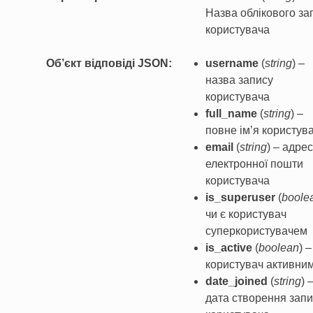
Назва облікового за
користувача
Об’єкт відповіді JSON
username
(
string
) –
назва запису
користувача
full_name
(
string
) –
повне ім’я користув
email
(
string
) – адре
електронної пошти
користувача
is_superuser
(
boole
чи є користувач
суперкористувачем
is_active
(
boolean
) –
користувач активни
date_joined
(
string
) 
дата створення запи