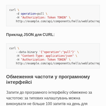
curl 
\
    -d 
operation
=
pull 
\
    -H 
"Authorization: Token TOKEN"
\
Приклад JSON для CURL:
curl 
\
    --data-binary 
'{"operation":"pull"}'
\
    -H 
"Content-Type: application/json"
\
    -H 
"Authorization: Token TOKEN"
\
Обмеження частоти у програмному
інтерфейсі
Запити до програмного інтерфейсу обмежено за
частотою: за типових налаштувань можна
виконувати не більше 100 запитів на день для