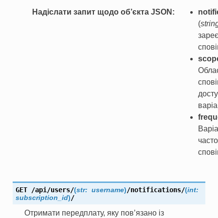
Надіслати запит щодо об’єкта JSON
notif
(
strin
заре
спов
scop
Обла
спові
дост
варіа
freq
Варі
часто
спов
GET
/api/users/
(
str:
username
)
/notifications/
(
int:
subscription_id
)
/
Отримати передплату, яку пов’язано із