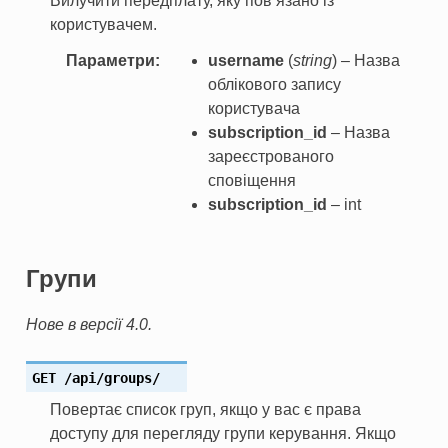
Вилучити передплату, яку пов’язано із
користувачем.
Параметри
username
(
string
) – Назва
облікового запису
користувача
subscription_id
– Назва
зареєстрованого
сповіщення
subscription_id
– int
Групи
Нове в версії 4.0.
GET
/api/groups/
Повертає список груп, якщо у вас є права
доступу для перегляду групи керування. Якщо