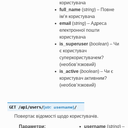
користувача
full_name
(
string
) – Повне
ім’я користувача
email
(
string
) – Адреса
електронної пошти
користувача
is_superuser
(
boolean
) – Чи
є користувач
суперкористувачем?
(необов’язковий)
is_active
(
boolean
) – Чи є
користувач активним?
(необов’язковий)
GET
/api/users/
(
str:
username
)
/
Повертає відомості щодо користувачів.
Параметри
username
(
string
) –