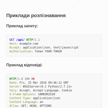
Приклади розпізнавання
Приклад запиту:
GET
/api/
HTTP
/
1.1
Host
:
example.com
Accept
:
application/json, text/javascript
Authorization
:
Token YOUR-TOKEN
Приклад відповіді:
HTTP
/
1.0
200
OK
Date
:
Fri, 25 Mar 2016 09:46:12 GMT
Server
:
WSGIServer/0.1 Python/2.7.11+
Vary
:
Accept, Accept-Language, Cookie
X-Frame-Options
:
SAMEORIGIN
Content-Type
:
application/json
Content-Language
:
en
Allow
:
GET, HEAD, OPTIONS