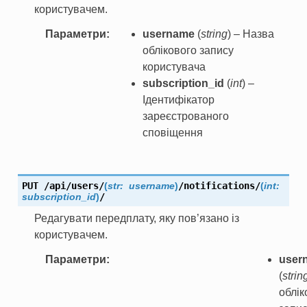
користувачем.
Параметри
username
(
string
) – Назва
облікового запису
користувача
subscription_id
(
int
) –
Ідентифікатор
зареєстрованого
сповіщення
PUT
/api/users/
(
str:
username
)
/notifications/
(
int:
subscription_id
)
/
Редагувати передплату, яку пов’язано із
користувачем.
Параметри
user
(
strin
облік