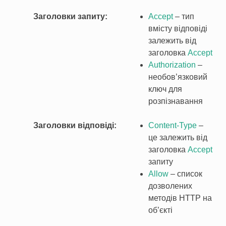
Заголовки запиту
Accept
– тип
В
вмісту відповіді
залежить від
заголовка
Accept
Authorization
–
необов’язковий
ключ для
розпізнавання
Заголовки відповіді
Content-Type
–
це залежить від
заголовка
Accept
запиту
Allow
– список
дозволених
методів HTTP на
об’єкті