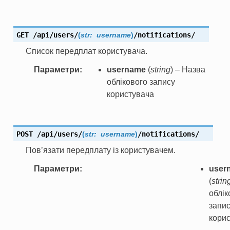
GET
/api/users/
(
str:
username
)
/notifications/
Список передплат користувача.
Параметри
username
(
string
) – Назва
облікового запису
користувача
POST
/api/users/
(
str:
username
)
/notifications/
Пов’язати передплату із користувачем.
Параметри
user
(
strin
облік
запи
кори