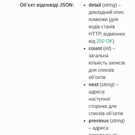
Об’єкт відповіді JSON
detail
(
string
) –
докладний опис
помилки (для
кодів станів
HTTP, відмінних
від
200 OK
)
count
(
int
) –
загальна
кількість записів
для списків
об’єктів
next
(
string
) –
адреса
наступної
сторінки для
списків об’єктів
previous
(
string
)
– адреса