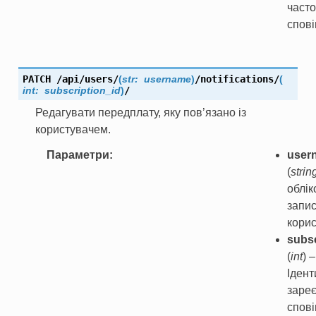
часто
спов
PATCH
/api/users/
(
str:
username
)
/notifications/
(
int:
subscription_id
)
/
Редагувати передплату, яку пов’язано із
користувачем.
Параметри
user
(
strin
облік
запи
кори
subsc
(
int
) –
Ідент
заре
спов