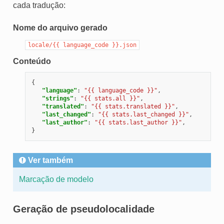
cada tradução:
Nome do arquivo gerado
locale/{{
language_code
}}.json
Conteúdo
{
"language"
:
"{{ language_code }}"
,
"strings"
:
"{{ stats.all }}"
,
"translated"
:
"{{ stats.translated }}"
,
"last_changed"
:
"{{ stats.last_changed }}"
,
"last_author"
:
"{{ stats.last_author }}"
,
}
Ver também
Marcação de modelo
Geração de pseudolocalidade