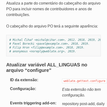
Atualiza a parte do comentário do cabeçalho do arquivo
PO para incluir nomes de contribuidores e anos de
contribuições.
O cabeçalho do arquivo PO terá a seguinte aparência:
# Michal Čihař <michal@cihar.com>, 2012, 2018, 2019, 2020.
# Pavel Borecki <pavel@example.com>, 2018, 2019.
# Filip Hron <filip@example.com>, 2018, 2019.
# anonymous <noreply@weblate.org>, 2019.
Atualizar variável ALL_LINGUAS no
arquivo “configure”
ID da extensão
weblate.gettext.configure
Configuração
Esta extensão não tem
configuração.
Events triggering add-on
repository post-add, daily