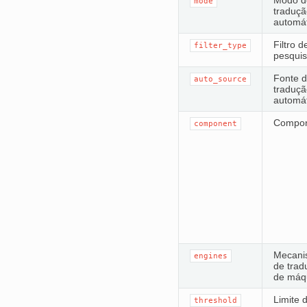
Modo d
mode
traduçã
automát
Filtro d
filter_type
pesqui
Fonte 
auto_source
traduçã
automát
Compon
component
IVO
Mecani
engines
de trad
de máq
Limite 
threshold