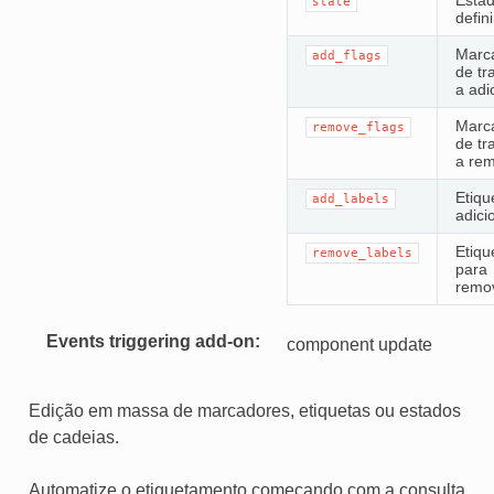
state
defini
Marc
add_flags
de tr
a adi
Marc
remove_flags
de tr
a re
Etiqu
add_labels
adici
Etiqu
remove_labels
para
remo
Events triggering add-on
component update
Edição em massa de marcadores, etiquetas ou estados
de cadeias.
Automatize o etiquetamento começando com a consulta