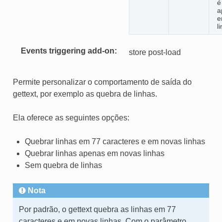
é
a
e
l
Events triggering add-on
store post-load
Permite personalizar o comportamento de saída do
gettext, por exemplo as quebra de linhas.
Ela oferece as seguintes opções:
Quebrar linhas em 77 caracteres e em novas linhas
Quebrar linhas apenas em novas linhas
Sem quebra de linhas
Nota
Por padrão, o gettext quebra as linhas em 77
caracteres e em novas linhas. Com o parâmetro