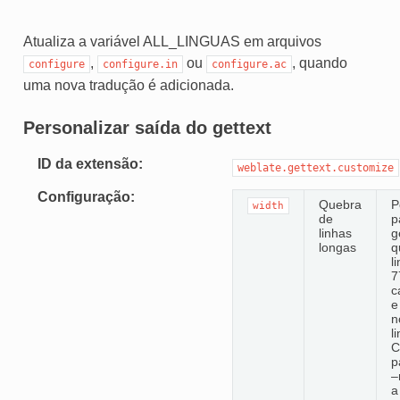
Atualiza a variável ALL_LINGUAS em arquivos
,
ou
, quando
configure
configure.in
configure.ac
uma nova tradução é adicionada.
Personalizar saída do gettext
ID da extensão
weblate.gettext.customize
Configuração
Quebra
P
width
de
p
linhas
g
longas
q
l
7
c
e
n
l
C
p
–
a