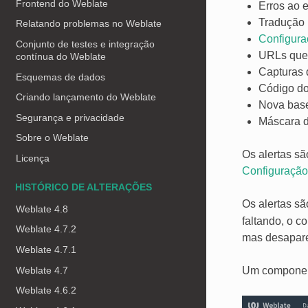
Frontend do Weblate
Erros ao 
Tradução 
Relatando problemas no Weblate
Configur
Conjunto de testes e integração
URLs que
contínua do Weblate
Capturas 
Esquemas de dados
Código do
Criando lançamento do Weblate
Nova base
Segurança e privacidade
Máscara d
Sobre o Weblate
Os alertas s
Licença
Configuraçã
HISTÓRICO DE ALTERAÇÕES
Os alertas s
Weblate 4.8
faltando, o c
Weblate 4.7.2
mas desapare
Weblate 4.7.1
Weblate 4.7
Um component
Weblate 4.6.2