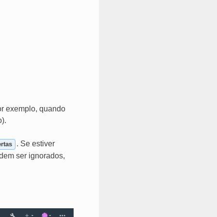
por exemplo, quando
).
. Se estiver
ertas
odem ser ignorados,