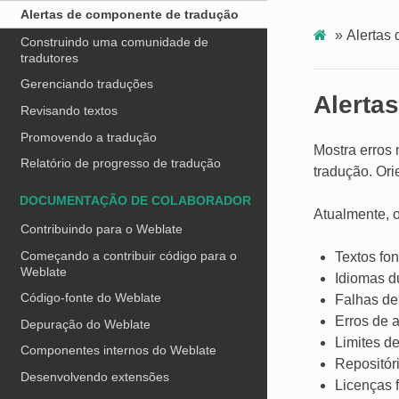
Alertas de componente de tradução
»
Alertas
Construindo uma comunidade de
tradutores
Gerenciando traduções
Alerta
Revisando textos
Promovendo a tradução
Mostra erros
Relatório de progresso de tradução
tradução. Or
DOCUMENTAÇÃO DE COLABORADOR
Atualmente, o
Contribuindo para o Weblate
Começando a contribuir código para o
Textos fo
Weblate
Idiomas d
Código-fonte do Weblate
Falhas de
Erros de 
Depuração do Weblate
Limites d
Componentes internos do Weblate
Repositór
Desenvolvendo extensões
Licenças f