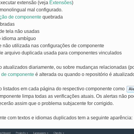
executar extensão (veja
Extensões
)
monolingual mal configurado.
ação de componente
quebrada
bradas
de tela não usadas
 idioma ambíguo
 não utilizada nas configurações de componente
e arquivo duplicada usada para componentes vinculados
ão atualizados diariamente, ou sobre mudanças relacionadas (
o de componente
é alterada ou quando o repositório é atualizado
ão listados em cada página do respectivo componente como
Al
omponente limpa todas as verificações atuais. Os alertas não p
cerão assim que o problema subjacente for corrigido.
e com textos e idiomas duplicados tem a seguinte aparência: