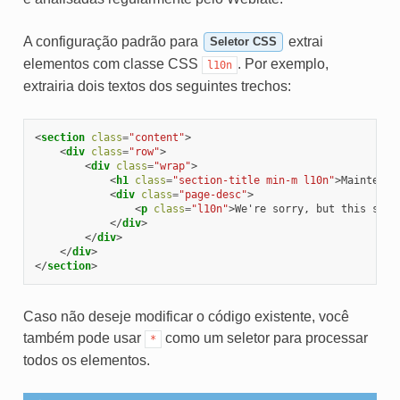
A configuração padrão para
extrai
Seletor CSS
elementos com classe CSS
. Por exemplo,
l10n
extrairia dois textos dos seguintes trechos:
<
section
class
=
"content"
>
<
div
class
=
"row"
>
<
div
class
=
"wrap"
>
<
h1
class
=
"section-title min-m l10n"
>
Maintenan
<
div
class
=
"page-desc"
>
<
p
class
=
"l10n"
>
We're sorry, but this site
</
div
>
</
div
>
</
div
>
</
section
>
Caso não deseje modificar o código existente, você
também pode usar
como um seletor para processar
*
todos os elementos.