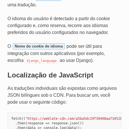
uma tradução.
O idioma do usuário é detectado a partir do cookie
configurado e, como reserva, recorre aos idiomas
preferidos do usuário configurados no navegador.
O
pode ser útil para
Nome do cookie de idioma
integração com outros aplicativos (por exemplo,
escolha
ao usar Django).
django_language
Localização de JavaScript
As traduções individuais são expostas como arquivos
JSON bilíngues sob o CDN. Para buscar um, você
pode usar o seguinte código:
fetch
((
"https://weblate-cdn.com/a5ba5dc29f39498aa734528a54
.
then
(
response
=>
response
.
json
())
.
then
(
data
=>
console
.
log
(
data
));