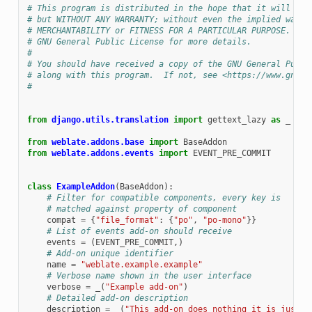
# This program is distributed in the hope that it will be 
# but WITHOUT ANY WARRANTY; without even the implied warra
# MERCHANTABILITY or FITNESS FOR A PARTICULAR PURPOSE.  Se
# GNU General Public License for more details.
#
# You should have received a copy of the GNU General Publi
# along with this program.  If not, see <https://www.gnu.o
#
from
django.utils.translation
import
gettext_lazy
as
_
from
weblate.addons.base
import
BaseAddon
from
weblate.addons.events
import
EVENT_PRE_COMMIT
class
ExampleAddon
(
BaseAddon
):
# Filter for compatible components, every key is
# matched against property of component
compat
=
{
"file_format"
:
{
"po"
,
"po-mono"
}}
# List of events add-on should receive
events
=
(
EVENT_PRE_COMMIT
,)
# Add-on unique identifier
name
=
"weblate.example.example"
# Verbose name shown in the user interface
verbose
=
_
(
"Example add-on"
)
# Detailed add-on description
description
=
_
(
"This add-on does nothing it is just a