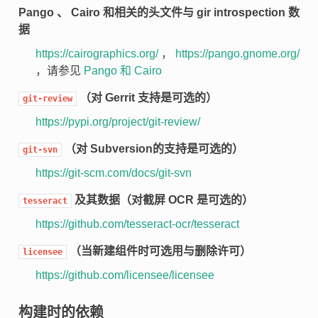
Pango 、 Cairo 和相关的头文件与 gir introspection 数
据
https://cairographics.org/
，
https://pango.gnome.org/
，请参见
Pango 和 Cairo
（对 Gerrit 支持是可选的）
git-review
https://pypi.org/project/git-review/
（对 Subversion的支持是可选的）
git-svn
https://git-scm.com/docs/git-svn
及其数据（对截屏 OCR 是可选的）
tesseract
https://github.com/tesseract-ocr/tesseract
（当新建组件时可选用与删除许可）
licensee
https://github.com/licensee/licensee
构建时的依赖