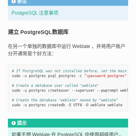
参见
PostgreSQL 注意事项
建立 PostgreSQL数据库
在另一个单独的数据库中运行 Weblate ，并将用户账户
分开通常是个好方法：
# If PostgreSQL was not installed before, set the main pas
sudo -u postgres psql postgres -c 
"\password postgres"
# Create a database user called "weblate"
sudo -u postgres createuser --superuser --pwprompt weblate

# Create the database "weblate" owned by "weblate"
提示
如果不想 Weblate 在 PostgreSQL 中使用超级用户，