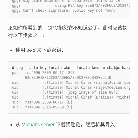
gpg: Signature made Ne 3. března 2019, 16:43:15 CET
gpg:                using RSA key 87E673AF83F6C3A0C344C8C3
gpg: Can't check signature: public key not found
正如你所看到的，GPG抱怨它不知道公钥。此时应该执
行以下步骤之一：
使用
wkd
来下载密钥：
$ 
pub   rsa4096 2009-06-17 [SC]
      63CB1DF1EF12CF2AC0EE5A329C27B31342B7511D
uid           [ultimate] Michal Čihař <michal@cihar.com>
uid           [ultimate] Michal Čihař <nijel@debian.org>
uid           [ultimate] [jpeg image of size 8848]
uid           [ultimate] Michal Čihař (Braiins) <michal.ci
sub   rsa4096 2009-06-17 [E]
sub   rsa4096 2015-09-09 [S]
从
Michal’s server
下载钥匙链，然后将其导入：