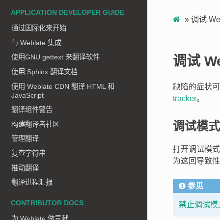
APPLICATION DEVELOPER GUIDE
»
调试 Web
通过国际化来开始
与 Weblate 集成
使用GNU gettext 来翻译软件
调试 We
使用 Sphinx 翻译文档
使用 Weblate CDN 翻译 HTML 和
缺陷的症状
JavaScript
tracker
。
翻译组件警告
调试模式
构建翻译者社区
管理翻译
打开调试模式
复查字符串
为这回导致性
推动翻译
翻译进程汇报
参见
CONTRIBUTOR DOCS
禁止调试模
为 Weblate 做贡献