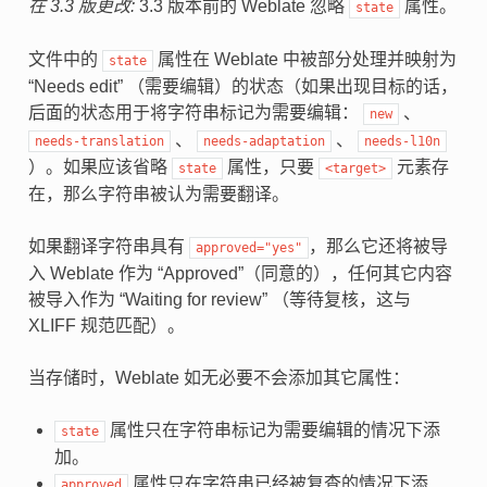
在 3.3 版更改:
3.3 版本前的 Weblate 忽略
属性。
state
文件中的
属性在 Weblate 中被部分处理并映射为
state
“Needs edit” （需要编辑）的状态（如果出现目标的话，
后面的状态用于将字符串标记为需要编辑：
、
new
、
、
needs-translation
needs-adaptation
needs-l10n
）。如果应该省略
属性，只要
元素存
state
<target>
在，那么字符串被认为需要翻译。
如果翻译字符串具有
，那么它还将被导
approved="yes"
入 Weblate 作为 “Approved”（同意的），任何其它内容
被导入作为 “Waiting for review” （等待复核，这与
XLIFF 规范匹配）。
当存储时，Weblate 如无必要不会添加其它属性：
属性只在字符串标记为需要编辑的情况下添
state
加。
属性只在字符串已经被复查的情况下添
approved