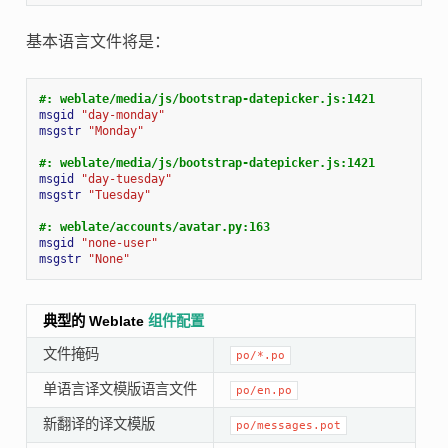
基本语言文件将是：
#: weblate/media/js/bootstrap-datepicker.js:1421
msgid
"day-monday"
msgstr
"Monday"
#: weblate/media/js/bootstrap-datepicker.js:1421
msgid
"day-tuesday"
msgstr
"Tuesday"
#: weblate/accounts/avatar.py:163
msgid
"none-user"
msgstr
"None"
典型的 Weblate
组件配置
文件掩码
po/*.po
单语言译文模版语言文件
po/en.po
新翻译的译文模版
po/messages.pot