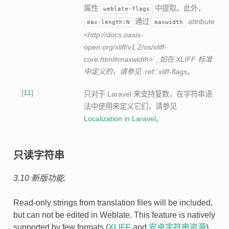
属性
中提取。此外，
weblate-flags
通过
attribute
max-length:N
maxwidth
<http://docs.oasis-
open.org/xliff/v1.2/os/xliff-
core.html#maxwidth>`_如在 XLIFF 标准
中定义的，请参见 :ref:`xliff-flags
。
11
只对于 Laravel 来支持复数，在字符串语
法中使用来定义它们，请参见
Localization in Laravel
。
只读字符串
3.10 新版功能.
Read-only strings from translation files will be included,
but can not be edited in Weblate. This feature is natively
supported by few formats (
XLIFF
and
安卓字符串资源
),