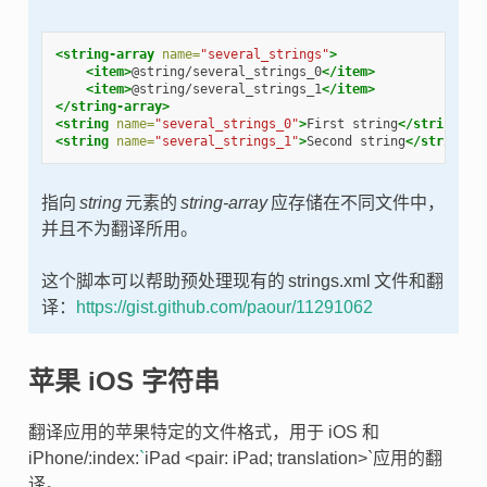
<string-array
name=
"several_strings"
>
<item>
@string/several_strings_0
</item>
<item>
@string/several_strings_1
</item>
</string-array>
<string
name=
"several_strings_0"
>
First string
</string>
<string
name=
"several_strings_1"
>
Second string
</string>
指向
string
元素的
string-array
应存储在不同文件中，
并且不为翻译所用。
这个脚本可以帮助预处理现有的 strings.xml 文件和翻
译：
https://gist.github.com/paour/11291062
苹果 iOS 字符串
翻译应用的苹果特定的文件格式，用于 iOS 和
iPhone/:index:
`
iPad <pair: iPad; translation>`应用的翻
译。