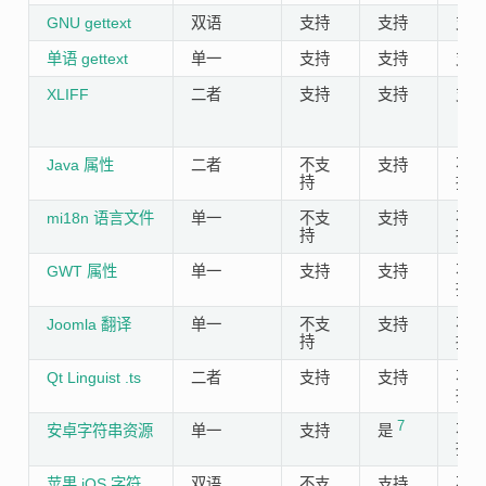
GNU gettext
双语
支持
支持
支持
单语 gettext
单一
支持
支持
支持
XLIFF
二者
支持
支持
支持
Java 属性
二者
不支
支持
不支
持
持
mi18n 语言文件
单一
不支
支持
不支
持
持
GWT 属性
单一
支持
支持
不支
持
Joomla 翻译
单一
不支
支持
不支
持
持
Qt Linguist .ts
二者
支持
支持
不支
持
7
安卓字符串资源
单一
支持
是
不支
持
苹果 iOS 字符
双语
不支
支持
不支