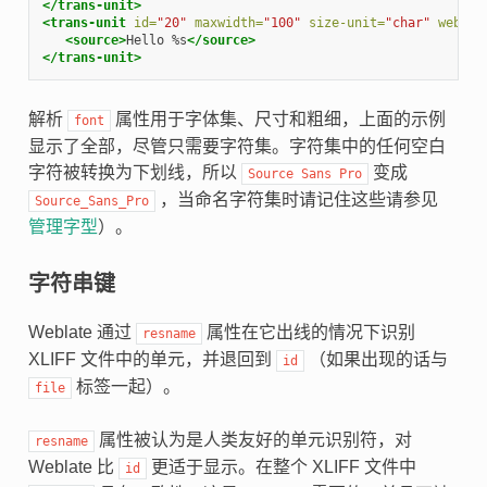
</trans-unit>
<trans-unit
id=
"20"
maxwidth=
"100"
size-unit=
"char"
weblat
<source>
Hello %s
</source>
</trans-unit>
解析
属性用于字体集、尺寸和粗细，上面的示例
font
显示了全部，尽管只需要字符集。字符集中的任何空白
字符被转换为下划线，所以
变成
Source
Sans
Pro
，当命名字符集时请记住这些请参见
Source_Sans_Pro
管理字型
）。
字符串键
Weblate 通过
属性在它出线的情况下识别
resname
XLIFF 文件中的单元，并退回到
（如果出现的话与
id
标签一起）。
file
属性被认为是人类友好的单元识别符，对
resname
Weblate 比
更适于显示。在整个 XLIFF 文件中
id