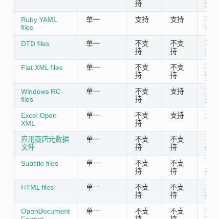
持
持
Ruby YAML
单一
支持
支持
不支
files
持
DTD files
单一
不支
不支
不支
持
持
持
Flat XML files
单一
不支
不支
不支
持
持
持
Windows RC
单一
不支
支持
不支
files
持
持
Excel Open
单一
不支
支持
支持
XML
持
应用商店元数据
单一
不支
不支
不支
文件
持
持
持
Subtitle files
单一
不支
不支
不支
持
持
持
HTML files
单一
不支
不支
不支
持
持
持
OpenDocument
单一
不支
不支
不支
Format
持
持
持