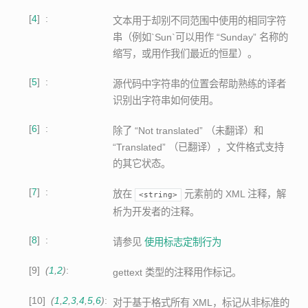
4
文本用于却别不同范围中使用的相同字符
串（例如`Sun`可以用作 “Sunday” 名称的
缩写，或用作我们最近的恒星）。
5
源代码中字符串的位置会帮助熟练的译者
识别出字符串如何使用。
6
除了 “Not translated” （未翻译）和
“Translated” （已翻译），文件格式支持
的其它状态。
7
放在
元素前的 XML 注释，解
<string>
析为开发者的注释。
8
请参见
使用标志定制行为
9
(
1
,
2
)
gettext 类型的注释用作标记。
10
(
1
,
2
,
3
,
4
,
5
,
6
)
对于基于格式所有 XML，标记从非标准的