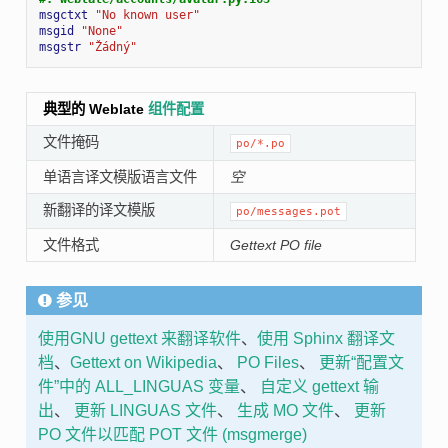
msgctxt
"No known user"
msgid
"None"
msgstr
"Žádný"
典型的 Weblate
组件配置
文件掩码
po/*.po
单语言译文模版语言文件
空
新翻译的译文模版
po/messages.pot
文件格式
Gettext PO file
参见
使用GNU gettext 来翻译软件
、
使用 Sphinx 翻译文
档
、
Gettext on Wikipedia
、
PO Files
、
更新“配置文
件”中的 ALL_LINGUAS 变量
、
自定义 gettext 输
出
、
更新 LINGUAS 文件
、
生成 MO 文件
、
更新
PO 文件以匹配 POT 文件 (msgmerge)