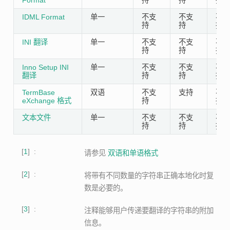
IDML Format
单一
不支
不支
不支
持
持
持
INI 翻译
单一
不支
不支
不支
持
持
持
Inno Setup INI
单一
不支
不支
不支
翻译
持
持
持
TermBase
双语
不支
支持
不支
eXchange 格式
持
持
文本文件
单一
不支
不支
不支
持
持
持
1
请参见
双语和单语格式
2
将带有不同数量的字符串正确本地化时复
数是必要的。
3
注释能够用户传递要翻译的字符串的附加
信息。