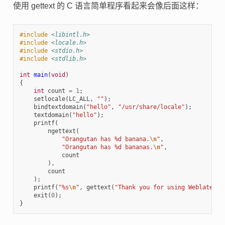
使用 gettext 的 C 语言简单程序看起来会像后面这样：
#include
<libintl.h>
#include
<locale.h>
#include
<stdio.h>
#include
<stdlib.h>
int
main
(
void
)
{
int
count
=
1
;
setlocale
(
LC_ALL
,
""
);
bindtextdomain
(
"hello"
,
"/usr/share/locale"
);
textdomain
(
"hello"
);
printf
(
ngettext
(
"Orangutan has %d banana.
\n
"
,
"Orangutan has %d bananas.
\n
"
,
count
),
count
);
printf
(
"%s
\n
"
,
gettext
(
"Thank you for using Weblate."
)
exit
(
0
);
}