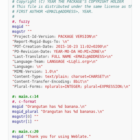
# Copyright (C) YEAR THE PACKAGE'S COPYRIGHT HOLDER
# This file is distributed under the same license as the P
# FIRST AUTHOR <EMAIL@ADDRESS>, YEAR.
#
#, fuzzy
msgid
""
msgstr
""
"
Project-Id-Version:
 PACKAGE VERSION\n"
"
Report-Msgid-Bugs-To:
 \n"
"
POT-Creation-Date:
 2015-10-23 11:02+0200\n"
"
PO-Revision-Date:
 YEAR-MO-DA HO:MI+ZONE\n"
"
Last-Translator:
 FULL NAME <EMAIL@ADDRESS>\n"
"
Language-Team:
 LANGUAGE <LL@li.org>\n"
"
Language:
 \n"
"
MIME-Version:
 1.0\n"
"
Content-Type:
 text/plain; charset=CHARSET\n"
"
Content-Transfer-Encoding:
 8bit\n"
"
Plural-Forms:
 nplurals=INTEGER; plural=EXPRESSION;\n"
#: main.c:14
#, c-format
msgid
"Orangutan has %d banana.\n"
msgid_plural
"Orangutan has %d bananas.\n"
msgstr[
0
]
""
msgstr[
1
]
""
#: main.c:20
msgid
"Thank you for using Weblate."