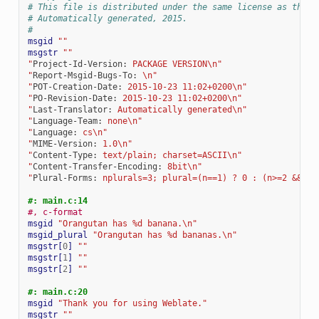
# This file is distributed under the same license as the P
# Automatically generated, 2015.
#
msgid
""
msgstr
""
"
Project-Id-Version:
 PACKAGE VERSION\n"
"
Report-Msgid-Bugs-To:
 \n"
"
POT-Creation-Date:
 2015-10-23 11:02+0200\n"
"
PO-Revision-Date:
 2015-10-23 11:02+0200\n"
"
Last-Translator:
 Automatically generated\n"
"
Language-Team:
 none\n"
"
Language:
 cs\n"
"
MIME-Version:
 1.0\n"
"
Content-Type:
 text/plain; charset=ASCII\n"
"
Content-Transfer-Encoding:
 8bit\n"
"
Plural-Forms:
 nplurals=3; plural=(n==1) ? 0 : (n>=2 && n<
#: main.c:14
#, c-format
msgid
"Orangutan has %d banana.\n"
msgid_plural
"Orangutan has %d bananas.\n"
msgstr[
0
]
""
msgstr[
1
]
""
msgstr[
2
]
""
#: main.c:20
msgid
"Thank you for using Weblate."
msgstr
""