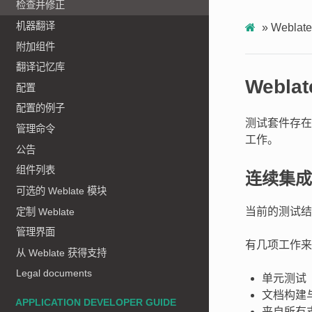
检查并修正
机器翻译
»
Webl
附加组件
翻译记忆库
Webl
配置
配置的例子
测试套件存在
管理命令
工作。
公告
组件列表
连续集成
可选的 Weblate 模块
当前的测试
定制 Weblate
管理界面
有几项工作来
从 Weblate 获得支持
Legal documents
单元测试
文档构建
APPLICATION DEVELOPER GUIDE
来自所有