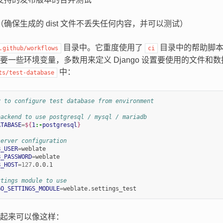
确保生成的 dist 文件不丢失任何内容，并可以测试）
目录中。它重度使用了
目录中的帮助脚本
.github/workflows
ci
要一些环境变量，多数用来定义 Django 设置要使用的文件和
中：
ts/test-database
y to configure test database from environment
backend to use postgresql / mysql / mariadb
ATABASE
=
${
1
:-
postgresql
}
server configuration
B_USER
=
B_PASSWORD
=
B_HOST
=
127
.0.0.1

ttings module to use
GO_SETTINGS_MODULE
=
起来可以像这样：