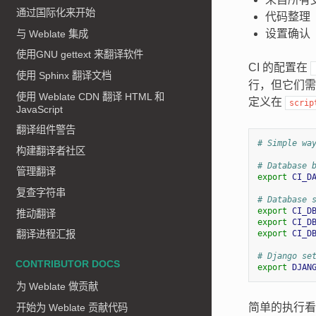
通过国际化来开始
代码整理
设置确认（
与 Weblate 集成
使用GNU gettext 来翻译软件
CI 的配置在
使用 Sphinx 翻译文档
行，但它们需
使用 Weblate CDN 翻译 HTML 和
定义在
scrip
JavaScript
翻译组件警告
# Simple wa
构建翻译者社区
# Database 
管理翻译
export
CI_D
复查字符串
# Database 
export
CI_D
推动翻译
export
CI_D
export
CI_D
翻译进程汇报
# Django se
CONTRIBUTOR DOCS
export
DJAN
为 Weblate 做贡献
简单的执行看
开始为 Weblate 贡献代码