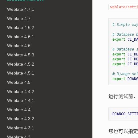
weblate/sett
Weblate 4.7.1
Weblate 4.7
# Simple wa
Weblate 4.6.2
# Database 
Weblate 4.6.1
export
CI_D
Weblate 4.6
# Database 
export
CI_D
Weblate 4.5.3
export
CI_D
Weblate 4.5.2
export
CI_D
Weblate 4.5.1
# Django se
export
DJAN
Weblate 4.5
Weblate 4.4.2
运行测试前，
Weblate 4.4.1
Weblate 4.4
DJANGO_SETT
Weblate 4.3.2
Weblate 4.3.1
您也可以指定
Weblate 4.3