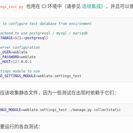
也用在 CI 环境中（请参见
连续集成
），并且可以
ings_test.py
y to configure test database from environment
backend to use postgresql / mysql / mariadb
ATABASE
=
${
1
:-
postgresql
}
server configuration
B_USER
=
B_PASSWORD
=
B_HOST
=
127
.0.0.1

ttings module to use
GO_SETTINGS_MODULE
=
应该收集静态文件，因为一些测试在出现时依赖于它们：
INGS_MODULE
=
要运行的各自测试：