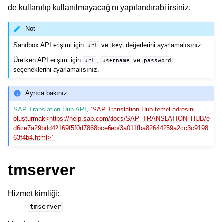
de kullanılıp kullanılmayacağını yapılandırabilirsiniz.
Not
Sandbox API erişimi için
ve
değerlerini ayarlamalısınız.
url
key
Üretken API erişimi için
,
ve
url
username
password
seçeneklerini ayarlamalısınız.
Ayrıca bakınız
SAP Translation Hub API
,
`SAP Translation Hub temel adresini
oluşturmak<https://help.sap.com/docs/SAP_TRANSLATION_HUB/e
d6ce7a29bdd42169f5f0d7868bce6eb/3a011fba82644259a2cc3c9198
63f4b4.html>`_
tmserver
Hizmet kimliği
:
tmserver