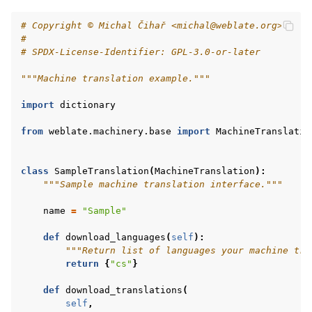
# Copyright © Michal Čihař <michal@weblate.org>
#
# SPDX-License-Identifier: GPL-3.0-or-later
"""Machine translation example."""
import
dictionary
from
weblate.machinery.base
import
MachineTranslatio
class
SampleTranslation
(
MachineTranslation
):
"""Sample machine translation interface."""
name
=
"Sample"
def
download_languages
(
self
):
"""Return list of languages your machine tra
return
{
"cs"
}
def
download_translations
(
self
,