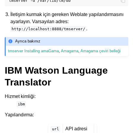
tmserver
-d
İletişim kurmak için gereken Weblate yapılandırmasını
ayarlayın. Varsayılan adres:
.
http://localhost:8888/tmserver/
Ayrıca bakınız
tmserver
Installing amaGama
,
Amagama
,
Amagama çeviri belleği
IBM Watson Language
Translator
Hizmet kimliği
:
ibm
Yapılandırma
:
API adresi
url