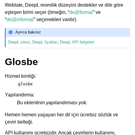
Weblate, DeepL resmilik düzeyini destekler ve dile göre
eşleşen birini seçer (örneğin, “
de
@
formal
” ve
“
de
@
informal
” seçenekleri vardır).
Ayrıca bakınız
DeepL sitesi
,
DeepL fiyatları
,
DeepL API belgeleri
Glosbe
Hizmet kimliği
:
glosbe
Yapılandırma
:
Bu eklentinin yapılandırması yok.
Hemen hemen yaşayan her dil için ücretsiz sözlük ve
çeviri belleği.
API kullanımı ücretsizdir. Ancak çevirilerin kullanımı,