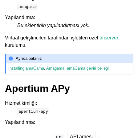
amagama
Yapılandırma
:
Bu eklentinin yapılandırması yok.
Virtaal geliştiricileri tarafından işletilen özel
tmserver
kurulumu.
Ayrıca bakınız
Installing amaGama
,
Amagama
,
amaGama çeviri belleği
Apertium APy
Hizmet kimliği
:
apertium-apy
Yapılandırma
:
API adresi
url