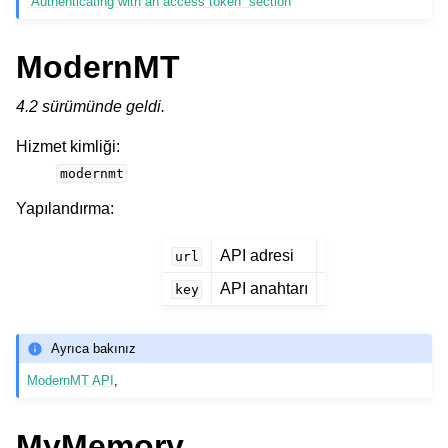
“Authenticating with an access token” section
ModernMT
4.2 sürümünde geldi.
Hizmet kimliği
:
modernmt
Yapılandırma
:
API adresi
url
API anahtarı
key
Ayrıca bakınız
ModernMT API
,
MyMemory