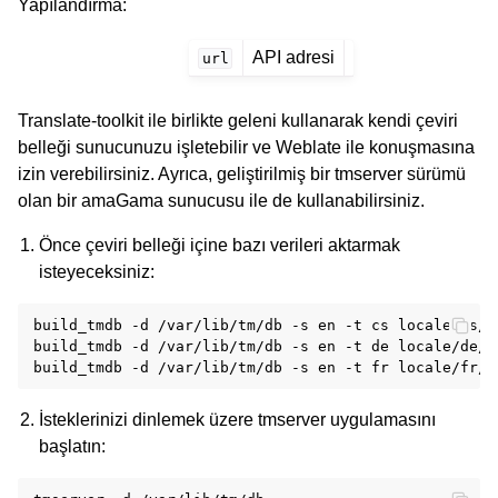
Yapılandırma
:
API adresi
url
Translate-toolkit ile birlikte geleni kullanarak kendi çeviri
belleği sunucunuzu işletebilir ve Weblate ile konuşmasına
izin verebilirsiniz. Ayrıca, geliştirilmiş bir tmserver sürümü
olan bir amaGama sunucusu ile de kullanabilirsiniz.
Önce çeviri belleği içine bazı verileri aktarmak
isteyeceksiniz:
build_tmdb
-d
/var/lib/tm/db
-s
en
-t
cs
locale/cs/L
build_tmdb
-d
/var/lib/tm/db
-s
en
-t
de
locale/de/L
build_tmdb
-d
/var/lib/tm/db
-s
en
-t
fr
İsteklerinizi dinlemek üzere tmserver uygulamasını
başlatın: