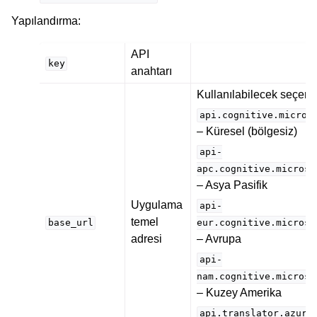
Yapılandırma
:
API
key
anahtarı
Kullanılabilecek seçene
api.cognitive.micros
– Küresel (bölgesiz)
api-
apc.cognitive.microso
– Asya Pasifik
Uygulama
api-
temel
base_url
eur.cognitive.microso
adresi
– Avrupa
api-
nam.cognitive.microso
– Kuzey Amerika
api.translator.azure