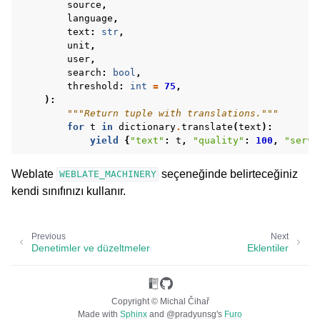
source
,
language
,
text
:
str
,
unit
,
user
,
search
:
bool
,
threshold
:
int
=
75
,
):
"""Return tuple with translations."""
for
t
in
dictionary
.
translate
(
text
):
yield
{
"text"
:
t
,
"quality"
:
100
,
"servi
Weblate
seçeneğinde belirteceğiniz
WEBLATE_MACHINERY
kendi sınıfınızı kullanır.
Previous
Next
Denetimler ve düzeltmeler
Eklentiler
Copyright © Michal Čihař
Made with
Sphinx
and
@pradyunsg
's
Furo