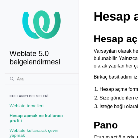
Hesap a
Hesap açı
Varsayılan olarak her
Weblate 5.0
bulunabilir. Yalnızca
belgelendirmesi
olarak yapılan her çe
Birkaç basit adımı iz
Hesap açma formun
KULLANICI BELGELERI
Size gönderilen e-
Weblate temelleri
İsteğe bağlı olarak
Hesap açmak ve kullanıcı
profili
Pano
Weblate kullanarak çeviri
yapmak
Oturum açtığınızda, p