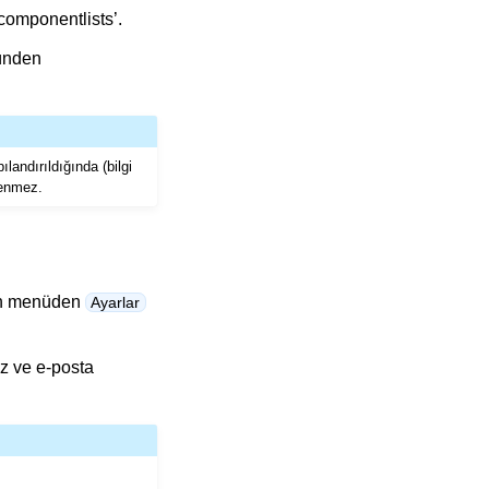
componentlists’.
ünden
ılandırıldığında (bilgi
lenmez.
dan menüden
Ayarlar
ız ve e-posta