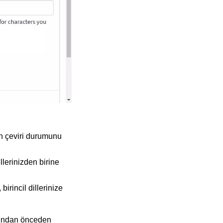
n çeviri durumunu
illerinizden birine
rincil dillerinize
afından önceden