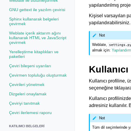
Weblate ile bütünleştirmek
yapılandırılmış proje
GNU gettext ile yazılım çevirisi
Kişisel varsayılan p
Sphinx kullanarak belgeleri
yapılandırabilirsiniz.
çevirmek
Weblate içerik aktarım ağını
Not
kullanarak HTML ve JavaScript
çevirmek
Weblate,
settings.p
almak için:
Yapılandır
Yerelleştirme kitaplıkları ve
paketleri
Çeviri bileşeni uyarıları
Kullanıcı 
Çevirmen topluluğu oluşturmak
Kullanıcı profiline
Çevirileri yönetmek
seçeneğine tıklayarak
Dizgeleri onaylamak
Kullanıcı profiliniz
Çeviriyi tanıtmak
adresiniz kullanılır.
Çeviri ilerlemesi raporu
Not
KATILIMCI BELGELERI
Tüm dil seçimlerinde ya