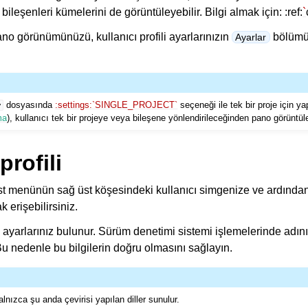
 bileşenleri kümelerini de görüntüleyebilir. Bilgi almak için: :ref:
`
ano görünümünüzü, kullanıcı profili ayarlarınızın
bölüm
Ayarlar
dosyasında
:settings:`SINGLE_PROJECT`
seçeneği ile tek bir proje için yap
y
ma
), kullanıcı tek bir projeye veya bileşene yönlendirileceğinden pano görüntü
profili
, üst menünün sağ üst köşesindeki kullanıcı simgenize ve ardın
 erişebilirsiniz.
de ayarlarınız bulunur. Sürüm denetimi sistemi işlemelerinde adın
 Bu nedenle bu bilgilerin doğru olmasını sağlayın.
lnızca şu anda çevirisi yapılan diller sunulur.