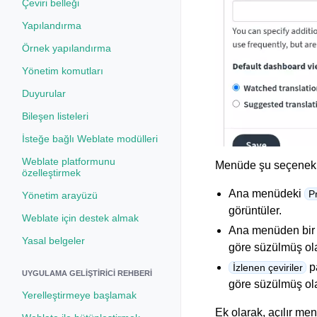
Çeviri belleği
Yapılandırma
Örnek yapılandırma
Yönetim komutları
Duyurular
Bileşen listeleri
İsteğe bağlı Weblate modülleri
Weblate platformunu
Menüde şu seçenekl
özelleştirmek
Ana menüdeki
Pr
Yönetim arayüzü
görüntüler.
Weblate için destek almak
Ana menüden bir 
Yasal belgeler
göre süzülmüş ola
pa
İzlenen çeviriler
UYGULAMA GELIŞTIRICI REHBERI
göre süzülmüş ola
Yerelleştirmeye başlamak
Ek olarak, açılır me