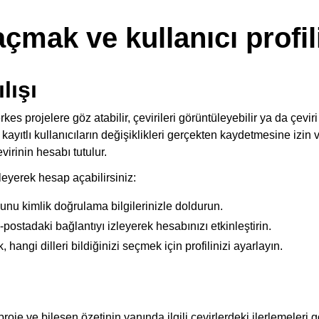
çmak ve kullanıcı profil
lışı
kes projelere göz atabilir, çevirileri görüntüleyebilir ya da çevir
 kayıtlı kullanıcıların değişiklikleri gerçekten kaydetmesine izin 
virinin hesabı tutulur.
leyerek hesap açabilirsiniz:
u kimlik doğrulama bilgilerinizle doldurun.
postadaki bağlantıyı izleyerek hesabınızı etkinleştirin.
, hangi dilleri bildiğinizi seçmek için profilinizi ayarlayın.
roje ve bileşen özetinin yanında ilgili çevirlerdeki ilerlemeleri 