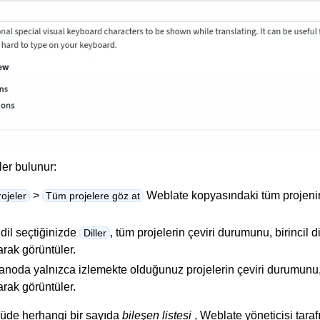
er bulunur:
>
Weblate kopyasındaki tüm projeni
ojeler
Tüm projelere göz at
dil seçtiğinizde
, tüm projelerin çeviri durumunu, birincil d
Diller
rak görüntüler.
noda yalnızca izlemekte olduğunuz projelerin çeviri durumunu, bi
rak görüntüler.
nüde herhangi bir sayıda
bileşen listesi
, Weblate yöneticisi tar