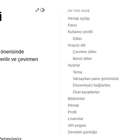
Edit this page
Toggle Light / Dark / Auto color theme
ON THIS PAGE
i
Hesap açılışı
Pano
Kullanıcı profili
Diller
Arayüz dili
i önerisinde
Çevrilen diller
İkincil diller
verilir ve çevirmen
Ayarlar
Tema
Varsayılan pano görünümü
Düzenleyici bağlantısı
Özel karakterler
Bildirimler
Hesap
Profil
Lisanslar
API erişimi
Denetim günlüğü
görürsünüz.