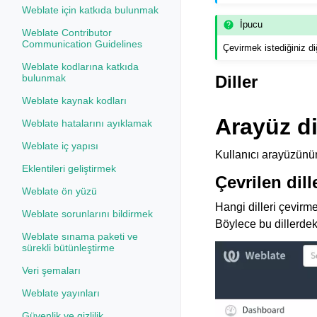
Weblate için katkıda bulunmak
İpucu
Weblate Contributor
Communication Guidelines
Çevirmek istediğiniz diğ
Weblate kodlarına katkıda
Diller
bulunmak
Weblate kaynak kodları
Arayüz di
Weblate hatalarını ayıklamak
Weblate iç yapısı
Kullanıcı arayüzünün
Eklentileri geliştirmek
Çevrilen dill
Weblate ön yüzü
Hangi dilleri çevirm
Weblate sorunlarını bildirmek
Böylece bu dillerdeki
Weblate sınama paketi ve
sürekli bütünleştirme
Veri şemaları
Weblate yayınları
Güvenlik ve gizlilik