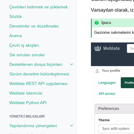
Çevirileri indirmek ve yüklemek
Varsayılan olarak, izl
Sözlük
İpucu
Denetimler ve düzeltmeler
Gezinme sekmelerini ku
Arama
Çeviri iş akışları
Sık sorulan sorular
Desteklenen dosya biçimleri
Toggle navigation of Desteklenen
Sürüm denetimi bütünleştirmesi
Weblate REST API uygulaması
Weblate istemcisi
Weblate Python API
YÖNETICI BELGELERI
Yapılandırma yönergeleri
Toggle navigation of Yapılandırm