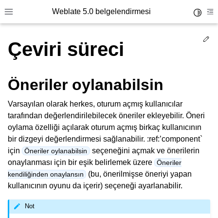
Weblate 5.0 belgelendirmesi
Toggle 
Toggle site navigation sidebar
To
Ed
Çeviri süreci
Öneriler oylanabilsin
Varsayılan olarak herkes, oturum açmış kullanıcılar
tarafından değerlendirilebilecek öneriler ekleyebilir. Öneri
oylama özelliği açılarak oturum açmış birkaç kullanıcının
bir dizgeyi değerlendirmesi sağlanabilir. :ref:’component`
için
seçeneğini açmak ve önerilerin
Öneriler oylanabilsin
onaylanması için bir eşik belirlemek üzere
Öneriler
(bu, önerilmişse öneriyi yapan
kendiliğinden onaylansın
kullanıcının oyunu da içerir) seçeneği ayarlanabilir.
Not