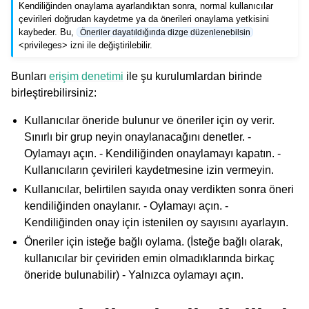
Kendiliğinden onaylama ayarlandıktan sonra, normal kullanıcılar
çevirileri doğrudan kaydetme ya da önerileri onaylama yetkisini
kaybeder. Bu,
Öneriler dayatıldığında dizge düzenlenebilsin
<privileges> izni
ile değiştirilebilir.
Bunları
erişim denetimi
ile şu kurulumlardan birinde
birleştirebilirsiniz:
Kullanıcılar öneride bulunur ve öneriler için oy verir.
Sınırlı bir grup neyin onaylanacağını denetler. -
ggle navigation of Desteklenen dosya biçimleri
Oylamayı açın. - Kendiliğinden onaylamayı kapatın. -
Kullanıcıların çevirileri kaydetmesine izin vermeyin.
Kullanıcılar, belirtilen sayıda onay verdikten sonra öneri
kendiliğinden onaylanır. - Oylamayı açın. -
Kendiliğinden onay için istenilen oy sayısını ayarlayın.
Öneriler için isteğe bağlı oylama. (İsteğe bağlı olarak,
kullanıcılar bir çeviriden emin olmadıklarında birkaç
öneride bulunabilir) - Yalnızca oylamayı açın.
ggle navigation of Yapılandırma yönergeleri