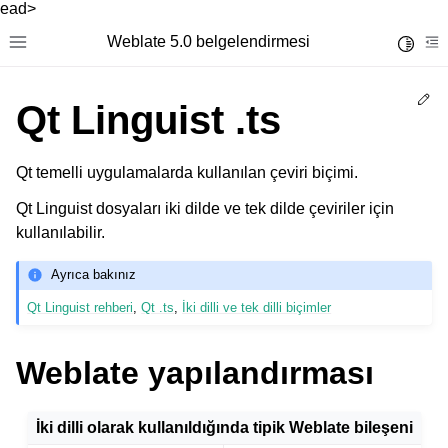
ead>
Weblate 5.0 belgelendirmesi
Toggle 
Toggle site navigation sidebar
To
Ed
Qt Linguist .ts
Qt temelli uygulamalarda kullanılan çeviri biçimi.
Qt Linguist dosyaları iki dilde ve tek dilde çeviriler için
kullanılabilir.
Ayrıca bakınız
Qt Linguist rehberi
,
Qt .ts
,
İki dilli ve tek dilli biçimler
Weblate yapılandırması
İki dilli olarak kullanıldığında tipik Weblate
bileşeni