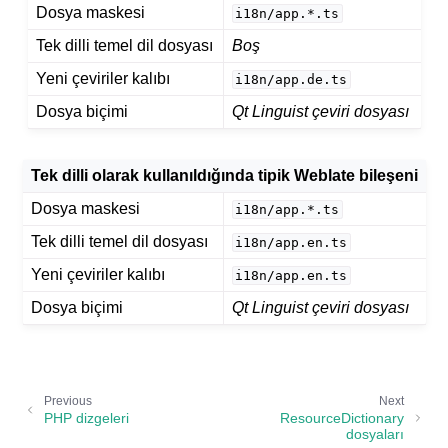
Dosya maskesi
i18n/app.*.ts
Tek dilli temel dil dosyası
Boş
Yeni çeviriler kalıbı
i18n/app.de.ts
Dosya biçimi
Qt Linguist çeviri dosyası
Tek dilli olarak kullanıldığında tipik Weblate
bileşeni
ggle navigation of Desteklenen dosya biçimleri
Dosya maskesi
i18n/app.*.ts
Tek dilli temel dil dosyası
i18n/app.en.ts
Yeni çeviriler kalıbı
i18n/app.en.ts
Dosya biçimi
Qt Linguist çeviri dosyası
Previous
Next
PHP dizgeleri
ResourceDictionary
dosyaları