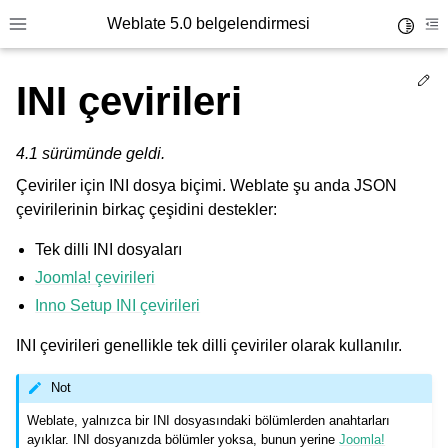
Weblate 5.0 belgelendirmesi
Toggle 
Toggle site navigation sidebar
To
Ed
INI çevirileri
4.1 sürümünde geldi.
Çeviriler için INI dosya biçimi. Weblate şu anda JSON
çevirilerinin birkaç çeşidini destekler:
Tek dilli INI dosyaları
Joomla! çevirileri
Inno Setup INI çevirileri
INI çevirileri genellikle tek dilli çeviriler olarak kullanılır.
Not
Weblate, yalnızca bir INI dosyasındaki bölümlerden anahtarları
ayıklar. INI dosyanızda bölümler yoksa, bunun yerine
Joomla!