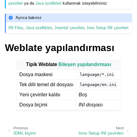
çevirileri
ya da
Java özellikleri
kullanmak isteyebilirsiniz.
Ayrıca bakınız
INI Files
,
Java özellikleri
,
Joomla! çevirileri
,
Inno Setup INI çevirileri
Weblate yapılandırması
ggle navigation of Desteklenen dosya biçimleri
Tipik Weblate
Bileşen yapılandırması
Dosya maskesi
language/*.ini
Tek dilli temel dil dosyası
language/en.ini
Yeni çeviriler kalıbı
Boş
Dosya biçimi
INI dosyası
Previous
Next
IDML biçimi
Inno Setup INI çevirileri