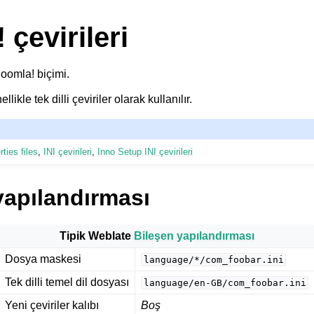
 çevirileri
Joomla! biçimi.
likle tek dilli çeviriler olarak kullanılır.
ties files
,
INI çevirileri
,
Inno Setup INI çevirileri
yapılandırması
Tipik Weblate
Bileşen yapılandırması
Dosya maskesi
language/*/com_foobar.ini
Tek dilli temel dil dosyası
language/en-GB/com_foobar.ini
Yeni çeviriler kalıbı
Boş