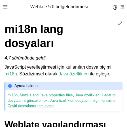
Weblate 5.0 belgelendirmesi
Toggle 
Toggle site navigation sidebar
To
Ed
mi18n lang
dosyaları
4.7 sürümünde geldi.
JavaScript yerelleştirmesi için kullanılan dosya biçimi
mi18n
. Sözdizimsel olarak
Java özellikleri
ile eşleşir.
Ayrıca bakınız
mi18n
,
Mozilla and Java properties files
,
Java özellikleri
,
Hedef dil
dosyalarını güncellemek
,
Java özellikleri dosyasını biçimlendirme
,
Çeviri dosyalarını temizleme
Weblate yapılandırması