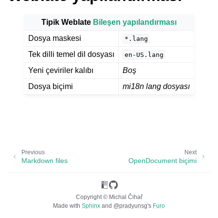
Tipik Weblate
Bileşen yapılandırması
Dosya maskesi
*.lang
Tek dilli temel dil dosyası
en-US.lang
Yeni çeviriler kalıbı
Boş
Dosya biçimi
mi18n lang dosyası
ggle navigation of Desteklenen dosya biçimleri
Previous
Next
Markdown files
OpenDocument biçimi
Copyright © Michal Čihař
Made with
Sphinx
and
@pradyunsg
's
Furo