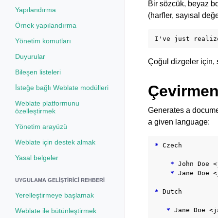
Bir sözcük, beyaz boş
Yapılandırma
(harfler, sayısal değ
Örnek yapılandırma
Yönetim komutları
Duyurular
Çoğul dizgeler için,
Bileşen listeleri
Çevirmen
İsteğe bağlı Weblate modülleri
Weblate platformunu
Generates a document
özelleştirmek
a given language:
Yönetim arayüzü
Weblate için destek almak
*
 Czech

Yasal belgeler
*
 John Doe <
*
 Jane Doe <
UYGULAMA GELIŞTIRICI REHBERI
*
 Dutch

Yerelleştirmeye başlamak
*
Weblate ile bütünleştirmek