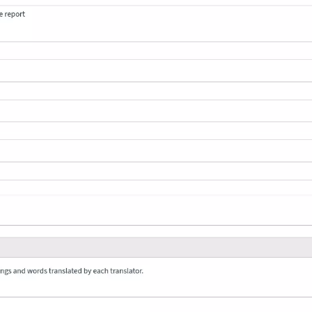
 dosya biçimleri
a yönergeleri