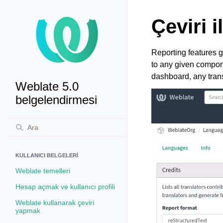
Çeviri 
Reporting features g
to any given compone
dashboard, any trans
Weblate 5.0
belgelendirmesi
KULLANICI BELGELERI
Weblate temelleri
Hesap açmak ve kullanıcı profili
Weblate kullanarak çeviri
yapmak