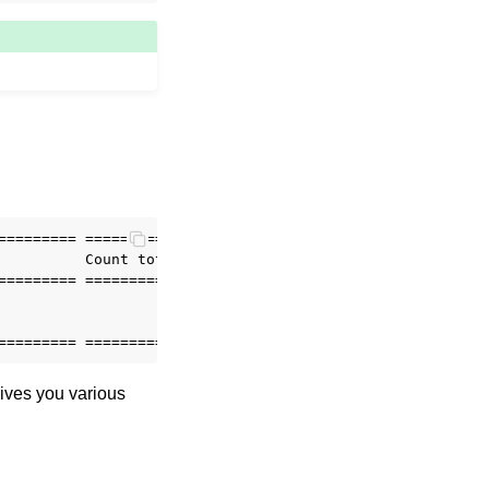
========= ======================== =====================
          Count total              Source words total   
========= ======================== =====================
                                 1                      
                                 2                      
gives you various