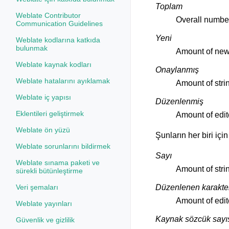
Toplam
Weblate Contributor
Overall number 
Communication Guidelines
Yeni
Weblate kodlarına katkıda
bulunmak
Amount of newl
Weblate kaynak kodları
Onaylanmış
Weblate hatalarını ayıklamak
Amount of stri
Weblate iç yapısı
Düzenlenmiş
Eklentileri geliştirmek
Amount of edit
Weblate ön yüzü
Şunların her biri için
Weblate sorunlarını bildirmek
Sayı
Weblate sınama paketi ve
Amount of stri
sürekli bütünleştirme
Düzenlenen karakter
Veri şemaları
Amount of edit
Weblate yayınları
Kaynak sözcük sayı
Güvenlik ve gizlilik