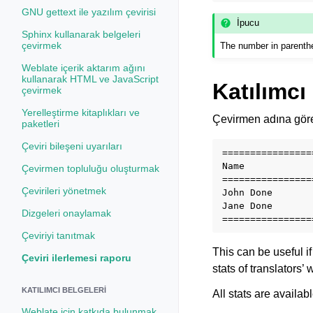
GNU gettext ile yazılım çevirisi
İpucu
Sphinx kullanarak belgeleri
çevirmek
The number in parenthe
Weblate içerik aktarım ağını
kullanarak HTML ve JavaScript
Katılımcı 
çevirmek
Yerelleştirme kitaplıkları ve
Çevirmen adına göre 
paketleri
Çeviri bileşeni uyarıları
================
Name            
Çevirmen topluluğu oluşturmak
================
Çevirileri yönetmek
John Done       
Jane Done       
Dizgeleri onaylamak
Çeviriyi tanıtmak
This can be useful i
Çeviri ilerlemesi raporu
stats of translators’ 
KATILIMCI BELGELERI
All stats are availabl
Weblate için katkıda bulunmak