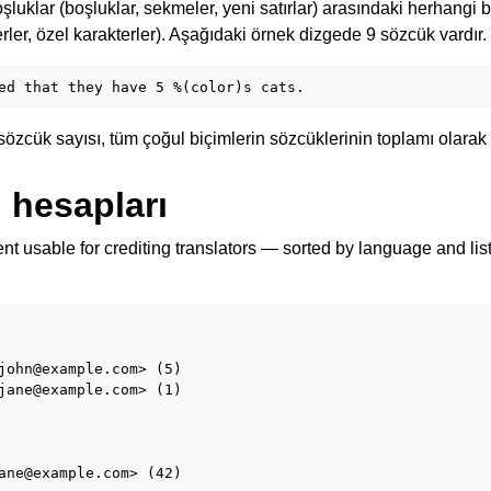
luklar (boşluklar, sekmeler, yeni satırlar) arasındaki herhangi bi
erler, özel karakterler). Aşağıdaki örnek dizgede 9 sözcük vardır.
 sözcük sayısı, tüm çoğul biçimlerin sözcüklerinin toplamı olarak
 hesapları
 usable for crediting translators — sorted by language and lists 
john@example.com> (5)

jane@example.com> (1)
