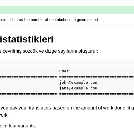
sis indicates the number of contributions in given period.
istatistikleri
çevrilmiş sözcük ve dizge sayılarını oluşturur:
======================== ===============================
                         Email                          
======================== ===============================
                         john@example.com               
                         jane@example.com               
f you pay your translators based on the amount of work done; it 
work.
e in four variants: