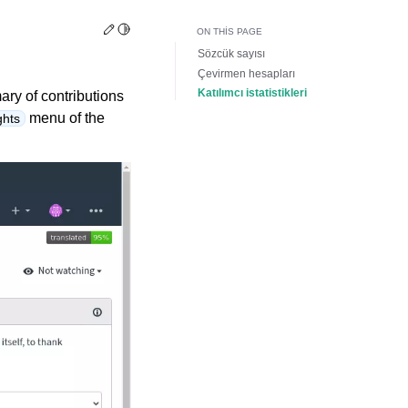
Edit this page
Toggle Light / Dark / Auto color theme
ON THIS PAGE
Sözcük sayısı
Çevirmen hesapları
Katılımcı istatistikleri
ary of contributions
menu of the
ghts