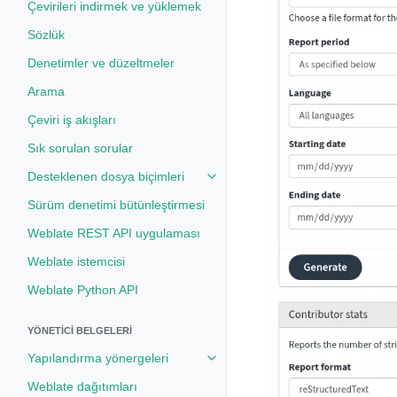
Çevirileri indirmek ve yüklemek
Sözlük
Denetimler ve düzeltmeler
Arama
Çeviri iş akışları
Sık sorulan sorular
Desteklenen dosya biçimleri
Toggle navigation of Desteklenen
Sürüm denetimi bütünleştirmesi
Weblate REST API uygulaması
Weblate istemcisi
Weblate Python API
YÖNETICI BELGELERI
Yapılandırma yönergeleri
Toggle navigation of Yapılandırm
Weblate dağıtımları