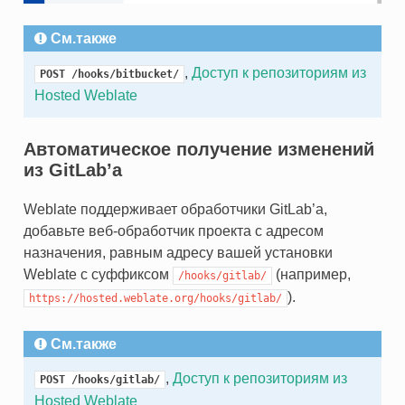
См.также
,
Доступ к репозиториям из
POST
/hooks/bitbucket/
Hosted Weblate
Автоматическое получение изменений
из GitLab’а
Weblate поддерживает обработчики GitLab’а,
добавьте веб-обработчик проекта с адресом
назначения, равным адресу вашей установки
Weblate с суффиксом
(например,
/hooks/gitlab/
).
https://hosted.weblate.org/hooks/gitlab/
См.также
,
Доступ к репозиториям из
POST
/hooks/gitlab/
Hosted Weblate