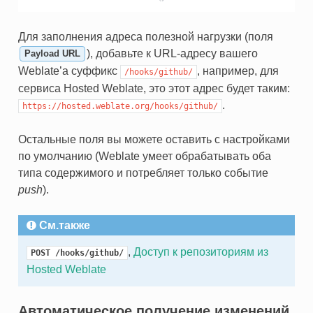
Для заполнения адреса полезной нагрузки (поля
), добавьте к URL-адресу вашего
Payload URL
Weblate’а суффикс
, например, для
/hooks/github/
сервиса Hosted Weblate, это этот адрес будет таким:
.
https://hosted.weblate.org/hooks/github/
Остальные поля вы можете оставить с настройками
по умолчанию (Weblate умеет обрабатывать оба
типа содержимого и потребляет только событие
push
).
См.также
,
Доступ к репозиториям из
POST
/hooks/github/
Hosted Weblate
Автоматическое получение изменений