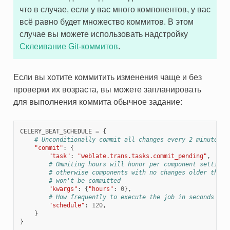
что в случае, если у вас много компонентов, у вас
всё равно будет множество коммитов. В этом
случае вы можете использовать надстройку
Склеивание Git-коммитов
.
Если вы хотите коммитить изменения чаще и без
проверки их возраста, вы можете запланировать
для выполнения коммита обычное задание:
CELERY_BEAT_SCHEDULE
=
{
# Unconditionally commit all changes every 2 minutes
"commit"
:
{
"task"
:
"weblate.trans.tasks.commit_pending"
,
# Ommiting hours will honor per component settings
# otherwise components with no changes older than 
# won't be committed
"kwargs"
:
{
"hours"
:
0
},
# How frequently to execute the job in seconds
"schedule"
:
120
,
}
}