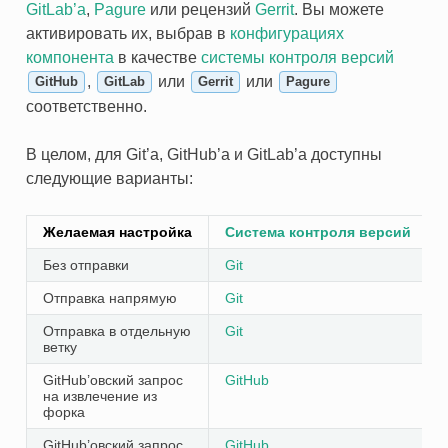
GitLab’а
,
Pagure
или рецензий
Gerrit
. Вы можете
активировать их, выбрав в
конфигурациях
компонента
в качестве
системы контроля версий
,
или
или
GitHub
GitLab
Gerrit
Pagure
соответственно.
В целом, для Git’а, GitHub’а и GitLab’а доступны
следующие варианты:
Желаемая настройка
Система контроля версий
Без отправки
Git
Отправка напрямую
Git
Отправка в отдельную
Git
ветку
GitHub’овский запрос
GitHub
на извлечение из
форка
GitHub’овский запрос
GitHub