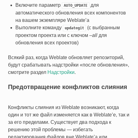
Включите параметр
для
AUTO_UPDATE
ОЖЕНИЙ
автоматического обновления всех компонентов
на вашем экземпляре Weblate’а
Выполните команду
(с выбранным
updategit
проектом проекта или с ключом
–all
для
обновления всех проектов)
Всякий раз, когда Weblate обновляет репозиторий,
будут срабатывать надстройки «после обновления»,
смотрите раздел
Надстройки
.
Предотвращение конфликтов слияния
Конфликты слияния из Weblate возникают, когда
один и тот же файл изменяется как в Weblate’е, так и
за его пределами. Существует два подхода к
решению этой проблемы — избегать
редактирования файлов вне Weblate’а или