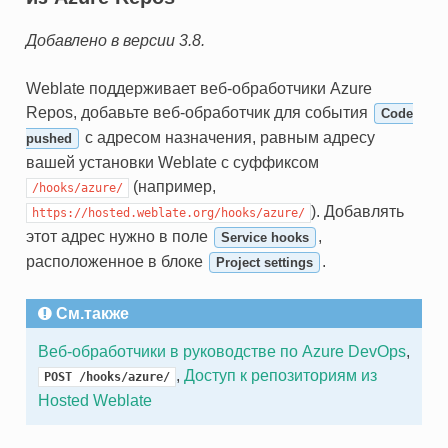
Добавлено в версии 3.8.
Weblate поддерживает веб-обработчики Azure
Repos, добавьте веб-обработчик для события
Code
с адресом назначения, равным адресу
pushed
вашей установки Weblate с суффиксом
(например,
/hooks/azure/
). Добавлять
https://hosted.weblate.org/hooks/azure/
этот адрес нужно в поле
,
Service hooks
расположенное в блоке
.
Project settings
См.также
Веб-обработчики в руководстве по Azure DevOps
,
,
Доступ к репозиториям из
POST
/hooks/azure/
Hosted Weblate