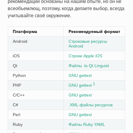
рекомендации основаны на нашем опыте, но он не
всеобъемлющ, поэтому, когда делаете выбор, всегда
учитывайте своё окружение.
Платформа
Рекомендуемый формат
Android
Строковые ресурсы
Android
iOS
Строки Apple iOS
Qt
Файлы .ts Qt Linguist
Python
GNU gettext
1
PHP
GNU gettext
C/C++
GNU gettext
C#
.XML-файлы ресурсов
Perl
GNU gettext
Ruby
Файлы Ruby YAML