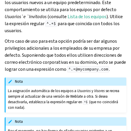
los usuarios nuevos a un equipo predeterminado. Este
comportamiento se utiliza para los equipos por defecto
Usuarios`e `Invitados
(consulte
Lista de los equipos
). Utilice
la expresión regular
para que coincida con todos los
^.*$
usuarios.
Otro caso de uso para esta opción podría ser dar algunos
privilegios adicionales a los empleados de su empresa por
defecto. Suponiendo que todos ellos utilicen direcciones de
correo electrónico corporativas en su dominio, esto se puede
lograr con una expresión como
.
^.*@mycompany.com
Nota
La asignación automática de los equipos a
Usuarios
y
Visores
se recrea
siempre al actualizar de una versión de Weblate a otra. Si desea
desactivarla, establezca la expresión regular en
(que no coincidirá
^$
con nada).
Nota
Por el momento, no hay forma de añadir usuarios existentes a un