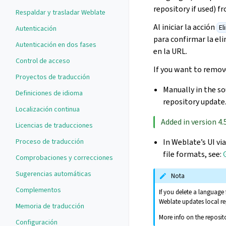
repository if used) 
Respaldar y trasladar Weblate
Al iniciar la acción
El
Autenticación
para confirmar la eli
Autenticación en dos fases
en la URL.
Control de acceso
If you want to remove
Proyectos de traducción
Manually in the so
Definiciones de idioma
repository update
Localización continua
Added in version 4.5
Licencias de traducciones
Proceso de traducción
In Weblate’s UI vi
file formats, see:
Comprobaciones y correcciones
Sugerencias automáticas
Nota
Complementos
If you delete a language
Weblate updates local re
Memoria de traducción
More info on the reposit
Configuración