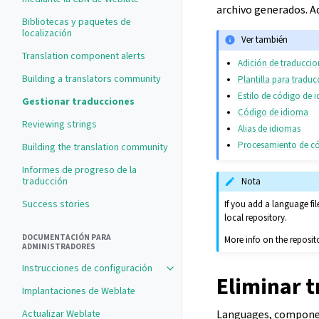
archivo generados. A
Bibliotecas y paquetes de
localización
Ver también
Translation component alerts
Adición de traducci
Building a translators community
Plantilla para tradu
Estilo de código de 
Gestionar traducciones
Código de idioma
Reviewing strings
Alias de idiomas
Procesamiento de c
Building the translation community
Informes de progreso de la
traducción
Nota
Success stories
If you add a language fi
local repository.
DOCUMENTACIÓN PARA
More info on the reposit
ADMINISTRADORES
Instrucciones de configuración
Eliminar t
Implantaciones de Weblate
Actualizar Weblate
Languages, component