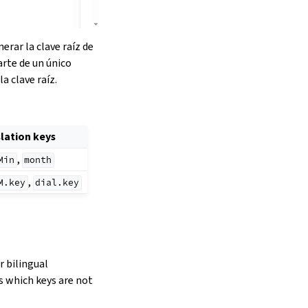
erar la clave raíz de
arte de un único
a clave raíz.
lation keys
,
Min
month
,
M.key
dial.key
r bilingual
s which keys are not