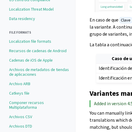
Localization Threat Model
Data residency
En caso de que
Clave
la variante. A contin
FILE FORMATS
grupo de variantes, i
Localization file formats
La tabla a continuac
Recursos de cadenas de Android
Caso de 
Cadenas de iOS de Apple
Identificación de
Archivos de metadatos de tiendas
de aplicaciones
Identificación e
Archivo ARB
Variantes ma
Catkeys file
Componer recursos
Added in version 4.5
Multiplataforma
You can manually link
Archivos CSV
translations which d
Archivos DTD
matching, but should