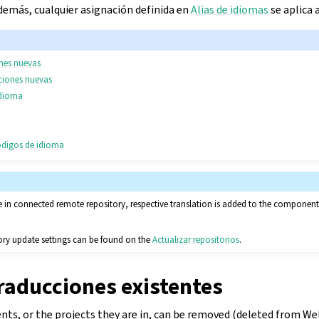
demás, cualquier asignación definida en
Alias de idiomas
se aplica a
ones nuevas
cciones nuevas
idioma
ódigos de idioma
le in connected remote repository, respective translation is added to the compone
ory update settings can be found on the
Actualizar repositorios
.
raducciones existentes
s, or the projects they are in, can be removed (deleted from W