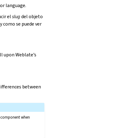
or language.
cir el
slug
del objeto
 y como se puede ver
ell upon Weblate’s
 differences between
the component when