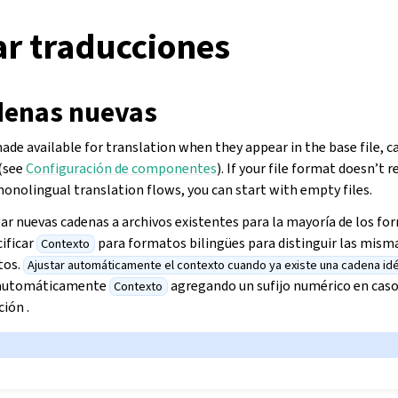
ar traducciones
denas nuevas
de available for translation when they appear in the base file, c
(see
Configuración de componentes
). If your file format doesn’t re
onolingual translation flows, you can start with empty files.
r nuevas cadenas a archivos existentes para la mayoría de los for
ificar
para formatos bilingües para distinguir las misma
Contexto
tos.
Ajustar automáticamente el contexto cuando ya existe una cadena idé
ar automáticamente
agregando un sufijo numérico en caso
Contexto
ción .