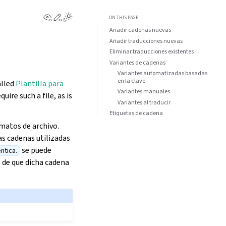
View this page
Edit this page
ON THIS PAGE
Añadir cadenas nuevas
Añadir traducciones nuevas
Eliminar traducciones existentes
Variantes de cadenas
Variantes automatizadas basadas
en la clave
alled
Plantilla para
Variantes manuales
quire such a file, as is
Variantes al traducir
Etiquetas de cadena
matos de archivo.
s cadenas utilizadas
se puede
ntica.
 de que dicha cadena