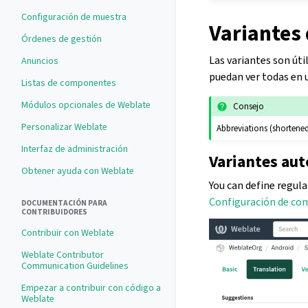
Configuración de muestra
Variantes
Órdenes de gestión
Las variantes son úti
Anuncios
puedan ver todas en u
Listas de componentes
Módulos opcionales de Weblate
Consejo
Personalizar Weblate
Abbreviations (shortened
Interfaz de administración
Variantes aut
Obtener ayuda con Weblate
You can define regul
Configuración de c
DOCUMENTACIÓN PARA
CONTRIBUIDORES
Contribuir con Weblate
Weblate Contributor
Communication Guidelines
Empezar a contribuir con código a
Weblate