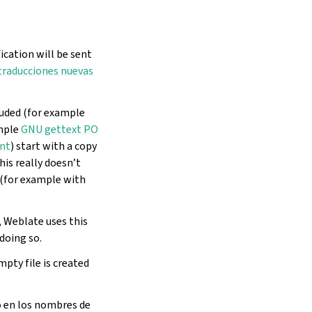
ication will be sent
 traducciones nuevas
luded (for example
ample
GNU gettext PO
nt
) start with a copy
his really doesn’t
 (for example with
, Weblate uses this
doing so.
mpty file is created
o en los nombres de