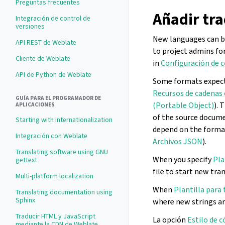
Preguntas frecuentes
Añadir tr
Integración de control de
versiones
New languages can be
API REST de Weblate
to project admins fo
Cliente de Weblate
in
Configuración de
API de Python de Weblate
Some formats expect 
Recursos de cadenas 
GUÍA PARA EL PROGRAMADOR DE
(Portable Object)
).
APLICACIONES
of the source documen
Starting with internationalization
depend on the format
Integración con Weblate
Archivos JSON
).
Translating software using GNU
When you specify
Pla
gettext
file to start new tra
Multi-platform localization
When
Plantilla para
Translating documentation using
Sphinx
where new strings ar
Traducir HTML y JavaScript
La opción
Estilo de 
mediante la CDN de Weblate