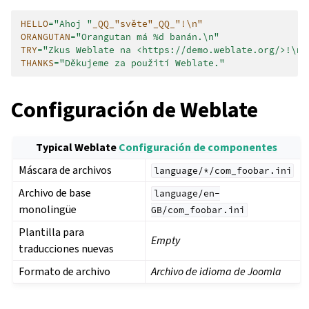
HELLO
=
"Ahoj "
_QQ_"světe"_QQ_"!\n"
ORANGUTAN
=
"Orangutan má %d banán.\n"
TRY
=
"Zkus Weblate na <https://demo.weblate.org/>!\n"
THANKS
=
"Děkujeme za použití Weblate."
Configuración de Weblate
Typical Weblate
Configuración de componentes
Máscara de archivos
language/*/com_foobar.ini
Archivo de base
language/en-
monolingüe
GB/com_foobar.ini
Plantilla para
Empty
traducciones nuevas
Formato de archivo
Archivo de idioma de Joomla