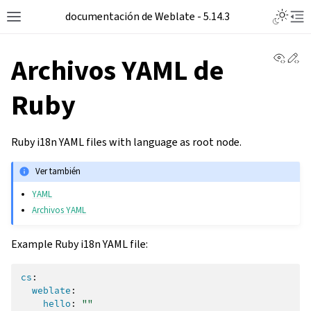
documentación de Weblate - 5.14.3
View 
Ed
Archivos YAML de
Ruby
Ruby i18n YAML files with language as root node.
Ver también
YAML
Archivos YAML
Example Ruby i18n YAML file:
cs
:
weblate
:
hello
:
""