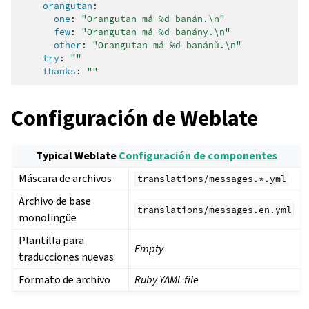
orangutan
:
one
:
"Orangutan
má
%d
banán.\n"
few
:
"Orangutan
má
%d
banány.\n"
other
:
"Orangutan
má
%d
banánů.\n"
try
:
""
thanks
:
""
Configuración de Weblate
Typical Weblate
Configuración de componentes
Máscara de archivos
translations/messages.*.yml
Archivo de base
translations/messages.en.yml
monolingüe
Plantilla para
Empty
traducciones nuevas
Formato de archivo
Ruby YAML file