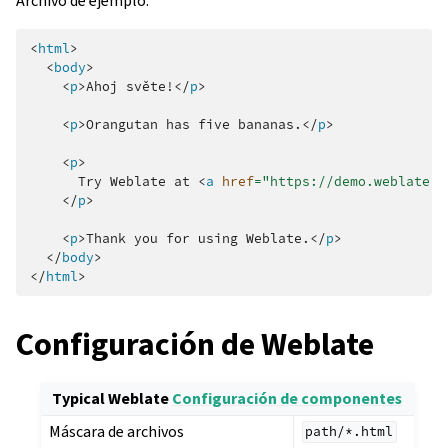
Archivo de ejemplo:
<
html
>
<
body
>
<
p
>
Ahoj světe!
</
p
>
<
p
>
Orangutan has five bananas.
</
p
>
<
p
>
      Try Weblate at 
<
a
href
=
"https://demo.weblate.o
</
p
>
<
p
>
Thank you for using Weblate.
</
p
>
</
body
>
</
html
>
Configuración de Weblate
Typical Weblate
Configuración de componentes
Máscara de archivos
path/*.html