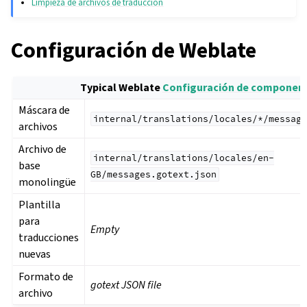
Limpieza de archivos de traducción
Configuración de Weblate
Typical Weblate
Configuración de componen
Máscara de
internal/translations/locales/*/message
archivos
Archivo de
internal/translations/locales/en-
base
GB/messages.gotext.json
monolingüe
Plantilla
para
Empty
traducciones
nuevas
Formato de
gotext JSON file
archivo