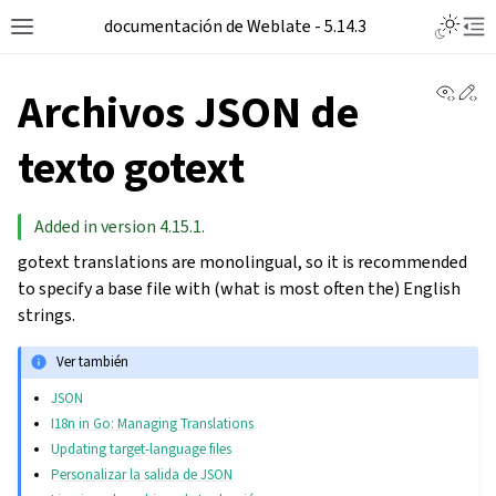
documentación de Weblate - 5.14.3
View 
Ed
Archivos JSON de
texto gotext
Added in version 4.15.1.
gotext translations are monolingual, so it is recommended
to specify a base file with (what is most often the) English
strings.
Ver también
JSON
I18n in Go: Managing Translations
Updating target-language files
Personalizar la salida de JSON