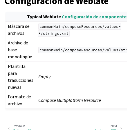
Configuración de Weblate
Typical Weblate
Configuración de componentes
Máscara de
commonMain/composeResources/values-
archivos
*/strings.xml
Archivo de
base
commonMain/composeResources/values/stri
monolingüe
Plantilla
para
Empty
traducciones
nuevas
Formato de
Compose Multiplatform Resource
archivo
Previous
Next