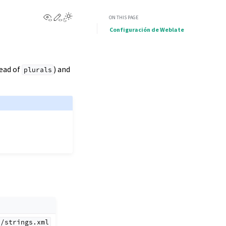
View this page
Edit this page
ON THIS PAGE
Configuración de Weblate
tead of
) and
plurals
*/strings.xml