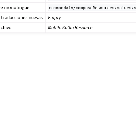
ase monolingüe
commonMain/composeResources/values/
a traducciones nuevas
Empty
rchivo
Mobile Kotlin Resource