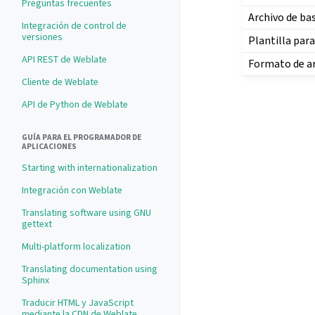
Preguntas frecuentes
Archivo de b
Integración de control de
versiones
Plantilla par
API REST de Weblate
Formato de a
Cliente de Weblate
API de Python de Weblate
GUÍA PARA EL PROGRAMADOR DE
APLICACIONES
Starting with internationalization
Integración con Weblate
Translating software using GNU
gettext
Multi-platform localization
Translating documentation using
Sphinx
Traducir HTML y JavaScript
mediante la CDN de Weblate