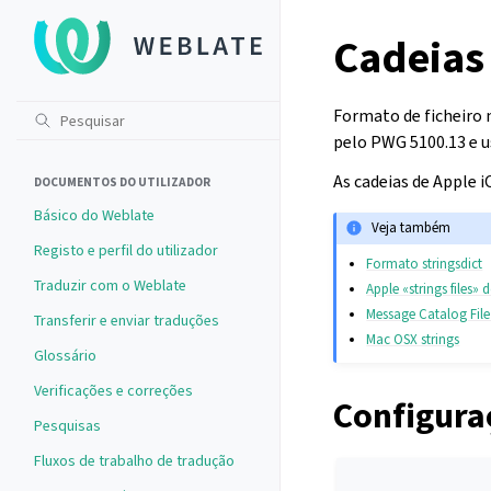
Cadeias 
Formato de ficheiro
pelo PWG 5100.13 e
As cadeias de Apple
DOCUMENTOS DO UTILIZADOR
Básico do Weblate
Veja também
Registo e perfil do utilizador
Formato stringsdict
Traduzir com o Weblate
Apple «strings files
Message Catalog Fil
Transferir e enviar traduções
Mac OSX strings
Glossário
Verificações e correções
Configura
Pesquisas
Fluxos de trabalho de tradução