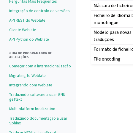
Perguntas Mais Frequentes
Máscara de ficheiro
Integração de controlo de versões
Ficheiro de idioma 
API REST do Weblate
monolingue
Cliente Weblate
Modelo para novas
traduções
API Python do Weblate
Formato de ficheir
GUIA DO PROGRAMADOR DE
APLICAÇÕES
File encoding
Começar com a internacionalização
Migrating to Weblate
Integrando com Weblate
Traduzindo software a usar GNU
gettext
Multi-platform localization
Traduzindo documentação a usar
Sphinx
Traduzir HTML e JavaScript