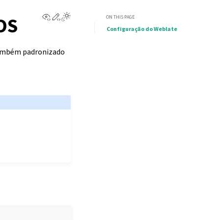
View this page
Edit this page
iOS
ON THIS PAGE
Configuração do Weblate
ambém padronizado