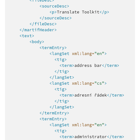
<fileDesc>
<sourceDesc>
<p>
Translate
Toolkit
</p>
</sourceDesc>
</fileDesc>
</martifHeader>
<text>
<body>
<termEntry>
<langSet
xml:lang=
"en"
>
<tig>
<term>
address
bar
</term>
</tig>
</langSet>
<langSet
xml:lang=
"cs"
>
<tig>
<term>
adresní
řádek
</term>
</tig>
</langSet>
</termEntry>
<termEntry>
<langSet
xml:lang=
"en"
>
<tig>
<term>
administrator
</term>