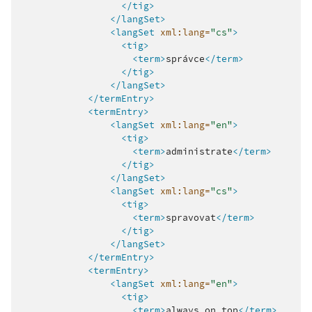
</tig>
</langSet>
<langSet
xml:lang=
"cs"
>
<tig>
<term>
správce
</term>
</tig>
</langSet>
</termEntry>
<termEntry>
<langSet
xml:lang=
"en"
>
<tig>
<term>
administrate
</term>
</tig>
</langSet>
<langSet
xml:lang=
"cs"
>
<tig>
<term>
spravovat
</term>
</tig>
</langSet>
</termEntry>
<termEntry>
<langSet
xml:lang=
"en"
>
<tig>
<term>
always
on
top
</term>