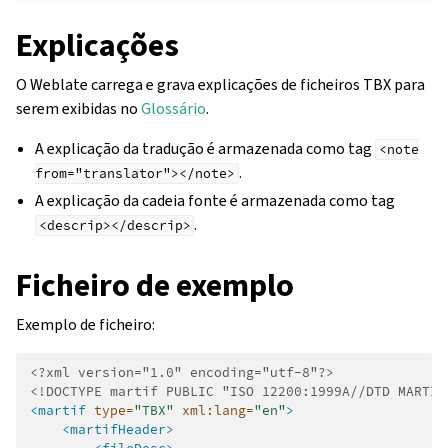
Explicações
O Weblate carrega e grava explicações de ficheiros TBX para
serem exibidas no
Glossário
.
A explicação da tradução é armazenada como tag
<note
.
from="translator"></note>
A explicação da cadeia fonte é armazenada como tag
.
<descrip></descrip>
Ficheiro de exemplo
Exemplo de ficheiro:
<?xml version="1.0" encoding="utf-8"?>
<!DOCTYPE martif PUBLIC "ISO 12200:1999A//DTD MARTIF
<martif
type=
"TBX"
xml:lang=
"en"
>
<martifHeader>