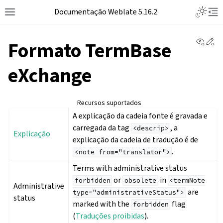
Documentação Weblate 5.16.2
View 
Ed
Formato TermBase
eXchange
Recursos suportados
A explicação da cadeia fonte é gravada e
carregada da tag
, a
<descrip>
Explicação
explicação da cadeia de tradução é de
.
<note
from="translator">
Terms with administrative status
or
in
forbidden
obsolete
<termNote
Administrative
are
type="administrativeStatus">
status
marked with the
flag
forbidden
(
Traduções proibidas
).