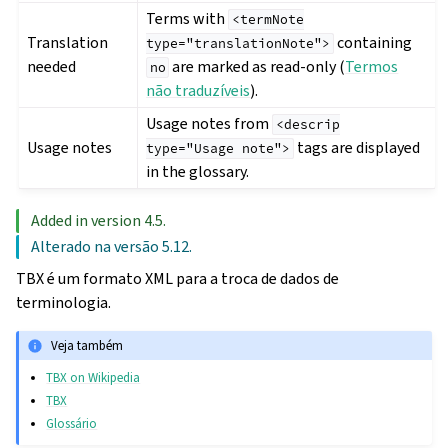
Terms with
<termNote
Translation
containing
type="translationNote">
needed
are marked as read-only (
Termos
no
não traduzíveis
).
Usage notes from
<descrip
Usage notes
tags are displayed
type="Usage
note">
in the glossary.
Added in version 4.5.
Alterado na versão 5.12.
TBX é um formato XML para a troca de dados de
terminologia.
Veja também
TBX on Wikipedia
TBX
Glossário