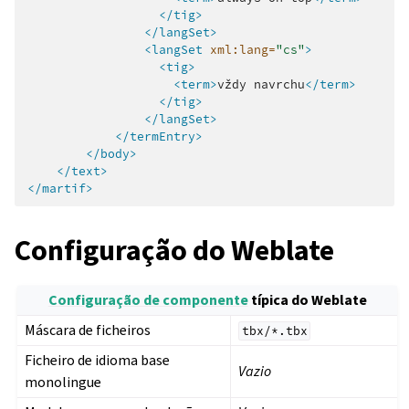
</tig>
</langSet>
<langSet
xml:lang=
"cs"
>
<tig>
<term>
vždy
navrchu
</term>
</tig>
</langSet>
</termEntry>
</body>
</text>
</martif>
Configuração do Weblate
Configuração de componente
típica do Weblate
Máscara de ficheiros
tbx/*.tbx
Ficheiro de idioma base
Vazio
monolingue