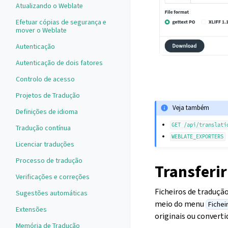
Atualizando o Weblate
Efetuar cópias de segurança e
mover o Weblate
Autenticação
Autenticação de dois fatores
Controlo de acesso
Projetos de Tradução
Veja também
Definições de idioma
GET
/api/translati
Tradução contínua
WEBLATE_EXPORTERS
Licenciar traduções
Processo de tradução
Transferi
Verificações e correções
Ficheiros de traduçã
Sugestões automáticas
meio do menu
Fichei
Extensões
originais ou convert
Memória de Tradução