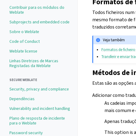
Formatos de 
Contribuir para os módulos do
Todos ficheiros num 
Weblate
mesmo formato de fic
Subprojects and embedded code
traduzidos corretam
Sobre o Weblate
Veja também
Code of Conduct
Formatos de ficheiro
Weblate license
Transferir e enviar t
Linhas Diretrizes de Marcas
Registadas da Weblate
Métodos de i
SECURE WEBLATE
Estas são as opções 
Security, privacy and compliance
Adicionar como tradu
Dependências
As cadeias impo
Vulnerability and incident handling
mais comum e 
Plano de resposta de incidente
Apenas traduçõ
para o Weblate
This option is 
Password security