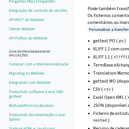
Perguntas Mais Frequentes
Pode também transfe
Integração de controlo de versões
Os ficheiros convert
API REST do Weblate
comentários ou marca
Cliente Weblate
Personalizar a transfe
API Python do Weblate
gettext PO (
)
po
XLIFF 1.1 com co
GUIA DO PROGRAMADOR DE
APLICAÇÕES
XLIFF 1.1 (
xliff1
Começar com a internacionalização
TermBase eXchang
Translation Memo
Migrating to Weblate
gettext MO (dispo
Integrando com Weblate
CSV (
)
csv
Traduzindo software a usar GNU
gettext
Excel Open XML (
JSON (disponível 
Multi-platform localization
Ficheiro de estru
Traduzindo documentação a usar
Sphinx
)
nested
Recurso de cadeia
Traduzir HTML e JavaScript