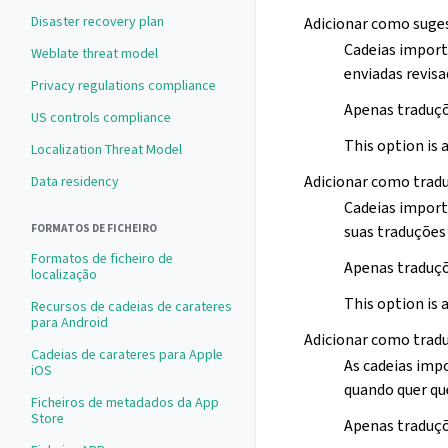
Disaster recovery plan
Adicionar como suge
Cadeias import
Weblate threat model
enviadas revisa
Privacy regulations compliance
Apenas traduçõ
US controls compliance
This option is 
Localization Threat Model
Adicionar como trad
Data residency
Cadeias import
FORMATOS DE FICHEIRO
suas traduções 
Formatos de ficheiro de
Apenas traduçõ
localização
This option is 
Recursos de cadeias de carateres
para Android
Adicionar como tradu
Cadeias de carateres para Apple
As cadeias imp
iOS
quando quer qu
Ficheiros de metadados da App
Store
Apenas traduçõ