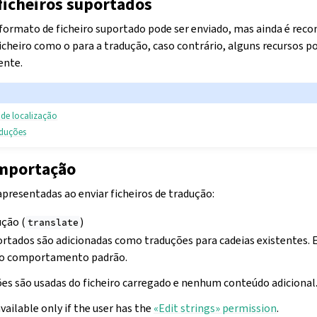
ficheiros suportados
formato de ficheiro suportado pode ser enviado, mas ainda é rec
heiro como o para a tradução, caso contrário, alguns recursos p
ente.
 de localização
raduções
mportação
apresentadas ao enviar ficheiros de tradução:
ção (
)
translate
rtados são adicionadas como traduções para cadeias existentes. E
o comportamento padrão.
es são usadas do ficheiro carregado e nenhum conteúdo adicional
available only if the user has the
«Edit strings» permission
.