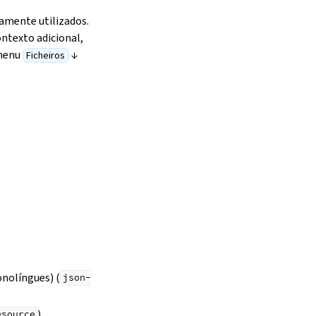
amente utilizados.
ntexto adicional,
 menu
↓
Ficheiros
nolíngues) (
json-
)
esource