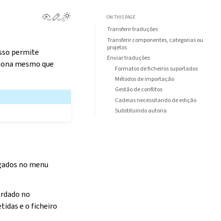
View this page
Edit this page
ON THIS PAGE
Transferir traduções
Transferir componentes, categorias ou
projetos
Isso permite
Enviar traduções
nciona mesmo que
Formatos de ficheiros suportados
Métodos de importação
Gestão de conflitos
Cadeias necessitando de edição
Substituindo autoria
egados no menu
ardado no
idas e o ficheiro