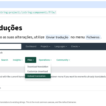
string:project)/(string:component)/file/
aduções
 as suas alterações, utilize
no menu
.
Enviar tradução
Ficheiros