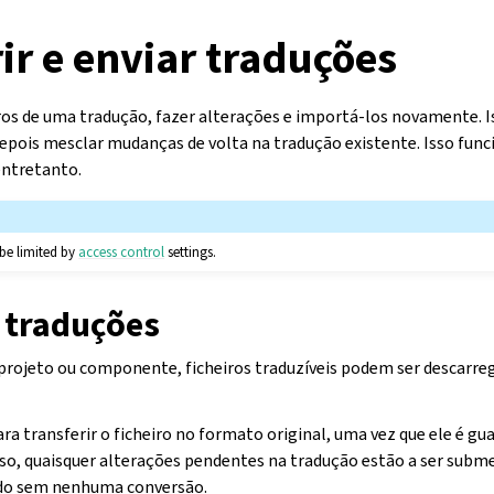
ir e enviar traduções
ros de uma tradução, fazer alterações e importá-los novamente. 
 depois mesclar mudanças de volta na tradução existente. Isso fu
entretanto.
be limited by
access control
settings.
r traduções
o projeto ou componente, ficheiros traduzíveis podem ser descarr
ra transferir o ficheiro no formato original, uma vez que ele é gu
aso, quaisquer alterações pendentes na tradução estão a ser submet
ido sem nenhuma conversão.