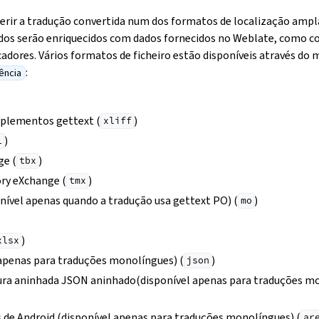
rir a tradução convertida num dos formatos de localização ampl
idos serão enriquecidos com dados fornecidos no Weblate, como co
dores. Vários formatos de ficheiro estão disponíveis através do
:
rência
mplementos gettext (
)
xliff
)
1
e (
)
tbx
ry eXchange (
)
tmx
nível apenas quando a tradução usa gettext PO) (
)
mo
)
xlsx
apenas para traduções monolíngues) (
)
json
tura aninhada JSON aninhado(disponível apenas para traduções mo
s de Android (disponível apenas para traduções monolíngues) (
ar