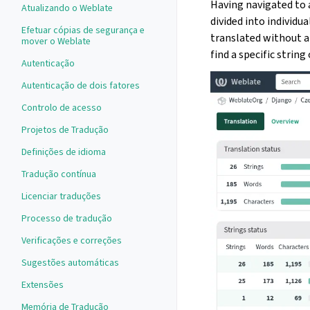
Having navigated to a
Atualizando o Weblate
divided into individua
Efetuar cópias de segurança e
translated without a
mover o Weblate
find a specific string
Autenticação
Autenticação de dois fatores
Controlo de acesso
Projetos de Tradução
Definições de idioma
Tradução contínua
Licenciar traduções
Processo de tradução
Verificações e correções
Sugestões automáticas
Extensões
Memória de Tradução