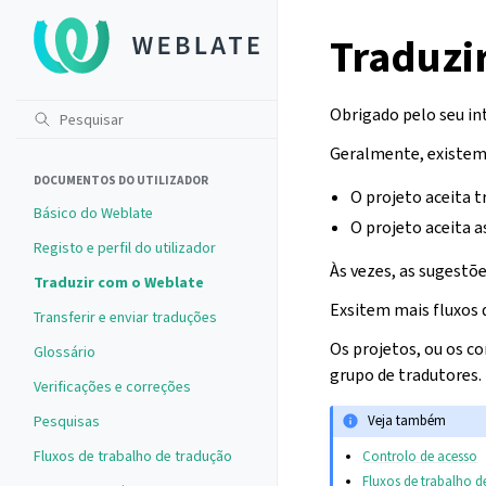
Traduzi
Obrigado pelo seu in
Geralmente, existem 
DOCUMENTOS DO UTILIZADOR
O projeto aceita t
Básico do Weblate
O projeto aceita a
Registo e perfil do utilizador
Às vezes, as sugest
Traduzir com o Weblate
Exsitem mais fluxos
Transferir e enviar traduções
Os projetos, ou os c
Glossário
grupo de tradutores.
Verificações e correções
Pesquisas
Veja também
Fluxos de trabalho de tradução
Controlo de acesso
Fluxos de trabalho d