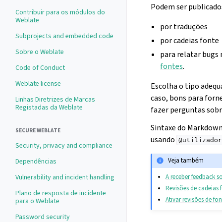
Podem ser publicados
Contribuir para os módulos do
Weblate
por traduções
Subprojects and embedded code
por cadeias fonte
Sobre o Weblate
para relatar bugs
fontes
.
Code of Conduct
Weblate license
Escolha o tipo adequa
caso, bons para forn
Linhas Diretrizes de Marcas
Registadas da Weblate
fazer perguntas sobr
Sintaxe do Markdown
SECURE WEBLATE
usando
@utilizador
Security, privacy and compliance
Veja também
Dependências
A receber feedback s
Vulnerability and incident handling
Revisões de cadeias 
Plano de resposta de incidente
Ativar revisões de fon
para o Weblate
Password security