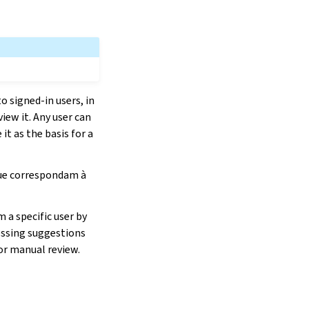
o signed-in users, in
iew it. Any user can
it as the basis for a
que correspondam à
 a specific user by
cessing suggestions
or manual review.