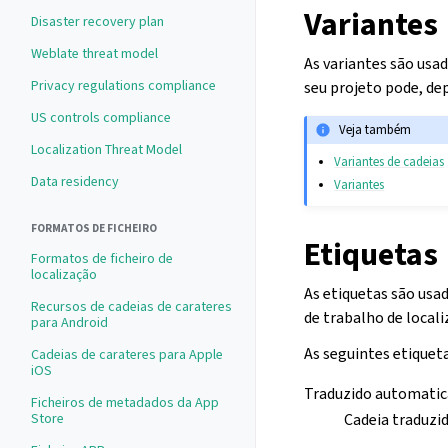
Variantes
Disaster recovery plan
Weblate threat model
As variantes são usa
Privacy regulations compliance
seu projeto pode, dep
US controls compliance
Veja também
Localization Threat Model
Variantes de cadeias
Data residency
Variantes
FORMATOS DE FICHEIRO
Etiquetas
Formatos de ficheiro de
localização
As etiquetas são usa
Recursos de cadeias de carateres
de trabalho de locali
para Android
As seguintes etiquet
Cadeias de carateres para Apple
iOS
Traduzido automati
Ficheiros de metadados da App
Store
Cadeia traduzi