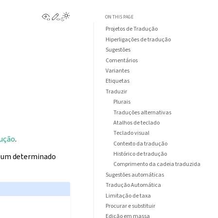
View this page
Edit this page
ON THIS PAGE
Projetos de Tradução
Hiperligações de tradução
Sugestões
Comentários
Variantes
Etiquetas
Traduzir
Plurais
Traduções alternativas
Atalhos de teclado
Teclado visual
dução
.
Contexto da tradução
Histórico de tradução
ra um determinado
Comprimento da cadeia traduzida
Sugestões automáticas
Tradução Automática
Limitação de taxa
Procurar e substituir
Edição em massa