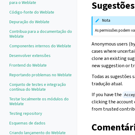
Sugestões
para o Weblate
Código-fonte do Weblate
Nota
Depuração do Weblate
As permissões podem var
Contribua para a documentação do
Weblate
Anonymous users (by d
Componentes internos do Weblate
cases where uncertain
Desenvolver extensões
clone an existing sug
new suggestion or tr
Frontend do Weblate
Reportando problemas no Weblate
Todas as sugestões s
tradução atual.
Conjunto de testes e integração
contínua do Weblate
If you have the
Accep
Testar localmente os módulos do
clicking the account 
Weblate
from trusted contrib
Testing repository
Esquemas de dados
Comentár
Criando lançamento do Weblate