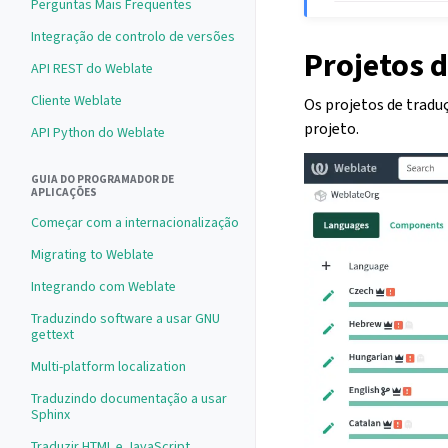
Perguntas Mais Frequentes
Integração de controlo de versões
Projetos 
API REST do Weblate
Cliente Weblate
Os projetos de trad
projeto.
API Python do Weblate
GUIA DO PROGRAMADOR DE
APLICAÇÕES
Começar com a internacionalização
Migrating to Weblate
Integrando com Weblate
Traduzindo software a usar GNU
gettext
Multi-platform localization
Traduzindo documentação a usar
Sphinx
Traduzir HTML e JavaScript