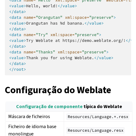
<data
name=
"Hello"
xml:space=
"preserve"
weblate-flag
<value>
Hello,
world!
</value>
</data>
<data
name=
"Orangutan"
xml:space=
"preserve"
>
<value>
Orangutan
has
%d
banana.
</value>
</data>
<data
name=
"Try"
xml:space=
"preserve"
>
<value>
Try
Weblate
at
https://demo.weblate.org/!
</va
</data>
<data
name=
"Thanks"
xml:space=
"preserve"
>
<value>
Thank
you
for
using
Weblate.
</value>
</data>
</root>
Configuração do Weblate
Configuração de componente
típica do Weblate
Máscara de ficheiros
Resources/Language.*.resx
Ficheiro de idioma base
Resources/Language.resx
monolingue