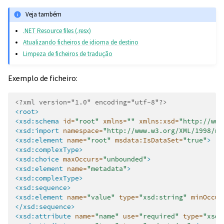
Veja também
.NET Resource files (.resx)
Atualizando ficheiros de idioma de destino
Limpeza de ficheiros de tradução
Exemplo de ficheiro:
<?xml version="1.0" encoding="utf-8"?>
<root>
<xsd:schema
id=
"root"
xmlns=
""
xmlns:xsd=
"http://www
<xsd:import
namespace=
"http://www.w3.org/XML/1998/na
<xsd:element
name=
"root"
msdata:IsDataSet=
"true"
>
<xsd:complexType>
<xsd:choice
maxOccurs=
"unbounded"
>
<xsd:element
name=
"metadata"
>
<xsd:complexType>
<xsd:sequence>
<xsd:element
name=
"value"
type=
"xsd:string"
minOccur
</xsd:sequence>
<xsd:attribute
name=
"name"
use=
"required"
type=
"xsd: