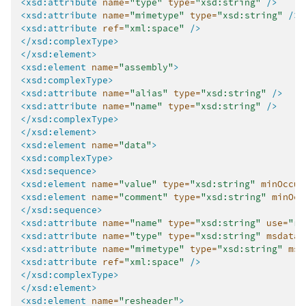
<xsd:attribute
name=
"type"
type=
"xsd:string"
/>
<xsd:attribute
name=
"mimetype"
type=
"xsd:string"
/>
<xsd:attribute
ref=
"xml:space"
/>
</xsd:complexType>
</xsd:element>
<xsd:element
name=
"assembly"
>
<xsd:complexType>
<xsd:attribute
name=
"alias"
type=
"xsd:string"
/>
<xsd:attribute
name=
"name"
type=
"xsd:string"
/>
</xsd:complexType>
</xsd:element>
<xsd:element
name=
"data"
>
<xsd:complexType>
<xsd:sequence>
<xsd:element
name=
"value"
type=
"xsd:string"
minOccur
<xsd:element
name=
"comment"
type=
"xsd:string"
minOcc
</xsd:sequence>
<xsd:attribute
name=
"name"
type=
"xsd:string"
use=
"re
<xsd:attribute
name=
"type"
type=
"xsd:string"
msdata:
<xsd:attribute
name=
"mimetype"
type=
"xsd:string"
msd
<xsd:attribute
ref=
"xml:space"
/>
</xsd:complexType>
</xsd:element>
<xsd:element
name=
"resheader"
>