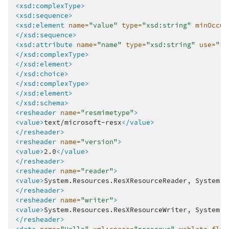
<xsd:complexType>
<xsd:sequence>
<xsd:element
name=
"value"
type=
"xsd:string"
minOccur
</xsd:sequence>
<xsd:attribute
name=
"name"
type=
"xsd:string"
use=
"re
</xsd:complexType>
</xsd:element>
</xsd:choice>
</xsd:complexType>
</xsd:element>
</xsd:schema>
<resheader
name=
"resmimetype"
>
<value>
text/microsoft-resx
</value>
</resheader>
<resheader
name=
"version"
>
<value>
2.0
</value>
</resheader>
<resheader
name=
"reader"
>
<value>
System.Resources.ResXResourceReader,
System.W
</resheader>
<resheader
name=
"writer"
>
<value>
System.Resources.ResXResourceWriter,
System.W
</resheader>