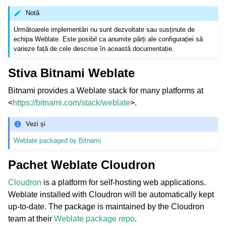
Notă
Următoarele implementări nu sunt dezvoltate sau susținute de
echipa Weblate. Este posibil ca anumite părți ale configurației să
varieze față de cele descrise în această documentație.
Stiva Bitnami Weblate
Bitnami provides a Weblate stack for many platforms at
<
https://bitnami.com/stack/weblate
>.
ggle navigation of Formate de fișiere acceptate
Vezi și
Weblate packaged by Bitnami
Pachet Weblate Cloudron
Cloudron
is a platform for self-hosting web applications.
Weblate installed with Cloudron will be automatically kept
up-to-date. The package is maintained by the Cloudron
gle navigation of Instrucțiuni de configurare
team at their
Weblate package repo
.