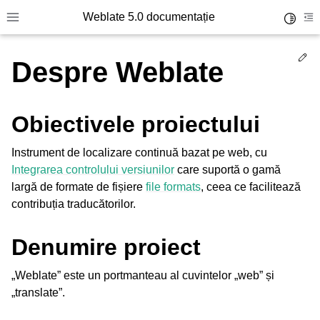
Weblate 5.0 documentație
Toggle 
Toggle site navigation sidebar
To
Ed
Despre Weblate
Obiectivele proiectului
Instrument de localizare continuă bazat pe web, cu
Integrarea controlului versiunilor
care suportă o gamă
largă de formate de fișiere
file formats
, ceea ce facilitează
contribuția traducătorilor.
Denumire proiect
„Weblate” este un portmanteau al cuvintelor „web” și
„translate”.