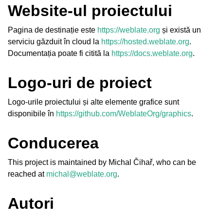
Website-ul proiectului
Pagina de destinație este
https://weblate.org
și există un
serviciu găzduit în cloud la
https://hosted.weblate.org
.
Documentația poate fi citită la
https://docs.weblate.org
.
Logo-uri de proiect
ggle navigation of Formate de fișiere acceptate
Logo-urile proiectului și alte elemente grafice sunt
disponibile în
https://github.com/WeblateOrg/graphics
.
Conducerea
This project is maintained by Michal Čihař, who can be
reached at
michal
@
weblate
.
org
.
Autori
gle navigation of Instrucțiuni de configurare