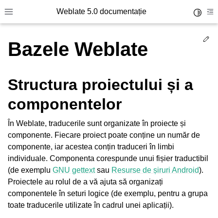
Weblate 5.0 documentație
Toggle 
Toggle site navigation sidebar
To
Ed
Bazele Weblate
Structura proiectului și a
componentelor
În Weblate, traducerile sunt organizate în proiecte și
componente. Fiecare proiect poate conține un număr de
componente, iar acestea conțin traduceri în limbi
individuale. Componenta corespunde unui fișier traductibil
(de exemplu
GNU gettext
sau
Resurse de șiruri Android
).
Proiectele au rolul de a vă ajuta să organizați
componentele în seturi logice (de exemplu, pentru a grupa
toate traducerile utilizate în cadrul unei aplicații).