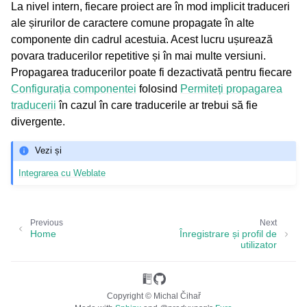
La nivel intern, fiecare proiect are în mod implicit traduceri
ale șirurilor de caractere comune propagate în alte
componente din cadrul acestuia. Acest lucru ușurează
povara traducerilor repetitive și în mai multe versiuni.
Propagarea traducerilor poate fi dezactivată pentru fiecare
Configurația componentei
folosind
Permiteți propagarea
traducerii
în cazul în care traducerile ar trebui să fie
divergente.
ggle navigation of Formate de fișiere acceptate
Vezi și
Integrarea cu Weblate
Previous
Next
Home
Înregistrare și profil de
utilizator
gle navigation of Instrucțiuni de configurare
Copyright © Michal Čihař