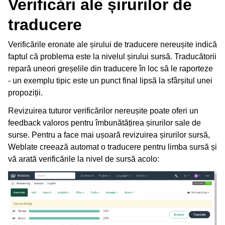
Verificări ale șirurilor de
traducere
Verificările eronate ale șirului de traducere nereușite indică
faptul că problema este la nivelul șirului sursă. Traducătorii
repară uneori greșelile din traducere în loc să le raporteze
- un exemplu tipic este un punct final lipsă la sfârșitul unei
propoziții.
Revizuirea tuturor verificărilor nereușite poate oferi un
feedback valoros pentru îmbunătățirea șirurilor sale de
surse. Pentru a face mai ușoară revizuirea șirurilor sursă,
Weblate creează automat o traducere pentru limba sursă și
vă arată verificările la nivel de sursă acolo: