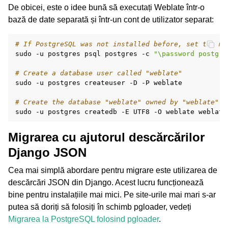
De obicei, este o idee bună să executați Weblate într-o
bază de date separată și într-un cont de utilizator separat:
# If PostgreSQL was not installed before, set the ma
sudo
-u
postgres
psql
postgres
-c
"\password postgre
# Create a database user called "weblate"
sudo
-u
postgres
createuser
-D
-P
weblate

# Create the database "weblate" owned by "weblate"
sudo
-u
postgres
createdb
-E
UTF8
-O
weblate
Migrarea cu ajutorul descărcărilor
Django JSON
Cea mai simplă abordare pentru migrare este utilizarea de
descărcări JSON din Django. Acest lucru funcționează
bine pentru instalațiile mai mici. Pe site-urile mai mari s-ar
putea să doriți să folosiți în schimb pgloader, vedeți
Migrarea la PostgreSQL folosind pgloader
.