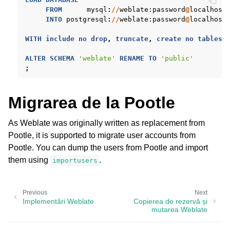
FROM
mysql
:
//
weblate
:password
@
localhost
INTO
postgresql
:
//
weblate
:password
@
localhost
WITH
include
no
drop
,
truncate
,
create
no
tables
,
ALTER
SCHEMA
'weblate'
RENAME
TO
'public'
;
Migrarea de la Pootle
As Weblate was originally written as replacement from
Pootle, it is supported to migrate user accounts from
Pootle. You can dump the users from Pootle and import
them using
.
importusers
Previous
Next
Implementări Weblate
Copierea de rezervă și
mutarea Weblate