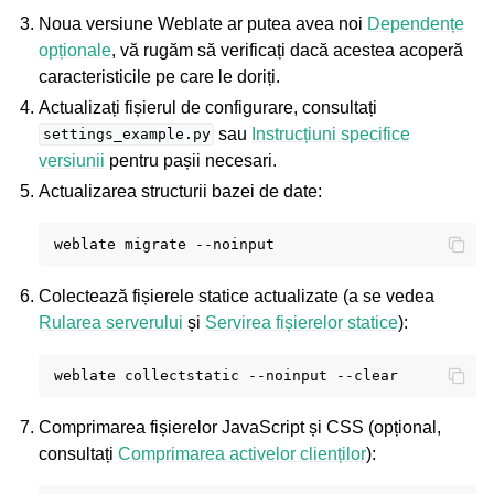
Noua versiune Weblate ar putea avea noi
Dependențe
opționale
, vă rugăm să verificați dacă acestea acoperă
caracteristicile pe care le doriți.
Actualizați fișierul de configurare, consultați
sau
Instrucțiuni specifice
settings_example.py
versiunii
pentru pașii necesari.
Actualizarea structurii bazei de date:
weblate
migrate
Colectează fișierele statice actualizate (a se vedea
Rularea serverului
și
Servirea fișierelor statice
):
weblate
collectstatic
--noinput
Comprimarea fișierelor JavaScript și CSS (opțional,
consultați
Comprimarea activelor clienților
):