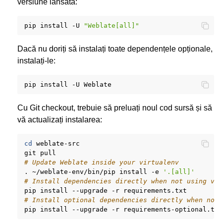
versiune lansată:
pip
install
-U
"Weblate[all]"
Dacă nu doriți să instalați toate dependențele opționale,
instalați-le:
pip
install
-U
Cu Git checkout, trebuie să preluați noul cod sursă și să
vă actualizați instalarea:
cd
weblate-src

git
# Update Weblate inside your virtualenv
.
~/weblate-env/bin/pip
install
-e
'.[all]'
# Install dependencies directly when not using vi
pip
install
--upgrade
-r
# Install optional dependencies directly when not
pip
install
--upgrade
-r