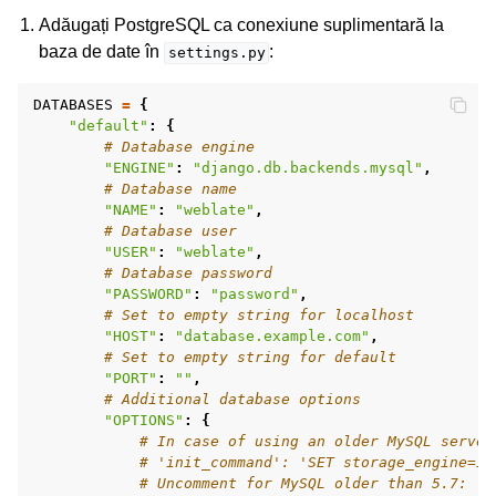
Adăugați PostgreSQL ca conexiune suplimentară la
baza de date în
:
settings.py
DATABASES
=
{
"default"
:
{
# Database engine
"ENGINE"
:
"django.db.backends.mysql"
,
# Database name
"NAME"
:
"weblate"
,
# Database user
"USER"
:
"weblate"
,
# Database password
"PASSWORD"
:
"password"
,
# Set to empty string for localhost
"HOST"
:
"database.example.com"
,
# Set to empty string for default
"PORT"
:
""
,
# Additional database options
"OPTIONS"
:
{
# In case of using an older MySQL server
# 'init_command': 'SET storage_engine=IN
# Uncomment for MySQL older than 5.7: