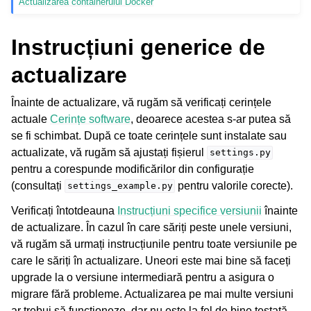
Actualizarea containerului Docker
Instrucțiuni generice de
actualizare
Înainte de actualizare, vă rugăm să verificați cerințele
actuale
Cerințe software
, deoarece acestea s-ar putea să
se fi schimbat. După ce toate cerințele sunt instalate sau
ggle navigation of Formate de fișiere acceptate
actualizate, vă rugăm să ajustați fișierul
settings.py
pentru a corespunde modificărilor din configurație
(consultați
pentru valorile corecte).
settings_example.py
Verificați întotdeauna
Instrucțiuni specifice versiunii
înainte
de actualizare. În cazul în care săriți peste unele versiuni,
vă rugăm să urmați instrucțiunile pentru toate versiunile pe
care le săriți în actualizare. Uneori este mai bine să faceți
upgrade la o versiune intermediară pentru a asigura o
gle navigation of Instrucțiuni de configurare
migrare fără probleme. Actualizarea pe mai multe versiuni
ar trebui să funcționeze, dar nu este la fel de bine testată