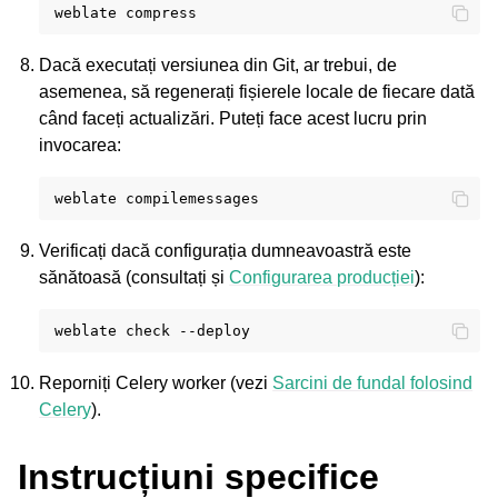
weblate
Dacă executați versiunea din Git, ar trebui, de
asemenea, să regenerați fișierele locale de fiecare dată
când faceți actualizări. Puteți face acest lucru prin
invocarea:
weblate
Verificați dacă configurația dumneavoastră este
sănătoasă (consultați și
Configurarea producției
):
weblate
check
Reporniți Celery worker (vezi
Sarcini de fundal folosind
Celery
).
Instrucțiuni specifice