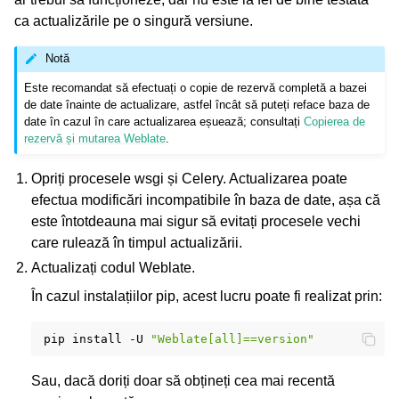
ca actualizările pe o singură versiune.
Notă
Este recomandat să efectuați o copie de rezervă completă a bazei
de date înainte de actualizare, astfel încât să puteți reface baza de
date în cazul în care actualizarea eșuează; consultați
Copierea de
rezervă și mutarea Weblate
.
Opriți procesele wsgi și Celery. Actualizarea poate
efectua modificări incompatibile în baza de date, așa că
este întotdeauna mai sigur să evitați procesele vechi
care rulează în timpul actualizării.
Actualizați codul Weblate.
În cazul instalațiilor pip, acest lucru poate fi realizat prin:
pip
install
-U
"Weblate[all]==version"
Sau, dacă doriți doar să obțineți cea mai recentă