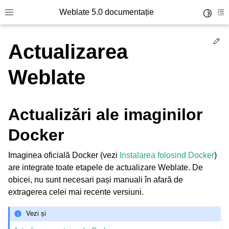
Weblate 5.0 documentație
Toggle 
Toggle site navigation sidebar
To
Ed
Actualizarea
Weblate
Actualizări ale imaginilor
Docker
Imaginea oficială Docker (vezi
Instalarea folosind Docker
)
are integrate toate etapele de actualizare Weblate. De
obicei, nu sunt necesari pași manuali în afară de
extragerea celei mai recente versiuni.
Vezi și