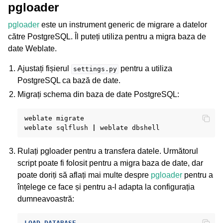
pgloader
pgloader
este un instrument generic de migrare a datelor
către PostgreSQL. Îl puteți utiliza pentru a migra baza de
date Weblate.
Ajustați fișierul
pentru a utiliza
settings.py
PostgreSQL ca bază de date.
Migrați schema din baza de date PostgreSQL:
weblate
migrate

weblate
sqlflush
|
weblate
Rulați pgloader pentru a transfera datele. Următorul
script poate fi folosit pentru a migra baza de date, dar
poate doriți să aflați mai multe despre
pgloader
pentru a
înțelege ce face și pentru a-l adapta la configurația
dumneavoastră:
LOAD
DATABASE