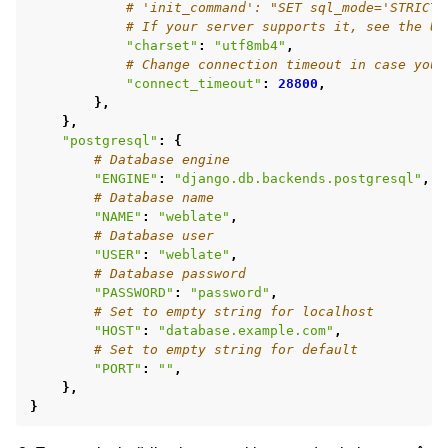
# 'init_command': "SET sql_mode='STRICT_
# If your server supports it, see the Un
"charset"
:
"utf8mb4"
,
# Change connection timeout in case you 
"connect_timeout"
:
28800
,
},
},
"postgresql"
:
{
# Database engine
"ENGINE"
:
"django.db.backends.postgresql"
,
# Database name
"NAME"
:
"weblate"
,
# Database user
"USER"
:
"weblate"
,
# Database password
"PASSWORD"
:
"password"
,
# Set to empty string for localhost
"HOST"
:
"database.example.com"
,
# Set to empty string for default
"PORT"
:
""
,
},
}