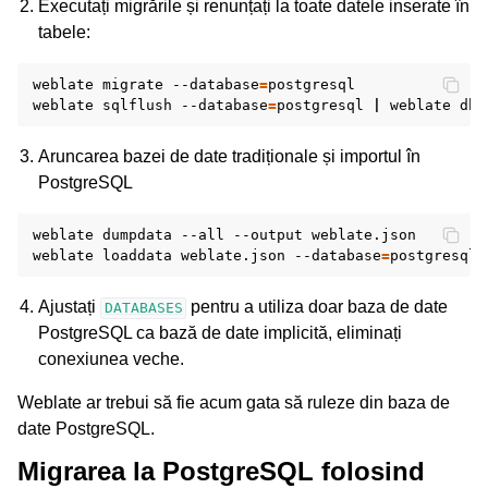
Executați migrările și renunțați la toate datele inserate în
tabele:
weblate
migrate
--database
=
postgresql

weblate
sqlflush
--database
=
postgresql
|
weblate
dbs
Aruncarea bazei de date tradiționale și importul în
PostgreSQL
weblate
dumpdata
--all
--output
weblate.json

weblate
loaddata
weblate.json
--database
=
Ajustați
pentru a utiliza doar baza de date
DATABASES
PostgreSQL ca bază de date implicită, eliminați
conexiunea veche.
Weblate ar trebui să fie acum gata să ruleze din baza de
date PostgreSQL.
Migrarea la PostgreSQL folosind