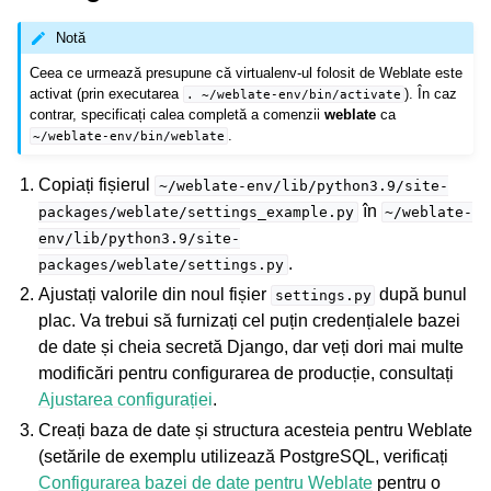
Notă
Ceea ce urmează presupune că virtualenv-ul folosit de Weblate este
activat (prin executarea
). În caz
.
~/weblate-env/bin/activate
contrar, specificați calea completă a comenzii
weblate
ca
.
~/weblate-env/bin/weblate
Copiați fișierul
~/weblate-env/lib/python3.9/site-
în
packages/weblate/settings_example.py
~/weblate-
env/lib/python3.9/site-
.
packages/weblate/settings.py
Ajustați valorile din noul fișier
după bunul
settings.py
plac. Va trebui să furnizați cel puțin credențialele bazei
de date și cheia secretă Django, dar veți dori mai multe
modificări pentru configurarea de producție, consultați
Ajustarea configurației
.
Creați baza de date și structura acesteia pentru Weblate
(setările de exemplu utilizează PostgreSQL, verificați
Configurarea bazei de date pentru Weblate
pentru o