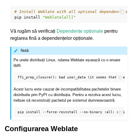
# Install Weblate with all optional dependencies
pip
install
"Weblate[all]"
Vă rugăm să verificați
Dependențe opționale
pentru
reglarea fină a dependențelor opționale.
Notă
Pe unele distribuții Linux, rularea Weblate eșuează cu o eroare
libffi:
Acest lucru este cauzat de incompatibilitatea pachetelor binare
distribuite prin PyPI cu distribuția. Pentru a rezolva acest lucru,
trebuie să reconstruiți pachetul pe sistemul dumneavoastră:
pip
install
--force-reinstall
--no-binary
:all:
Configurarea Weblate