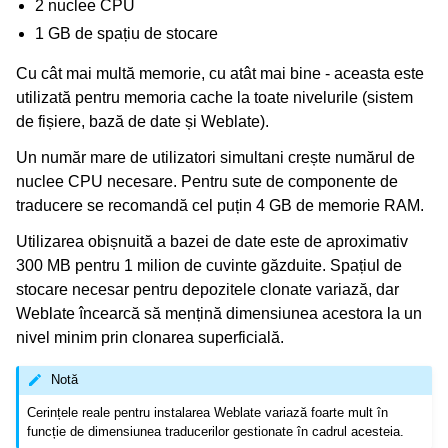
2 nuclee CPU
1 GB de spațiu de stocare
Cu cât mai multă memorie, cu atât mai bine - aceasta este
utilizată pentru memoria cache la toate nivelurile (sistem
de fișiere, bază de date și Weblate).
Un număr mare de utilizatori simultani crește numărul de
nuclee CPU necesare. Pentru sute de componente de
traducere se recomandă cel puțin 4 GB de memorie RAM.
ggle navigation of Formate de fișiere acceptate
Utilizarea obișnuită a bazei de date este de aproximativ
300 MB pentru 1 milion de cuvinte găzduite. Spațiul de
stocare necesar pentru depozitele clonate variază, dar
Weblate încearcă să mențină dimensiunea acestora la un
nivel minim prin clonarea superficială.
Notă
gle navigation of Instrucțiuni de configurare
Cerințele reale pentru instalarea Weblate variază foarte mult în
funcție de dimensiunea traducerilor gestionate în cadrul acesteia.