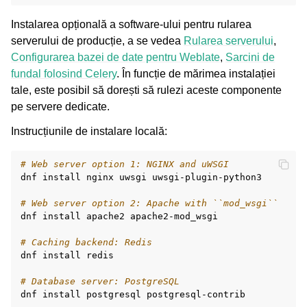
Instalarea opțională a software-ului pentru rularea
serverului de producție, a se vedea
Rularea serverului
,
Configurarea bazei de date pentru Weblate
,
Sarcini de
fundal folosind Celery
. În funcție de mărimea instalației
tale, este posibil să dorești să rulezi aceste componente
pe servere dedicate.
Instrucțiunile de instalare locală:
# Web server option 1: NGINX and uWSGI
dnf
install
nginx
uwsgi
uwsgi-plugin-python3

# Web server option 2: Apache with ``mod_wsgi``
dnf
install
apache2
apache2-mod_wsgi

# Caching backend: Redis
dnf
install
redis

# Database server: PostgreSQL
dnf
install
postgresql
postgresql-contrib
