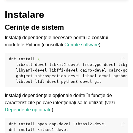
Instalare
Cerințe de sistem
Instalați dependențele necesare pentru a construi
modulele Python (consultați
Cerințe software
):
dnf
install
\
libxslt-devel
libxml2-devel
freetype-devel
libjpe
libyaml-devel
libffi-devel
cairo-devel
cairo-gobj
gobject-introspection-devel
libacl-devel
python3-
libtool-ltdl-devel
python3-devel
Instalați dependențele opționale dorite în funcție de
caracteristicile pe care intenționați să le utilizați (vezi
Dependențe opționale
):
dnf
install
openldap-devel
libsasl2-devel

dnf
install