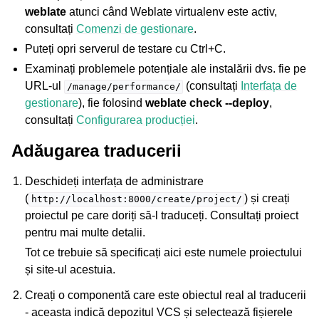
weblate
atunci când Weblate virtualenv este activ,
consultați
Comenzi de gestionare
.
Puteți opri serverul de testare cu Ctrl+C.
Examinați problemele potențiale ale instalării dvs. fie pe
URL-ul
(consultați
Interfața de
/manage/performance/
gestionare
), fie folosind
weblate check --deploy
,
consultați
Configurarea producției
.
Adăugarea traducerii
Deschideți interfața de administrare
(
) și creați
http://localhost:8000/create/project/
proiectul pe care doriți să-l traduceți. Consultați
proiect
pentru mai multe detalii.
Tot ce trebuie să specificați aici este numele proiectului
și site-ul acestuia.
Creați o componentă care este obiectul real al traducerii
- aceasta indică depozitul VCS și selectează fișierele