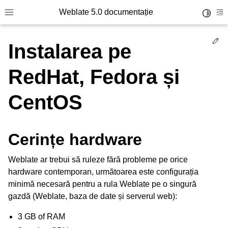
Weblate 5.0 documentație
Toggle 
Toggle site navigation sidebar
To
Ed
Instalarea pe
RedHat, Fedora și
CentOS
Cerințe hardware
Weblate ar trebui să ruleze fără probleme pe orice
hardware contemporan, următoarea este configurația
minimă necesară pentru a rula Weblate pe o singură
gazdă (Weblate, baza de date și serverul web):
3 GB of RAM