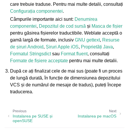
care trebuie traduse. Pentru mai multe detalii, consultați
Configurația componentei
.
Câmpurile importante aici sunt:
Denumirea
componentei
,
Depozitul de cod sursă
și
Masca de fișier
pentru găsirea fișierelor traductibile. Weblate acceptă o
gamă largă de formate, inclusiv
GNU gettext
,
Resurse
de șiruri Android
,
Șiruri Apple iOS
,
Proprietăți Java
,
Formatul Stringsdict
sau
Format fluent
, consultați
Formate de fișiere acceptate
pentru mai multe detalii.
După ce ați finalizat cele de mai sus (poate fi un proces
de lungă durată, în funcție de dimensiunea depozitului
VCS și de numărul de mesaje de tradus), puteți începe
traducerea.
Previous
Next
Instalarea pe SUSE și
Instalarea pe macOS
openSUSE