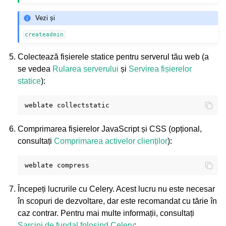
Vezi și
createadmin
Colectează fișierele statice pentru serverul tău web (a
se vedea
Rularea serverului
și
Servirea fișierelor
statice
):
weblate
Comprimarea fișierelor JavaScript și CSS (opțional,
consultați
Comprimarea activelor clienților
):
weblate
Începeți lucrurile cu Celery. Acest lucru nu este necesar
în scopuri de dezvoltare, dar este recomandat cu tărie în
caz contrar. Pentru mai multe informații, consultați
Sarcini de fundal folosind Celery
: